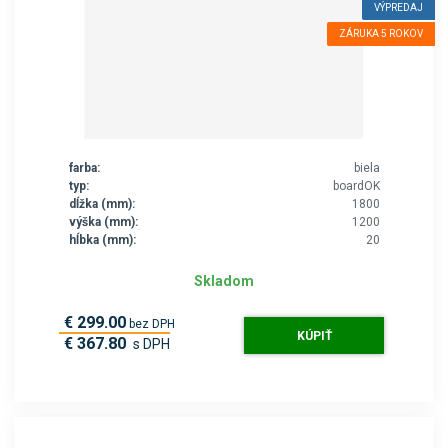
VÝPREDAJ
ZÁRUKA 5 ROKOV
farba:
biela
typ:
boardOK
dĺžka (mm):
1800
výška (mm):
1200
hĺbka (mm):
20
Skladom
€ 299.00
bez DPH
KÚPIŤ
€ 367.80
s DPH