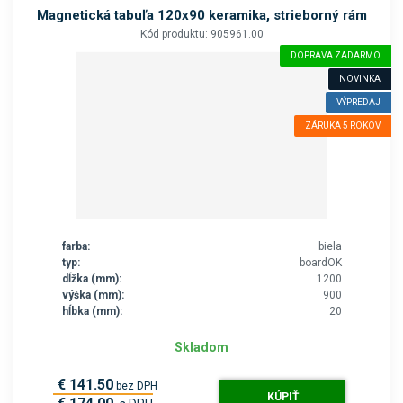
Magnetická tabuľa 120x90 keramika, strieborný rám
Kód produktu: 905961.00
DOPRAVA ZADARMO
NOVINKA
VÝPREDAJ
ZÁRUKA 5 ROKOV
farba:
biela
typ:
boardOK
dĺžka (mm):
1200
výška (mm):
900
hĺbka (mm):
20
Skladom
€ 141.50
bez DPH
KÚPIŤ