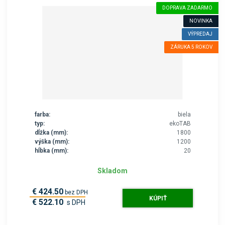
DOPRAVA ZADARMO
NOVINKA
VÝPREDAJ
ZÁRUKA 5 ROKOV
farba:
biela
typ:
ekoTAB
dĺžka (mm):
1800
výška (mm):
1200
hĺbka (mm):
20
Skladom
€ 424.50
bez DPH
KÚPIŤ
€ 522.10
s DPH