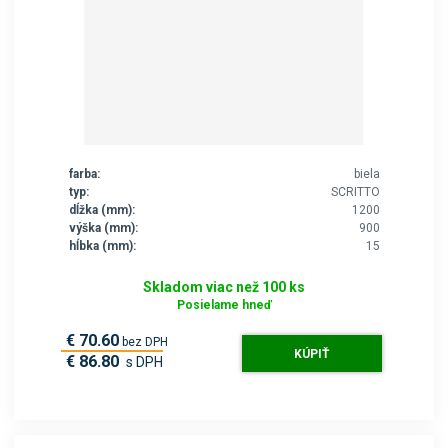
farba:
biela
typ:
SCRITTO
dĺžka (mm):
1200
výška (mm):
900
hĺbka (mm):
15
Skladom viac než 100 ks
Posielame hneď
€ 70.60
bez DPH
KÚPIŤ
€ 86.80
s DPH