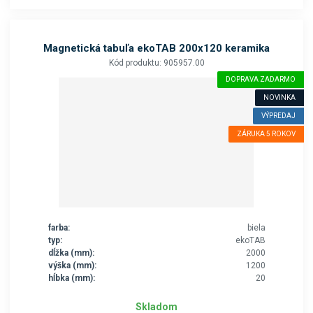
Magnetická tabuľa ekoTAB 200x120 keramika
Kód produktu: 905957.00
DOPRAVA ZADARMO
NOVINKA
VÝPREDAJ
ZÁRUKA 5 ROKOV
farba:
biela
typ:
ekoTAB
dĺžka (mm):
2000
výška (mm):
1200
hĺbka (mm):
20
Skladom