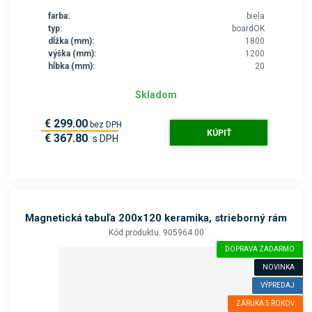
farba:
biela
typ:
boardOK
dĺžka (mm):
1800
výška (mm):
1200
hĺbka (mm):
20
Skladom
€ 299.00
bez DPH
KÚPIŤ
€ 367.80
s DPH
Magnetická tabuľa 200x120 keramika, strieborný rám
Kód produktu: 905964.00
DOPRAVA ZADARMO
NOVINKA
VÝPREDAJ
ZÁRUKA 5 ROKOV