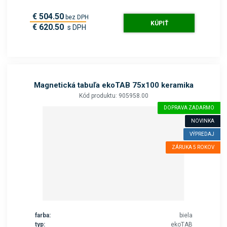
€ 504.50
bez DPH
KÚPIŤ
€ 620.50
s DPH
Magnetická tabuľa ekoTAB 75x100 keramika
Kód produktu: 905958.00
DOPRAVA ZADARMO
NOVINKA
VÝPREDAJ
ZÁRUKA 5 ROKOV
farba:
biela
typ:
ekoTAB