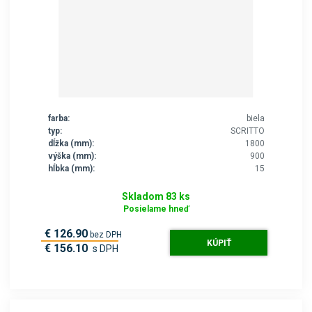
farba:
biela
typ:
SCRITTO
dĺžka (mm):
1800
výška (mm):
900
hĺbka (mm):
15
Skladom 83 ks
Posielame hneď
€ 126.90
bez DPH
KÚPIŤ
€ 156.10
s DPH