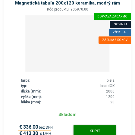
Magnetická tabuľa 200x120 keramika, modrý rám
Kód produktu: 905970.00
DOPRAVA ZADARMO
NOVINKA
VÝPREDAJ
ZÁRUKA 5 ROKOV
farba:
biela
typ:
boardOK
dĺžka (mm):
2000
výška (mm):
1200
hĺbka (mm):
20
Skladom
€ 336.00
bez DPH
KÚPIŤ
€ 413.30
s DPH