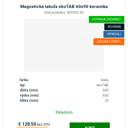
Magnetická tabuľa ekoTAB 60x90 keramika
Kód produktu: 905952.00
DOPRAVA ZADARMO
NOVINKA
VÝPREDAJ
ZÁRUKA 5 ROKOV
farba:
biela
typ:
ekoTAB
dĺžka (mm):
900
výška (mm):
600
hĺbka (mm):
20
Skladom
€ 128.50
bez DPH