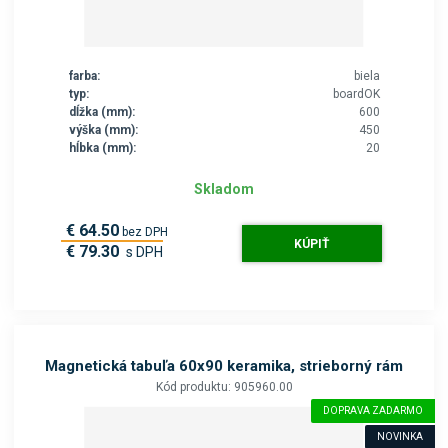
farba:
biela
typ:
boardOK
dĺžka (mm):
600
výška (mm):
450
hĺbka (mm):
20
Skladom
€ 64.50
bez DPH
KÚPIŤ
€ 79.30
s DPH
Magnetická tabuľa 60x90 keramika, strieborný rám
Kód produktu: 905960.00
DOPRAVA ZADARMO
NOVINKA