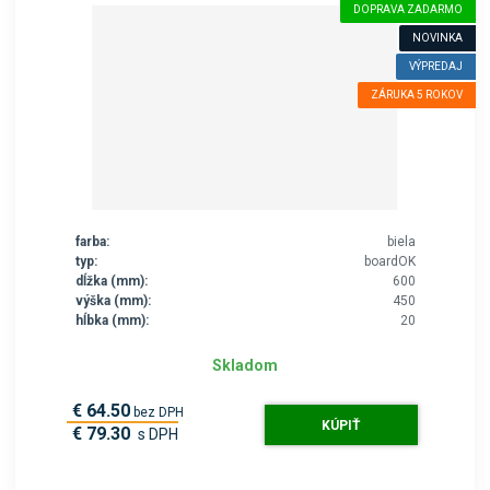
DOPRAVA ZADARMO
NOVINKA
VÝPREDAJ
ZÁRUKA 5 ROKOV
farba:
biela
typ:
boardOK
dĺžka (mm):
600
výška (mm):
450
hĺbka (mm):
20
Skladom
€ 64.50
bez DPH
KÚPIŤ
€ 79.30
s DPH