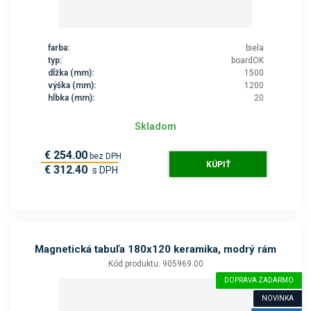
farba:
biela
typ:
boardOK
dĺžka (mm):
1500
výška (mm):
1200
hĺbka (mm):
20
Skladom
€ 254.00
bez DPH
KÚPIŤ
€ 312.40
s DPH
Magnetická tabuľa 180x120 keramika, modrý rám
Kód produktu: 905969.00
DOPRAVA ZADARMO
NOVINKA