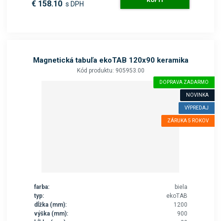
KÚPIŤ
€ 158.10
s DPH
Magnetická tabuľa ekoTAB 120x90 keramika
Kód produktu: 905953.00
DOPRAVA ZADARMO
NOVINKA
VÝPREDAJ
ZÁRUKA 5 ROKOV
farba:
biela
typ:
ekoTAB
dĺžka (mm):
1200
výška (mm):
900