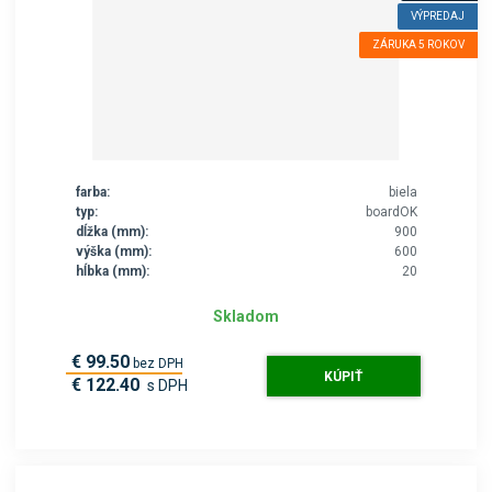
VÝPREDAJ
ZÁRUKA 5 ROKOV
farba:
biela
typ:
boardOK
dĺžka (mm):
900
výška (mm):
600
hĺbka (mm):
20
Skladom
€ 99.50
bez DPH
KÚPIŤ
€ 122.40
s DPH