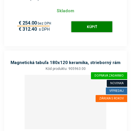
Skladom
€ 254.00
bez DPH
KÚPIŤ
€ 312.40
s DPH
Magnetická tabuľa 180x120 keramika, strieborný rám
Kód produktu: 905963.00
DOPRAVA ZADARMO
NOVINKA
VÝPREDAJ
ZÁRUKA 5 ROKOV