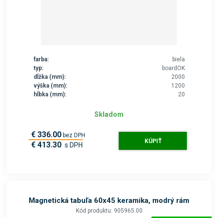
farba:
biela
typ:
boardOK
dĺžka (mm):
2000
výška (mm):
1200
hĺbka (mm):
20
Skladom
€ 336.00
bez DPH
KÚPIŤ
€ 413.30
s DPH
Magnetická tabuľa 60x45 keramika, modrý rám
Kód produktu: 905965.00