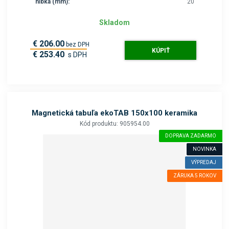
hĺbka (mm):
20
Skladom
€ 206.00
bez DPH
KÚPIŤ
€ 253.40
s DPH
Magnetická tabuľa ekoTAB 150x100 keramika
Kód produktu: 905954.00
DOPRAVA ZADARMO
NOVINKA
VÝPREDAJ
ZÁRUKA 5 ROKOV