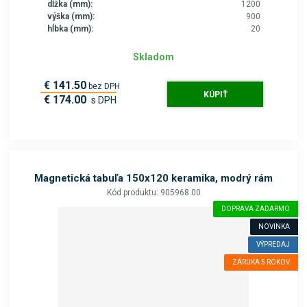
dĺžka (mm):
1200
výška (mm):
900
hĺbka (mm):
20
Skladom
€ 141.50
bez DPH
KÚPIŤ
€ 174.00
s DPH
Magnetická tabuľa 150x120 keramika, modrý rám
Kód produktu: 905968.00
DOPRAVA ZADARMO
NOVINKA
VÝPREDAJ
ZÁRUKA 5 ROKOV