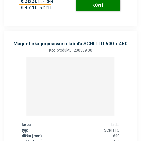
€ 38.30
bez DPH
KÚPIŤ
€ 47.10
s DPH
Magnetická popisovacia tabuľa SCRITTO 600 x 450
Kód produktu: 200339.00
farba:
biela
typ:
SCRITTO
dĺžka (mm):
600