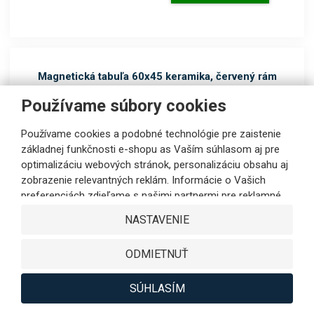
Magnetická tabuľa 60x45 keramika, červený rám
Kód produktu: 905971.00
Používame súbory cookies
DOPRAVA ZADARMO
NOVINKA
Používame cookies a podobné technológie pre zaistenie
VÝPREDAJ
základnej funkčnosti e-shopu as Vaším súhlasom aj pre
ZÁRUKA 5 ROKOV
optimalizáciu webových stránok, personalizáciu obsahu aj
zobrazenie relevantných reklám. Informácie o Vašich
preferenciách zdieľame s našimi partnermi pre reklamné,
sociálne siete aj podrobné analýzy iba s Vaším súhlasom.
NASTAVENIE
Partneri môžu tieto údaje v rámci personalizácie reklamy
skombinovať s ďalšími dátami, ktoré ste im poskytli pri
ODMIETNUŤ
využívaní ich služieb. Kliknutím na tlačidlo SÚHLASÍM
farba:
biela
typ:
boardOK
vyjadríte Váš súhlas s ukladaním cookies na výkonové,
dĺžka (mm):
600
funkčné a marketingové účely as odovzdávaním údajov o
SÚHLASÍM
výška (mm):
450
správaní na webe v rámci zacielenia reklamy na sociálnych
hĺbka (mm):
20