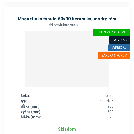
Magnetická tabuľa 60x90 keramika, modrý rám
Kód produktu: 905966.00
DOPRAVA ZADARMO
NOVINKA
VÝPREDAJ
ZÁRUKA 5 ROKOV
farba:
biela
typ:
boardOK
dĺžka (mm):
900
výška (mm):
600
hĺbka (mm):
20
Skladom