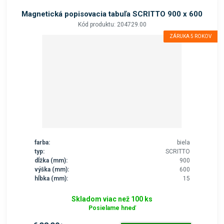
Magnetická popisovacia tabuľa SCRITTO 900 x 600
Kód produktu: 204729.00
ZÁRUKA 5 ROKOV
farba:
biela
typ:
SCRITTO
dĺžka (mm):
900
výška (mm):
600
hĺbka (mm):
15
Skladom viac než 100 ks
Posielame hneď