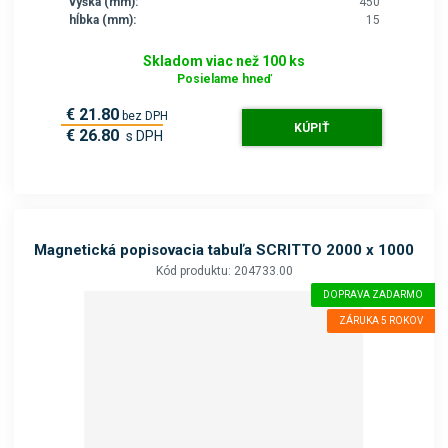
výška (mm):
450
hĺbka (mm):
15
Skladom viac než 100 ks
Posielame hneď
€ 21.80
bez DPH
KÚPIŤ
€ 26.80
s DPH
Magnetická popisovacia tabuľa SCRITTO 2000 x 1000
Kód produktu: 204733.00
DOPRAVA ZADARMO
ZÁRUKA 5 ROKOV