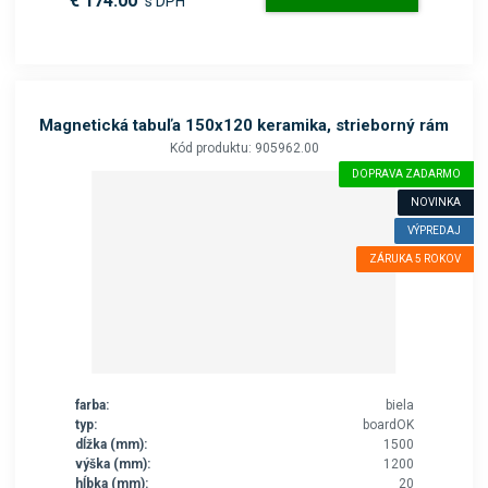
€ 174.00
s DPH
Magnetická tabuľa 150x120 keramika, strieborný rám
Kód produktu: 905962.00
DOPRAVA ZADARMO
NOVINKA
VÝPREDAJ
ZÁRUKA 5 ROKOV
farba:
biela
typ:
boardOK
dĺžka (mm):
1500
výška (mm):
1200
hĺbka (mm):
20