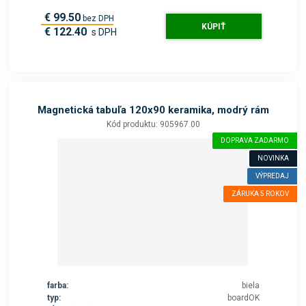
€ 99.50
bez DPH
KÚPIŤ
€ 122.40
s DPH
Magnetická tabuľa 120x90 keramika, modrý rám
Kód produktu: 905967.00
DOPRAVA ZADARMO
NOVINKA
VÝPREDAJ
ZÁRUKA 5 ROKOV
farba:
biela
typ:
boardOK