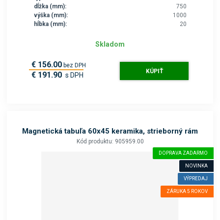
dĺžka (mm):
750
výška (mm):
1000
hĺbka (mm):
20
Skladom
€ 156.00
bez DPH
KÚPIŤ
€ 191.90
s DPH
Magnetická tabuľa 60x45 keramika, strieborný rám
Kód produktu: 905959.00
DOPRAVA ZADARMO
NOVINKA
VÝPREDAJ
ZÁRUKA 5 ROKOV