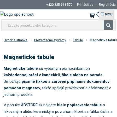
+420 325 611 570
Prihlásiť sa
Registrácia
☰
Z
V
a
y
d
h
a
Úvodná stránka
Prezentačné systémy
Tabule
Magnetické tabul
ľ
j
t
a
Magnetické tabule
e
d
p
á
r
Magnetické tabule
sú výborným pomocníkom pri
v
o
každodennej práci v kancelárii, škole alebo na porade
.
a
d
Umožňujú
písanie fixkou a zároveň pripínanie dokumentov
n
u
pomocou magnetov
, takže spájajú praktickosť a efektívnosť v
i
k
jednom produkte.
e
t
a
V ponuke ABSTORE.sk nájdete
biele popisovacie tabule
s
l
lakovaným alebo keramickým povrchom, ktoré sa ľahko čistia a
e