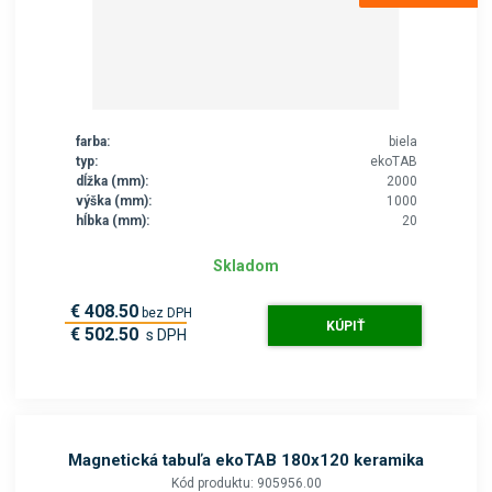
farba:
biela
typ:
ekoTAB
dĺžka (mm):
2000
výška (mm):
1000
hĺbka (mm):
20
Skladom
€ 408.50
bez DPH
KÚPIŤ
€ 502.50
s DPH
Magnetická tabuľa ekoTAB 180x120 keramika
Kód produktu: 905956.00