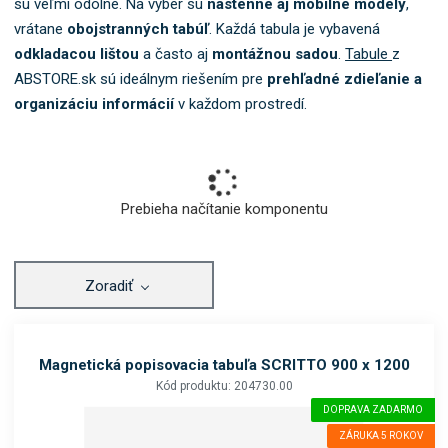
sú veľmi odolné. Na výber sú
nástenné aj mobilné modely
,
b
vrátane
obojstranných tabúľ
. Každá tabula je vybavená
o
odkladacou lištou
a často aj
montážnou sadou
.
Tabule
z
k
a
ABSTORE.sk sú ideálnym riešením pre
prehľadné zdieľanie a
t
organizáciu informácií
v každom prostredí.
e
g
ó
r
Prebieha načítanie komponentu
i
u
.
Zoradiť
Magnetická popisovacia tabuľa SCRITTO 900 x 1200
Kód produktu: 204730.00
DOPRAVA ZADARMO
ZÁRUKA 5 ROKOV