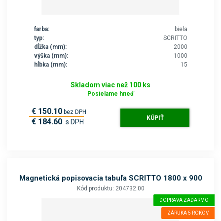
farba:
biela
typ:
SCRITTO
dĺžka (mm):
2000
výška (mm):
1000
hĺbka (mm):
15
Skladom viac než 100 ks
Posielame hneď
€ 150.10
bez DPH
KÚPIŤ
€ 184.60
s DPH
Magnetická popisovacia tabuľa SCRITTO 1800 x 900
Kód produktu: 204732.00
DOPRAVA ZADARMO
ZÁRUKA 5 ROKOV