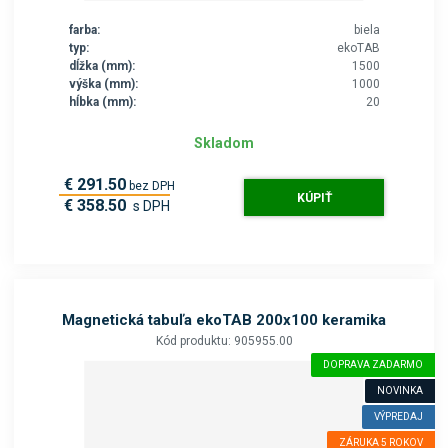
farba:
biela
typ:
ekoTAB
dĺžka (mm):
1500
výška (mm):
1000
hĺbka (mm):
20
Skladom
€ 291.50
bez DPH
KÚPIŤ
€ 358.50
s DPH
Magnetická tabuľa ekoTAB 200x100 keramika
Kód produktu: 905955.00
DOPRAVA ZADARMO
NOVINKA
VÝPREDAJ
ZÁRUKA 5 ROKOV