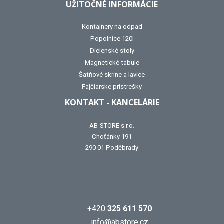
UŽITOČNÉ INFORMÁCIE
Kontajnery na odpad
Popolnice 120l
Dielenské stoly
Magnetické tabule
Šatňové skrine a lavice
Fajčiarske prístrešky
KONTAKT - KANCELÁRIE
AB-STORE s.r.o.
Choťánky 191
290 01 Poděbrady
+420
325 611 570
info@abstore.cz