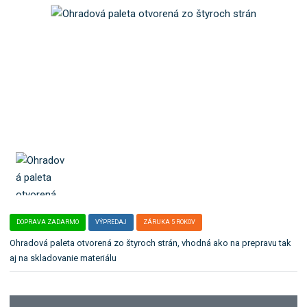
b
e
o
ľ
k
a
a
:
3
t
0
e
1
g
8
ó
r
i
u
.
DOPRAVA ZADARMO
VÝPREDAJ
ZÁRUKA 5 ROKOV
Ohradová paleta otvorená zo štyroch strán, vhodná ako na prepravu tak
aj na skladovanie materiálu