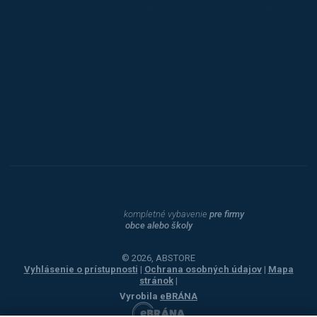
Triton
Toyota
Procity
Dahle
kompletné vybavenie
pre firmy
obce alebo školy
© 2026, ABSTORE
Vyhlásenie o prístupnosti
|
Ochrana osobných údajov
|
Mapa
stránok
|
Vyrobila
eBRÁNA