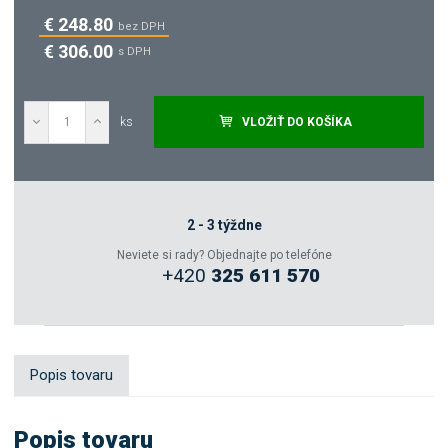
€ 248.80
bez DPH
€ 306.00
s DPH
ks
VLOŽIŤ DO KOŠÍKA
Dopytovať
Zeptejte se odborníka
2 - 3 týždne
Neviete si rady? Objednajte po telefóne
+420
325 611 570
Sdílet
Popis tovaru
Popis tovaru