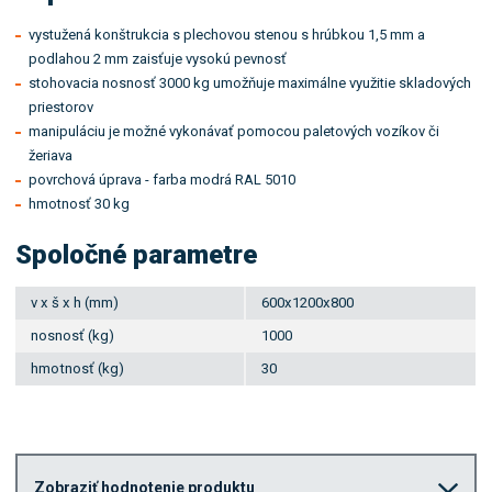
vystužená konštrukcia s plechovou stenou s hrúbkou 1,5 mm a
podlahou 2 mm zaisťuje vysokú pevnosť
stohovacia nosnosť 3000 kg umožňuje maximálne využitie skladových
priestorov
manipuláciu je možné vykonávať pomocou paletových vozíkov či
žeriava
povrchová úprava - farba modrá RAL 5010
hmotnosť 30 kg
Spoločné parametre
v x š x h (mm)
600x1200x800
nosnosť (kg)
1000
hmotnosť (kg)
30
Zobraziť hodnotenie produktu