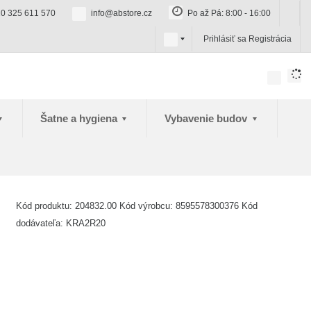
0 325 611 570
info@abstore.cz
Po až Pá: 8:00 - 16:00
s
Prihlásiť sa
Registrácia
k
Šatne a hygiena
Vybavenie budov
Kód produktu:
204832.00
Kód výrobcu:
8595578300376
Kód
dodávateľa:
KRA2R20