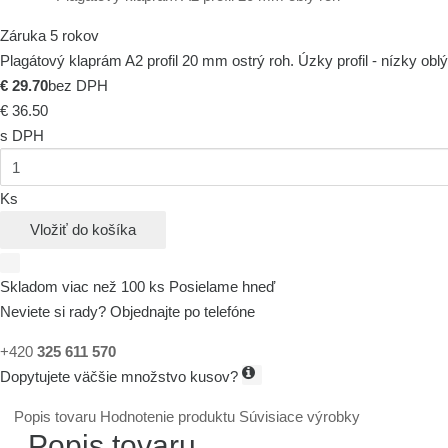
Záruka 5 rokov
Plagátový klaprám A2 profil 20 mm ostrý roh. Úzky profil - nízky oblý
€ 29.70
bez DPH
€ 36.50
s DPH
Ks
Vložiť do košíka
Skladom viac než 100 ks
Posielame hneď
Neviete si rady? Objednajte po telefóne
+420
325 611 570
Dopytujete väčšie množstvo kusov?
Popis tovaru
Hodnotenie produktu
Súvisiace výrobky
Popis tovaru