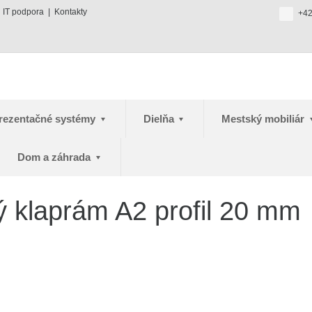
IT podpora
Kontakty
+42
rezentačné systémy
Dielňa
Mestský mobiliár
Dom a záhrada
ý klaprám A2 profil 20 mm