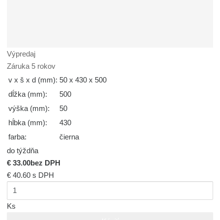
Výpredaj
Záruka 5 rokov
v x š x d (mm):
50 x 430 x 500
dĺžka (mm):
500
výška (mm):
50
hĺbka (mm):
430
farba:
čierna
do týždňa
€ 33.00
bez DPH
€ 40.60
s DPH
Ks