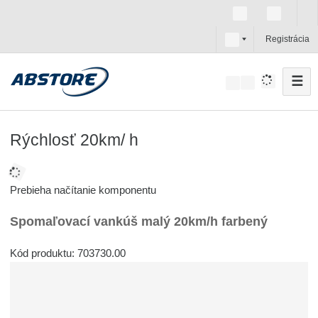
s
Registrácia
k
☰
V
y
h
ľ
Rýchlosť 20km/ h
a
d
á
Prebieha načítanie komponentu
v
Spomaľovací vankúš malý 20km/h farbený
a
n
Kód produktu: 703730.00
i
e