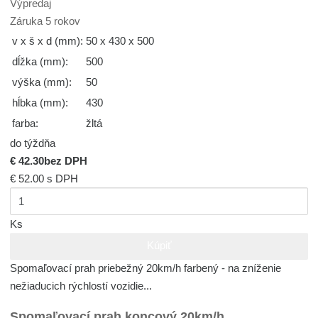
Výpredaj
Záruka 5 rokov
v x š x d (mm):
50 x 430 x 500
dĺžka (mm):
500
výška (mm):
50
hĺbka (mm):
430
farba:
žltá
do týždňa
€ 42.30
bez DPH
€ 52.00
s DPH
Ks
Kúpiť
Spomaľovací prah priebežný 20km/h farbený - na zníženie
nežiaducich rýchlostí vozidie...
Spomaľovací prah koncový 20km/h