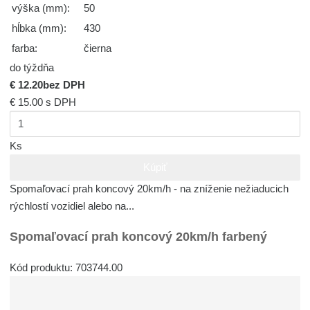
výška (mm):
50
hĺbka (mm):
430
farba:
čierna
do týždňa
€ 12.20
bez DPH
€ 15.00
s DPH
Ks
Kúpiť
Spomaľovací prah koncový 20km/h - na zníženie nežiaducich
rýchlostí vozidiel alebo na...
Spomaľovací prah koncový 20km/h farbený
Kód produktu: 703744.00