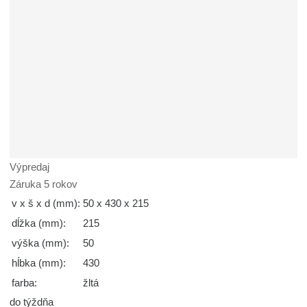
Výpredaj
Záruka 5 rokov
v x š x d (mm):
50 x 430 x 215
dĺžka (mm):
215
výška (mm):
50
hĺbka (mm):
430
farba:
žltá
do týždňa