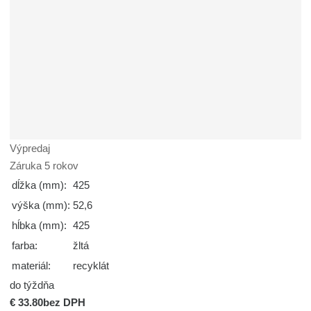
Výpredaj
Záruka 5 rokov
dĺžka (mm):
425
výška (mm):
52,6
hĺbka (mm):
425
farba:
žltá
materiál:
recyklát
do týždňa
€ 33.80
bez DPH