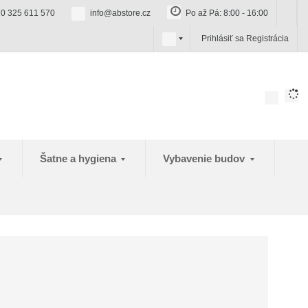
0 325 611 570
info@abstore.cz
Po až Pá: 8:00 - 16:00
s
Prihlásiť sa
Registrácia
k
Šatne a hygiena
Vybavenie budov