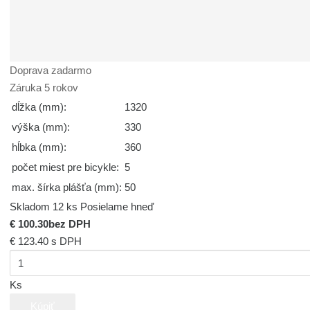
Doprava zadarmo
Záruka 5 rokov
dĺžka (mm):
1320
výška (mm):
330
hĺbka (mm):
360
počet miest pre bicykle:
5
max. šírka plášťa (mm):
50
Skladom 12 ks
Posielame hneď
€ 100.30
bez DPH
€ 123.40
s DPH
Ks
Kúpiť