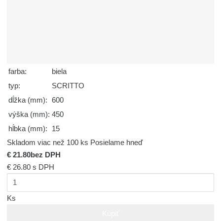
farba:
biela
typ:
SCRITTO
dĺžka (mm):
600
výška (mm):
450
hĺbka (mm):
15
Skladom viac než 100 ks
Posielame hneď
€ 21.80
bez DPH
€ 26.80
s DPH
Ks
Kúpiť