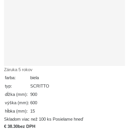
Záruka 5 rokov
farba:
biela
typ:
SCRITTO
dĺžka (mm):
900
výška (mm):
600
hĺbka (mm):
15
Skladom viac než 100 ks
Posielame hneď
€ 38.30
bez DPH