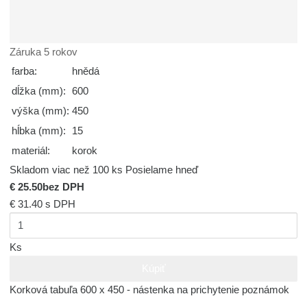
Záruka 5 rokov
farba:
hnědá
dĺžka (mm):
600
výška (mm):
450
hĺbka (mm):
15
materiál:
korok
Skladom viac než 100 ks
Posielame hneď
€ 25.50
bez DPH
€ 31.40
s DPH
Ks
Kúpiť
Korková tabuľa 600 x 450 - nástenka na prichytenie poznámok