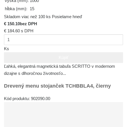
výška (mm):
1000
hĺbka (mm):
15
Skladom viac než 100 ks
Posielame hneď
€ 150.10
bez DPH
€ 184.60
s DPH
Ks
Kúpiť
Ľahká, elegantná magnetická tabuľa SCRITTO v modernom
dizajne s dlhoročnou životnosťo...
Drevený menu stojanček TCHBBLA4, čierny
Kód produktu: 902090.00