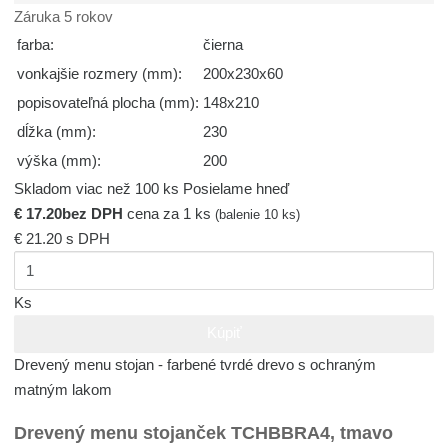
Záruka 5 rokov
farba:
čierna
vonkajšie rozmery (mm):
200x230x60
popisovateľná plocha (mm):
148x210
dĺžka (mm):
230
výška (mm):
200
Skladom viac než 100 ks
Posielame hneď
€ 17.20
bez DPH
cena za 1 ks
(balenie 10 ks)
€ 21.20
s DPH
Ks
Kúpiť
Drevený menu stojan - farbené tvrdé drevo s ochraným
matným lakom
Drevený menu stojanček TCHBBRA4, tmavo