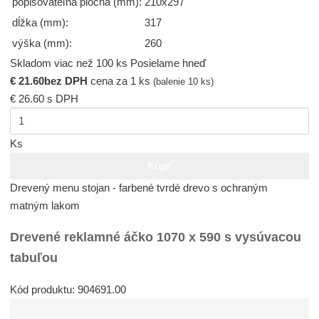
popisovateľná plocha (mm):
210x297
dĺžka (mm):
317
výška (mm):
260
Skladom viac než 100 ks
Posielame hneď
€ 21.60
bez DPH
cena za 1 ks
(balenie 10 ks)
€ 26.60
s DPH
Ks
Kúpiť
Drevený menu stojan - farbené tvrdé drevo s ochraným
matným lakom
Drevené reklamné áčko 1070 x 590 s vysúvacou
tabuľou
Kód produktu: 904691.00