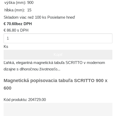
výška (mm):
900
hĺbka (mm):
15
Skladom viac než 100 ks
Posielame hneď
€ 70.60
bez DPH
€ 86.80
s DPH
Ks
Kúpiť
Ľahká, elegantná magnetická tabuľa SCRITTO v modernom
dizajne s dlhoročnou životnosťo...
Magnetická popisovacia tabuľa SCRITTO 900 x
600
Kód produktu: 204729.00