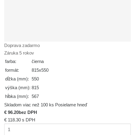
Doprava zadarmo
Záruka 5 rokov
farba:
čierna
formát:
815x550
dĺžka (mm):
550
výška (mm):
815
hĺbka (mm):
567
Skladom viac než 100 ks
Posielame hneď
€ 96.20
bez DPH
€ 118.30
s DPH