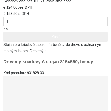
Skladom viac než 100 ks
Posielame hneď
€ 124.80
bez DPH
€ 153.50
s DPH
Ks
Kúpiť
Stojan pre kriedové tabule - farbené tvrdé drevo s ochranným
matným lakom. Drevený st...
Drevený kriedový A stojan 815x550, hnedý
Kód produktu: 901929.00