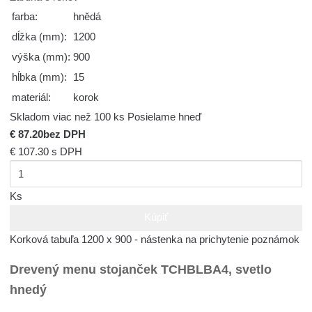
farba:
hnědá
dĺžka (mm):
1200
výška (mm):
900
hĺbka (mm):
15
materiál:
korok
Skladom viac než 100 ks
Posielame hneď
€ 87.20
bez DPH
€ 107.30
s DPH
Ks
Kúpiť
Korková tabuľa 1200 x 900 - nástenka na prichytenie poznámok
Drevený menu stojanček TCHBLBA4, svetlo
hnedý