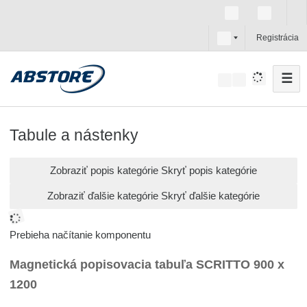
s
Registrácia
k
☰
V
y
h
ľ
Tabule a nástenky
a
d
Zobraziť popis kategórie
Skryť popis kategórie
á
Zobraziť ďalšie kategórie
Skryť ďalšie kategórie
v
a
n
Prebieha načítanie komponentu
i
Magnetická popisovacia tabuľa SCRITTO 900 x
e
1200