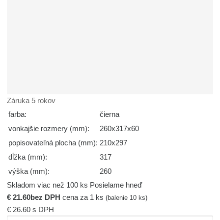
Záruka 5 rokov
farba:
čierna
vonkajšie rozmery (mm):
260x317x60
popisovateľná plocha (mm):
210x297
dĺžka (mm):
317
výška (mm):
260
Skladom viac než 100 ks
Posielame hneď
€ 21.60
bez DPH
cena za 1 ks
(balenie 10 ks)
€ 26.60
s DPH