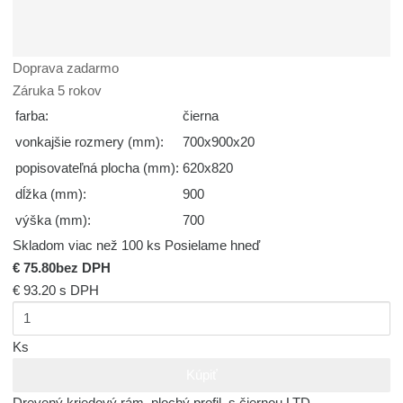
Doprava zadarmo
Záruka 5 rokov
farba:
čierna
vonkajšie rozmery (mm):
700x900x20
popisovateľná plocha (mm):
620x820
dĺžka (mm):
900
výška (mm):
700
Skladom viac než 100 ks
Posielame hneď
€ 75.80
bez DPH
€ 93.20
s DPH
Ks
Kúpiť
Drevený kriedový rám, plochý profil, s čiernou LTD