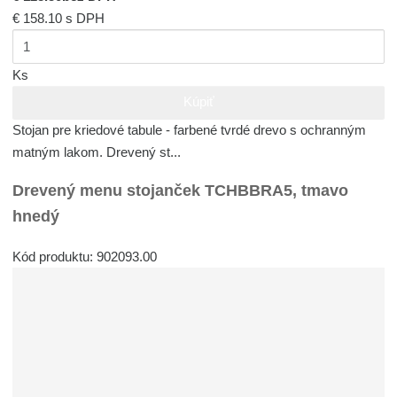
€ 158.10
s DPH
Ks
Kúpiť
Stojan pre kriedové tabule - farbené tvrdé drevo s ochranným
matným lakom. Drevený st...
Drevený menu stojanček TCHBBRA5, tmavo
hnedý
Kód produktu: 902093.00