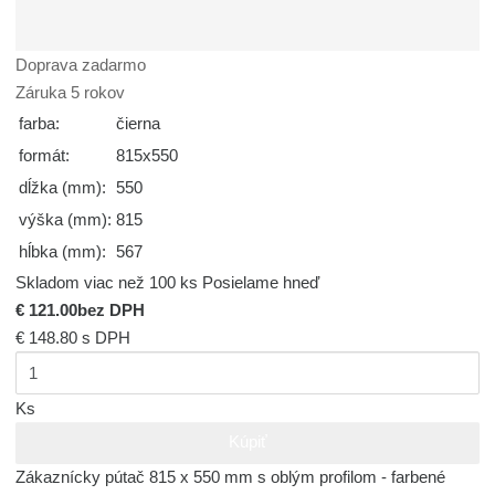
Doprava zadarmo
Záruka 5 rokov
farba:
čierna
formát:
815x550
dĺžka (mm):
550
výška (mm):
815
hĺbka (mm):
567
Skladom viac než 100 ks
Posielame hneď
€ 121.00
bez DPH
€ 148.80
s DPH
Ks
Kúpiť
Zákaznícky pútač 815 x 550 mm s oblým profilom - farbené