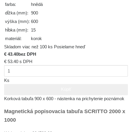
farba:
hnědá
dĺžka (mm):
900
výška (mm):
600
hĺbka (mm):
15
materiál:
korok
Skladom viac než 100 ks
Posielame hneď
€ 43.40
bez DPH
€ 53.40
s DPH
Ks
Kúpiť
Korková tabuľa 900 x 600 - nástenka na prichytenie poznámok
Magnetická popisovacia tabuľa SCRITTO 2000 x
1000