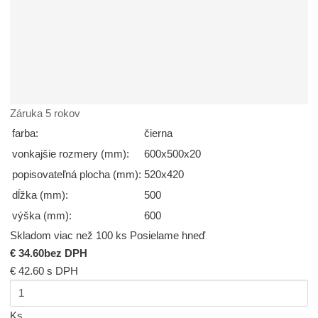
Záruka 5 rokov
farba:
čierna
vonkajšie rozmery (mm):
600x500x20
popisovateľná plocha (mm):
520x420
dĺžka (mm):
500
výška (mm):
600
Skladom viac než 100 ks
Posielame hneď
€ 34.60
bez DPH
€ 42.60
s DPH
Ks