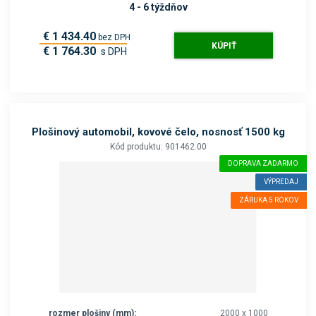
4 - 6 týždňov
€ 1 434.40
bez DPH
KÚPIŤ
€ 1 764.30
s DPH
Plošinový automobil, kovové čelo, nosnosť 1500 kg
Kód produktu: 901462.00
DOPRAVA ZADARMO
VÝPREDAJ
ZÁRUKA 5 ROKOV
rozmer plošiny (mm):
2000 x 1000