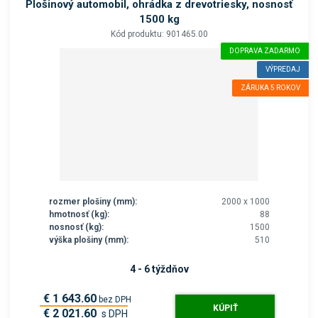
Plošinový automobil, ohrádka z drevotriesky, nosnosť
1500 kg
Kód produktu: 901465.00
DOPRAVA ZADARMO
VÝPREDAJ
ZÁRUKA 5 ROKOV
rozmer plošiny (mm):
2000 x 1000
hmotnosť (kg):
88
nosnosť (kg):
1500
výška plošiny (mm):
510
4 - 6 týždňov
€ 1 643.60
bez DPH
KÚPIŤ
€ 2 021.60
s DPH