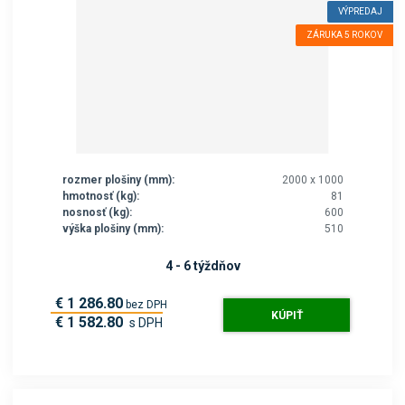
VÝPREDAJ
ZÁRUKA 5 ROKOV
rozmer plošiny (mm):
2000 x 1000
hmotnosť (kg):
81
nosnosť (kg):
600
výška plošiny (mm):
510
4 - 6 týždňov
€ 1 286.80
bez DPH
KÚPIŤ
€ 1 582.80
s DPH