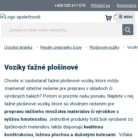
+420 325 611 570
Prihlásiť sa
Registrácia
☰
Z
V
a
y
d
h
a
Úvodná stránka
Regály, prepravky, boxy
Plošinové vozíky
Vozík
ľ
j
t
a
Vozíky ťažné plošinové
e
d
p
á
r
Chcete si zaobstarať ťažné plošinové vozíky, ktoré môžu
v
o
znamenať výtečné riešenie pre prepravu v skladoch či
a
d
výrobných halách? Potom si prezrite našu ponuku. Nájdete v nej
n
u
ťažné plošinové vozíky, ktoré sú vhodným riešením pre
i
k
prepravu väčšieho množstva materiálov či výrobkov s
e
t
vyššou hmotnosťou
. Jednotlivé produkty totiž boli vyrobené zo
a
špičkových materiálov, takže disponujú
kvalitnou
l
konštrukciou, ložnou plochou a dušovými kolesami
e
. Vďaka