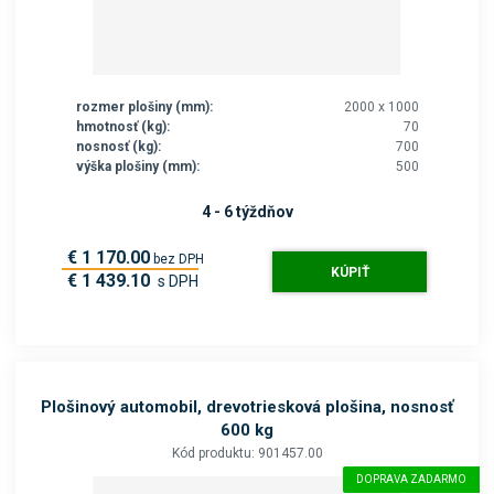
rozmer plošiny (mm):
2000 x 1000
hmotnosť (kg):
70
nosnosť (kg):
700
výška plošiny (mm):
500
4 - 6 týždňov
€ 1 170.00
bez DPH
KÚPIŤ
€ 1 439.10
s DPH
Plošinový automobil, drevotriesková plošina, nosnosť
600 kg
Kód produktu: 901457.00
DOPRAVA ZADARMO