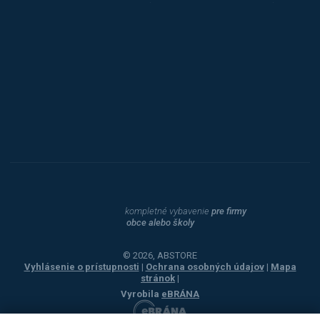
Triton
Toyota
Procity
Dahle
kompletné vybavenie
pre firmy
obce alebo školy
© 2026, ABSTORE
Vyhlásenie o prístupnosti
|
Ochrana osobných údajov
|
Mapa
stránok
|
Vyrobila
eBRÁNA