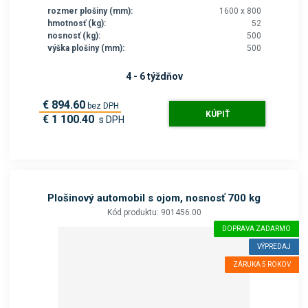
rozmer plošiny (mm):
1600 x 800
hmotnosť (kg):
52
nosnosť (kg):
500
výška plošiny (mm):
500
4 - 6 týždňov
€ 894.60
bez DPH
KÚPIŤ
€ 1 100.40
s DPH
Plošinový automobil s ojom, nosnosť 700 kg
Kód produktu: 901456.00
DOPRAVA ZADARMO
VÝPREDAJ
ZÁRUKA 5 ROKOV