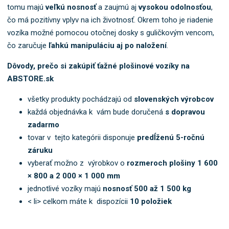
b
tomu majú
veľkú nosnosť
a zaujmú aj
vysokou odolnosťou
,
o
čo má pozitívny vplyv na ich životnosť. Okrem toho je riadenie
k
vozíka možné pomocou otočnej dosky s guličkovým vencom,
a
čo zaručuje
ľahkú manipuláciu aj po naložení
.
t
e
Dôvody, prečo si zakúpiť ťažné plošinové vozíky na
g
ABSTORE.sk
ó
r
všetky produkty pochádzajú od
slovenských výrobcov
i
každá objednávka k vám bude doručená
s dopravou
u
zadarmo
.
tovar v tejto kategórii disponuje
predĺženú 5-ročnú
záruku
vyberať možno z výrobkov o
rozmeroch plošiny 1 600
× 800 a 2 000 × 1 000 mm
jednotlivé vozíky majú
nosnosť 500 až 1 500 kg
< li> celkom máte k dispozícii
10 položiek