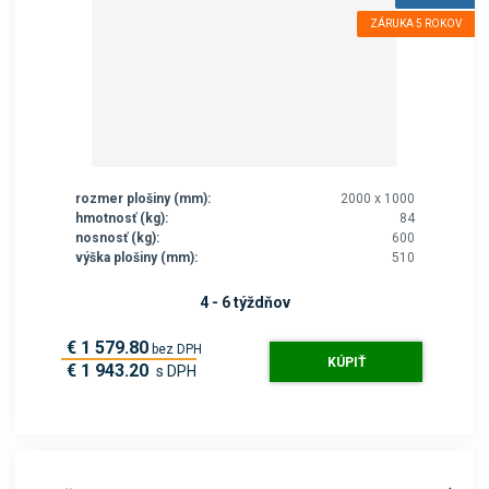
ZÁRUKA 5 ROKOV
rozmer plošiny (mm):
2000 x 1000
hmotnosť (kg):
84
nosnosť (kg):
600
výška plošiny (mm):
510
4 - 6 týždňov
€ 1 579.80
bez DPH
KÚPIŤ
€ 1 943.20
s DPH