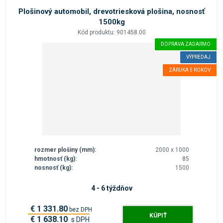
Plošinový automobil, drevotriesková plošina, nosnosť
1500kg
Kód produktu: 901458.00
DOPRAVA ZADARMO
VÝPREDAJ
ZÁRUKA 5 ROKOV
rozmer plošiny (mm):
2000 x 1000
hmotnosť (kg):
85
nosnosť (kg):
1500
4 - 6 týždňov
€ 1 331.80
bez DPH
KÚPIŤ
€ 1 638.10
s DPH