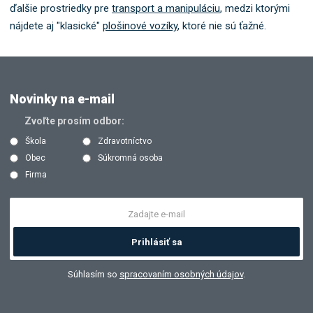
ďalšie prostriedky pre
transport a manipuláciu
, medzi ktorými
nájdete aj "klasické"
plošinové vozíky
, ktoré nie sú ťažné.
Novinky na e-mail
Zvoľte prosím odbor:
Škola
Zdravotníctvo
Obec
Súkromná osoba
Firma
Prihlásiť sa
Súhlasím so
spracovaním osobných údajov
.