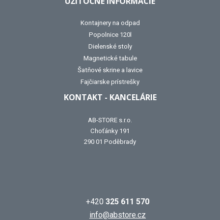
UŽITOČNÉ INFORMÁCIE
Kontajnery na odpad
Popolnice 120l
Dielenské stoly
Magnetické tabule
Šatňové skrine a lavice
Fajčiarske prístrešky
KONTAKT - KANCELÁRIE
AB-STORE s.r.o.
Choťánky 191
290 01 Poděbrady
+420
325 611 570
info@abstore.cz