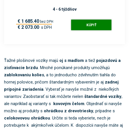
4 - 6 týždňov
€ 1 685.40
bez DPH
KÚPIŤ
€ 2 073.00
s DPH
Ťažné plošinové vozíky majú
oj s madlom
a tiež
pojazdovú a
zisťovacie brzdu
. Mnohé ponúkané produkty umožňujú
zablokovaniu kolies
, a to jednoducho zdvihnutím tiahla do
hornej polovice, pričom štandardným vybavením je aj
zadnej
prípojné zariadenia
. Vyberať je navyše možné z niekoľkých
variantov. Zaobstarať si tak môžete nielen
štandardné vozíky
,
ale napríklad aj varianty s
kovovým čelom
. Objednať si navyše
možno aj produkty s
ohrádkou z drevotriesky
, prípadne s
celokovovou ohrádkou
. Určite si teda vyberiete, nech je
potrebujete k akýmkoľvek účelom. K dispozícii navyše máte aj