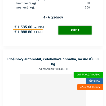
hmotnosť (kg):
88
nosnosť (kg):
1500
4 - 6 týždňov
€ 1 535.60
bez DPH
KÚPIŤ
€ 1 888.80
s DPH
Plošinový automobil, celokovová ohrádka, nosnosť 600
kg
Kód produktu: 901463.00
DOPRAVA ZADARMO
VÝPREDAJ
ZÁRUKA 5 ROKOV