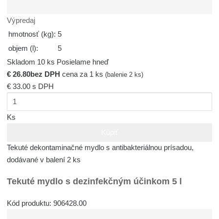
Výpredaj
hmotnosť (kg):
5
objem (l):
5
Skladom 10 ks
Posielame hneď
€ 26.80
bez DPH
cena za 1 ks
(balenie 2 ks)
€ 33.00
s DPH
Ks
Kúpiť
Tekuté dekontaminačné mydlo s antibakteriálnou prísadou,
dodávané v balení 2 ks
Tekuté mydlo s dezinfekčným účinkom 5 l
Kód produktu: 906428.00