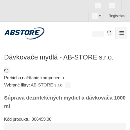
s
Registrácia
k
☰
V
y
h
ľ
Dávkovače mydlá - AB-STORE s.r.o.
a
d
á
Prebieha načítanie komponentu
v
Vybrané filtry:
AB-STORE s.r.o.
a
Súprava dezinfekčných mydiel a dávkovača 1000
n
i
ml
e
Kód produktu: 906499.00