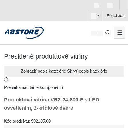
s
Registrácia
k
☰
V
y
h
ľ
Presklené produktové vitríny
a
d
Zobraziť popis kategórie
Skryť popis kategórie
á
v
Prebieha načítanie komponentu
a
n
Produktová vitrína VR2-24-800-F s LED
i
osvetlením, 2-krídlové dvere
e
Kód produktu: 902105.00