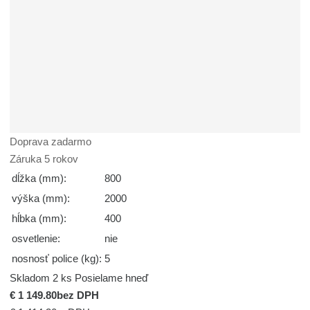
Doprava zadarmo
Záruka 5 rokov
dĺžka (mm):
800
výška (mm):
2000
hĺbka (mm):
400
osvetlenie:
nie
nosnosť police (kg):
5
Skladom 2 ks
Posielame hneď
€ 1 149.80
bez DPH