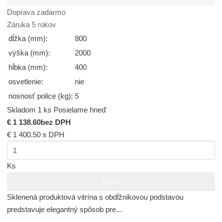
Doprava zadarmo
Záruka 5 rokov
dĺžka (mm):
800
výška (mm):
2000
hĺbka (mm):
400
osvetlenie:
nie
nosnosť police (kg):
5
Skladom 1 ks
Posielame hneď
€ 1 138.60
bez DPH
€ 1 400.50
s DPH
Ks
Kúpiť
Sklenená produktová vitrína s obdĺžnikovou podstavou
predstavuje elegantný spôsob pre...