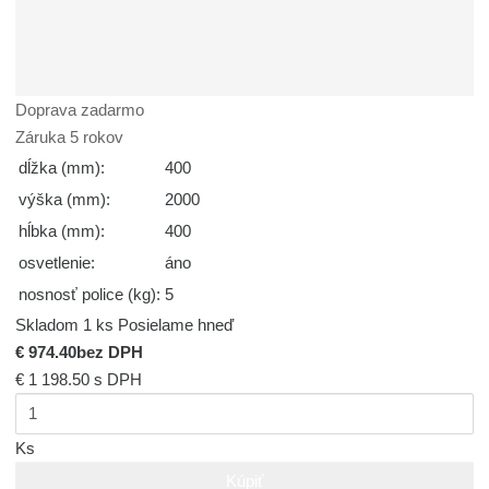
Doprava zadarmo
Záruka 5 rokov
dĺžka (mm):
400
výška (mm):
2000
hĺbka (mm):
400
osvetlenie:
áno
nosnosť police (kg):
5
Skladom 1 ks
Posielame hneď
€ 974.40
bez DPH
€ 1 198.50
s DPH
Ks
Kúpiť