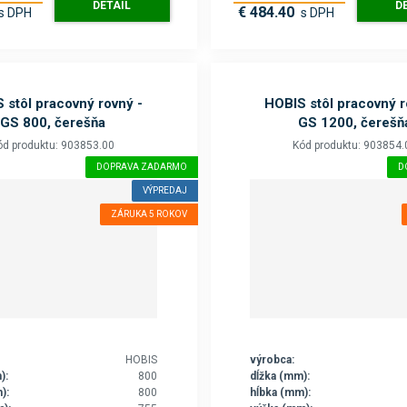
DETAIL
D
€ 484.40
s DPH
s DPH
 stôl pracovný rovný -
HOBIS stôl pracovný r
GS 800, čerešňa
GS 1200, čerešň
ód produktu: 903853.00
Kód produktu: 903854.
DOPRAVA ZADARMO
D
VÝPREDAJ
ZÁRUKA 5 ROKOV
HOBIS
výrobca:
):
800
dĺžka (mm):
):
800
hĺbka (mm):