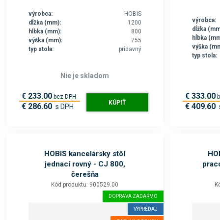
výrobca:
HOBIS
výrobca:
dĺžka (mm):
1200
dĺžka (mm
hĺbka (mm):
800
hĺbka (mm
výška (mm):
755
výška (mm
typ stola:
prídavný
typ stola:
Nie je skladom
€ 233.00
€ 333.00
bez DPH
KÚPIŤ
€ 286.60
€ 409.60
s DPH
HOBIS kancelársky stôl
HOB
jednací rovný - CJ 800,
prac
čerešňa
Kód produktu: 900529.00
K
DOPRAVA ZADARMO
VÝPREDAJ