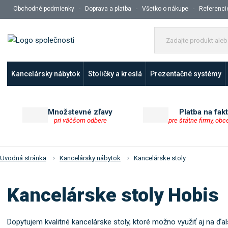
Obchodné podmienky
Doprava a platba
Všetko o nákupe
Referenci
Kancelársky nábytok
Stoličky a kreslá
Prezentačné systémy
Množstevné zľavy
Platba na fak
pri väčšom odbere
pre štátne firmy, obc
Úvodná stránka
Kancelársky nábytok
Kancelárske stoly
Kancelárske stoly Hobis
Dopytujem kvalitné kancelárske stoly, ktoré možno využiť aj na ďa