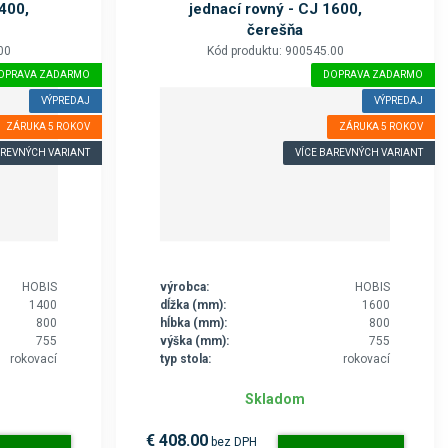
1400,
jednací rovný - CJ 1600,
čerešňa
00
Kód produktu: 900545.00
OPRAVA ZADARMO
DOPRAVA ZADARMO
VÝPREDAJ
VÝPREDAJ
ZÁRUKA 5 ROKOV
ZÁRUKA 5 ROKOV
AREVNÝCH VARIANT
VÍCE BAREVNÝCH VARIANT
HOBIS
výrobca:
HOBIS
1400
dĺžka (mm):
1600
800
hĺbka (mm):
800
755
výška (mm):
755
rokovací
typ stola:
rokovací
Skladom
€ 408.00
bez DPH