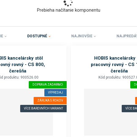
Prebieha načítanie komponentu
IE
DOSTUPNÉ
NAJNOVŠIE
NAJPREDÁ
IS kancelársky stôl
HOBIS kancelársky 
ovný rovný - CS 800,
pracovný rovný - CS 
čerešňa
čerešňa
ód produktu: 900526.00
Kód produktu: 900527.
DOPRAVA ZADARMO
D
VÝPREDAJ
ZÁRUKA 5 ROKOV
VÍCE BAREVNÝCH VARIANT
VÍCE B