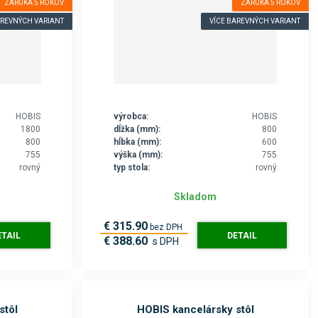
ZÁRUKA 5 ROKOV
ZÁRUKA 5 ROKOV
AREVNÝCH VARIANT
VÍCE BAREVNÝCH VARIANT
HOBIS
výrobca:
HOBIS
1800
dĺžka (mm):
800
800
hĺbka (mm):
600
755
výška (mm):
755
rovný
typ stola:
rovný
Skladom
€ 315.90
bez DPH
ETAIL
DETAIL
€ 388.60
s DPH
stôl
HOBIS kancelársky stôl