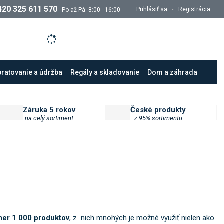
420 325 611 570
Prihlásiť sa
Registrácia
Po až Pá: 8:00 - 16:00
ratovanie a údržba
Regály a skladovanie
Dom a záhrada
Záruka 5 rokov
České produkty
na celý sortiment
z 95% sortimentu
mer 1 000 produktov
, z nich mnohých je možné využiť nielen ako