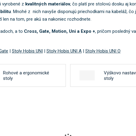
o
li vyrobené z
kvalitných materiálov
, čo platí pre stolovú dosku aj 
k
bilitu
. Mnohé z nich navyše disponujú priechodkami na kabeláž, čo 
a
eží len na tom, pre akú sa nakoniec rozhodnete.
t
e
radoch, a to
Cross, Gate, Motion, Uni a Expo +
, pričom posledný v
g
ó
r
Gate
|
Stoly Hobis UNI
|
Stoly Hobis UNI A
|
Stoly Hobis UNI O
i
u
.
Rohové a ergonomické
Výškovo nastav
stoly
stoly