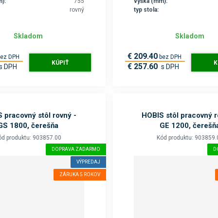
):
755
výška (mm):
rovný
typ stola:
Skladom
Skladom
€ 209.40
bez DPH
bez DPH
KÚPIŤ
K
€ 257.60
s DPH
s DPH
 pracovný stôl rovný -
HOBIS stôl pracovný r
GS 1800, čerešňa
GE 1200, čerešň
ód produktu: 903857.00
Kód produktu: 903859.
DOPRAVA ZADARMO
D
VÝPREDAJ
ZÁRUKA 5 ROKOV