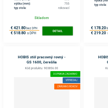
výška (mm
výška (mm):
755
typ stola:
typ stola:
rokovací
Skladom
€ 421.80
€ 178.20
bez DPH
DETAIL
€ 518.80
€ 219.20
s DPH
HOBIS stôl pracovný rovný -
HOBIS
GS 1600, čerešňa
Kód produktu: 903856.00
K
DOPRAVA ZADARMO
VÝPREDAJ
ZÁRUKA 5 ROKOV