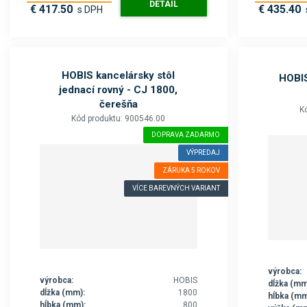
DETAIL
€ 417.50
€ 435.40
s DPH
HOBIS kancelársky stôl
HOBIS
jednací rovný - CJ 1800,
čerešňa
K
Kód produktu: 900546.00
DOPRAVA ZADARMO
VÝPREDAJ
ZÁRUKA 5 ROKOV
VÍCE BAREVNÝCH VARIANT
výrobca:
výrobca:
HOBIS
dĺžka (mm
dĺžka (mm):
1800
hĺbka (mm
hĺbka (mm):
800