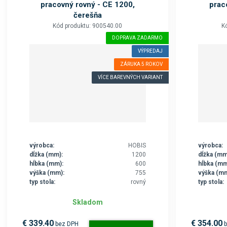
pracovný rovný - CE 1200,
prac
čerešňa
Kód produktu: 900540.00
K
DOPRAVA ZADARMO
VÝPREDAJ
ZÁRUKA 5 ROKOV
VÍCE BAREVNÝCH VARIANT
výrobca:
HOBIS
výrobca:
dĺžka (mm):
1200
dĺžka (mm
hĺbka (mm):
600
hĺbka (mm
výška (mm):
755
výška (mm
typ stola:
rovný
typ stola:
Skladom
€ 339.40
€ 354.00
bez DPH