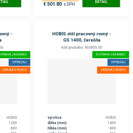
ETAIL
DETAIL
€ 501.80
s DPH
ovný -
HOBIS stôl pracovný rovný -
a
GS 1400, čerešňa
00
Kód produktu: 903855.00
OPRAVA ZADARMO
DOPRAVA ZADARMO
VÝPREDAJ
VÝPREDAJ
ZÁRUKA 5 ROKOV
ZÁRUKA 5 ROKOV
HOBIS
výrobca:
HOBIS
1200
dĺžka (mm):
1400
800
hĺbka (mm):
800