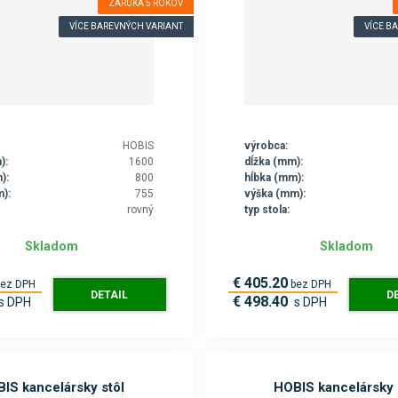
ZÁRUKA 5 ROKOV
VÍCE BAREVNÝCH VARIANT
VÍCE B
HOBIS
výrobca:
):
1600
dĺžka (mm):
):
800
hĺbka (mm):
):
755
výška (mm):
rovný
typ stola:
Skladom
Skladom
€ 405.20
bez DPH
bez DPH
DETAIL
D
€ 498.40
s DPH
s DPH
IS kancelársky stôl
HOBIS kancelársky 