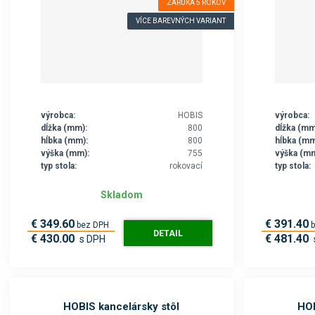
ZÁRUKA 5 ROKOV
VÍCE BAREVNÝCH VARIANT
výrobca:
HOBIS
výrobca:
dĺžka (mm):
800
dĺžka (mm
hĺbka (mm):
800
hĺbka (mm
výška (mm):
755
výška (mm
typ stola:
rokovací
typ stola:
Skladom
€ 349.60
€ 391.40
bez DPH
DETAIL
€ 430.00
€ 481.40
s DPH
HOBIS kancelársky stôl
HOB