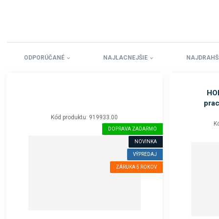
ODPORÚČANÉ
NAJLACNEJŠIE
NAJDRAHŠ
HOB
prac
Kód produktu: 919933.00
K
DOPRAVA ZADARMO
NOVINKA
VÝPREDAJ
ZÁRUKA 5 ROKOV