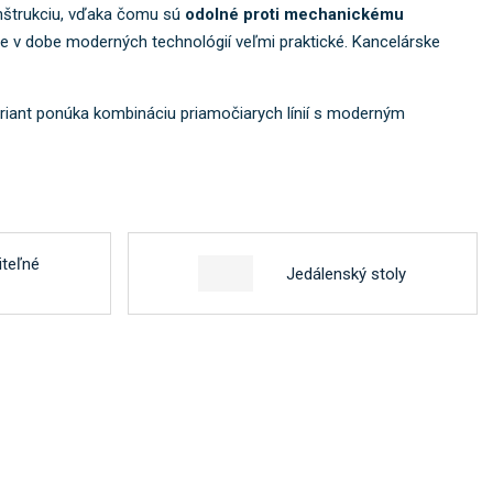
konštrukciu, vďaka čomu sú
odolné proti mechanickému
je v dobe moderných technológií veľmi praktické. Kancelárske
ariant ponúka kombináciu priamočiarych línií s moderným
iteľné
Jedálenský stoly