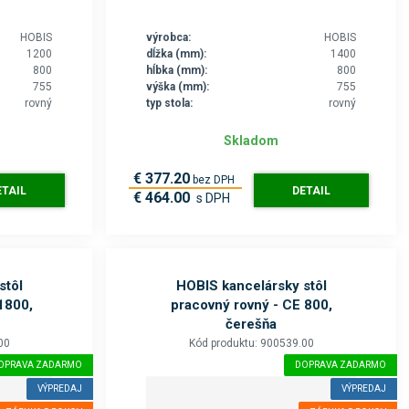
HOBIS
výrobca:
HOBIS
1200
dĺžka (mm):
1400
800
hĺbka (mm):
800
755
výška (mm):
755
rovný
typ stola:
rovný
Skladom
€ 377.20
bez DPH
ETAIL
DETAIL
€ 464.00
s DPH
stôl
HOBIS kancelársky stôl
1800,
pracovný rovný - CE 800,
čerešňa
00
Kód produktu: 900539.00
OPRAVA ZADARMO
DOPRAVA ZADARMO
VÝPREDAJ
VÝPREDAJ