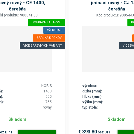
ovný rovný - CE 1400,
jednací rovný - CJ 
čerešňa
čerešňa
ód produktu: 900541.00
Kód produktu: 900544.
DOPRAVA ZADARMO
D
VÝPREDAJ
ZÁRUKA 5 ROKOV
VÍCE BAREVNÝCH VARIANT
VÍCE B
HOBIS
výrobca:
):
1400
dĺžka (mm):
):
600
hĺbka (mm):
):
755
výška (mm):
rovný
typ stola:
Skladom
Skladom
€ 393.80
bez DPH
bez DPH