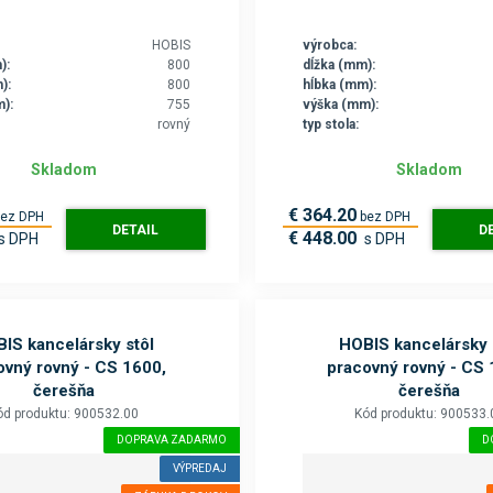
HOBIS
výrobca:
):
800
dĺžka (mm):
):
800
hĺbka (mm):
):
755
výška (mm):
rovný
typ stola:
Skladom
Skladom
€ 364.20
bez DPH
bez DPH
DETAIL
D
€ 448.00
s DPH
s DPH
IS kancelársky stôl
HOBIS kancelársky 
ovný rovný - CS 1600,
pracovný rovný - CS 
čerešňa
čerešňa
ód produktu: 900532.00
Kód produktu: 900533.
DOPRAVA ZADARMO
D
VÝPREDAJ