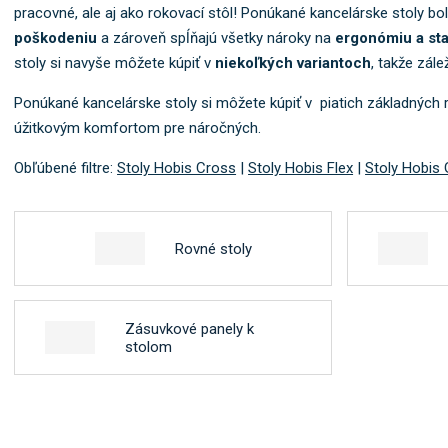
pracovné, ale aj ako rokovací stôl! Ponúkané kancelárske stoly bo
poškodeniu
a zároveň spĺňajú všetky nároky na
ergonómiu a sta
stoly si navyše môžete kúpiť v
niekoľkých variantoch
, takže zál
Ponúkané kancelárske stoly si môžete kúpiť v piatich základných 
úžitkovým komfortom pre náročných.
Obľúbené filtre:
Stoly Hobis Cross
|
Stoly Hobis Flex
|
Stoly Hobis 
Rovné stoly
Zásuvkové panely k
stolom