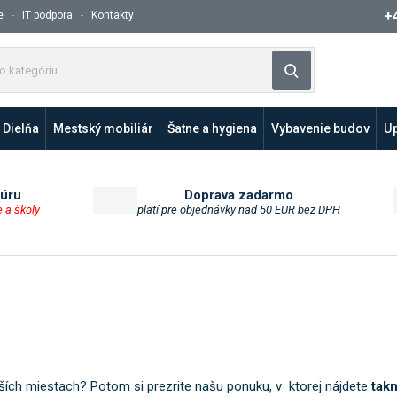
+
e
IT podpora
Kontakty
Z
Vyhľadávanie
a
d
a
Dielňa
Mestský mobiliár
Šatne a hygiena
Vybavenie budov
Up
j
t
e
p
túru
Doprava zadarmo
e a školy
platí pre objednávky nad 50 EUR bez DPH
r
o
d
u
k
t
a
l
e
lších miestach? Potom si prezrite našu ponuku, v ktorej nájdete
tak
b