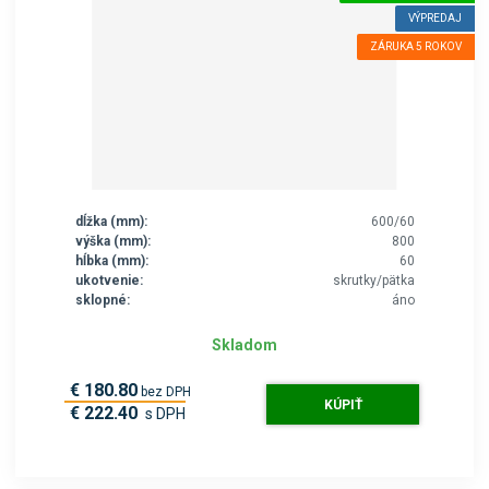
VÝPREDAJ
ZÁRUKA 5 ROKOV
dĺžka (mm):
600/60
výška (mm):
800
hĺbka (mm):
60
ukotvenie:
skrutky/pätka
sklopné:
áno
Skladom
€ 180.80
bez DPH
KÚPIŤ
€ 222.40
s DPH