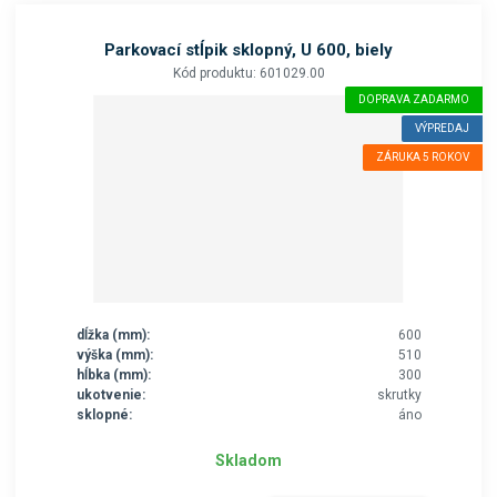
Parkovací stĺpik sklopný, U 600, biely
Kód produktu: 601029.00
DOPRAVA ZADARMO
VÝPREDAJ
ZÁRUKA 5 ROKOV
dĺžka (mm):
600
výška (mm):
510
hĺbka (mm):
300
ukotvenie:
skrutky
sklopné:
áno
Skladom