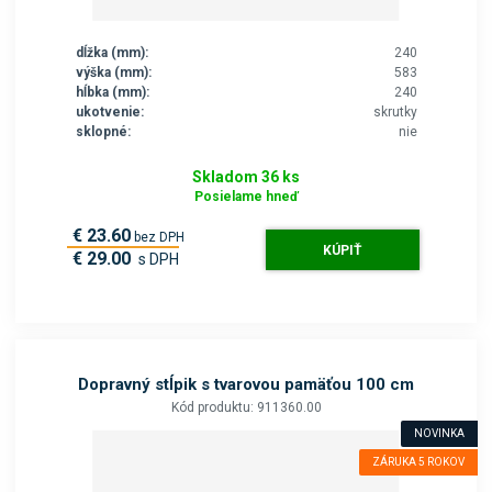
dĺžka (mm):
240
výška (mm):
583
hĺbka (mm):
240
ukotvenie:
skrutky
sklopné:
nie
Skladom 36 ks
Posielame hneď
€ 23.60
bez DPH
KÚPIŤ
€ 29.00
s DPH
Dopravný stĺpik s tvarovou pamäťou 100 cm
Kód produktu: 911360.00
NOVINKA
ZÁRUKA 5 ROKOV