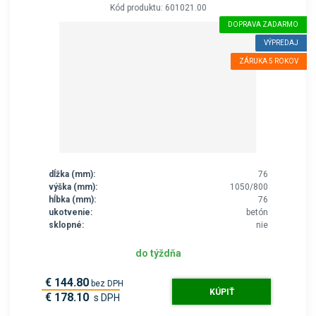
Kód produktu: 601021.00
DOPRAVA ZADARMO
VÝPREDAJ
ZÁRUKA 5 ROKOV
dĺžka (mm):
76
výška (mm):
1050/800
hĺbka (mm):
76
ukotvenie:
betón
sklopné:
nie
do týždňa
€ 144.80
bez DPH
KÚPIŤ
€ 178.10
s DPH