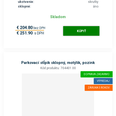
ukotvenie:
skrutky
sklopné:
áno
Skladom
€ 204.80
bez DPH
KÚPIŤ
€ 251.90
s DPH
Parkovací stĺpik sklopný, motýlik, pozink
Kód produktu: 704401.00
DOPRAVA ZADARMO
VÝPREDAJ
ZÁRUKA 5 ROKOV