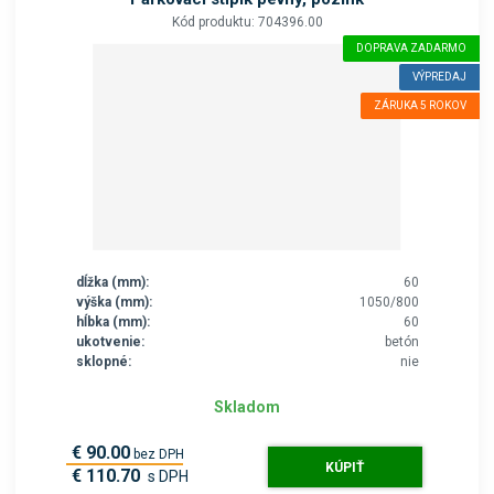
Kód produktu: 704396.00
DOPRAVA ZADARMO
VÝPREDAJ
ZÁRUKA 5 ROKOV
dĺžka (mm):
60
výška (mm):
1050/800
hĺbka (mm):
60
ukotvenie:
betón
sklopné:
nie
Skladom
€ 90.00
bez DPH
KÚPIŤ
€ 110.70
s DPH