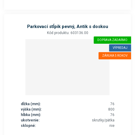
Parkovací stĺpik pevný, Antik s doskou
Kód produktu: 603136.00
DOPRAVA ZADARMO
VÝPREDAJ
ZÁRUKA 5 ROKOV
dĺžka (mm):
76
výška (mm):
800
hĺbka (mm):
76
ukotvenie:
skrutky/pätka
sklopné:
nie