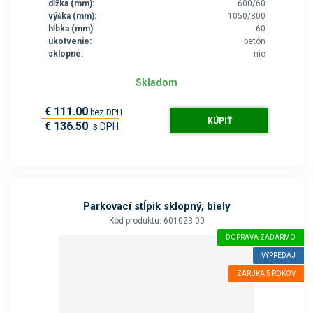
dĺžka (mm):
600/60
výška (mm):
1050/800
hĺbka (mm):
60
ukotvenie:
betón
sklopné:
nie
Skladom
€ 111.00
bez DPH
KÚPIŤ
€ 136.50
s DPH
Parkovací stĺpik sklopný, biely
Kód produktu: 601023.00
DOPRAVA ZADARMO
VÝPREDAJ
ZÁRUKA 5 ROKOV