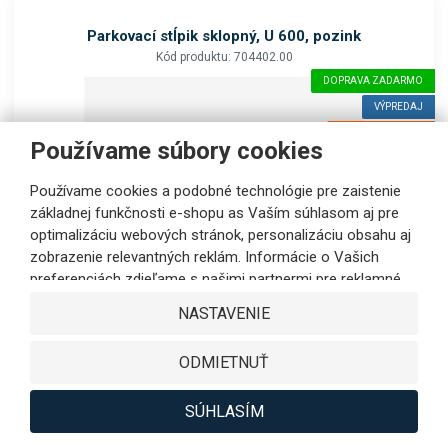
Parkovací stĺpik sklopný, U 600, pozink
Kód produktu: 704402.00
DOPRAVA ZADARMO
VÝPREDAJ
ZÁRUKA 5 ROKOV
Používame súbory cookies
Používame cookies a podobné technológie pre zaistenie
základnej funkčnosti e-shopu as Vaším súhlasom aj pre
optimalizáciu webových stránok, personalizáciu obsahu aj
zobrazenie relevantných reklám. Informácie o Vašich
preferenciách zdieľame s našimi partnermi pre reklamné,
dĺžka (mm):
600
sociálne siete aj podrobné analýzy iba s Vaším súhlasom.
výška (mm):
510
NASTAVENIE
Partneri môžu tieto údaje v rámci personalizácie reklamy
hĺbka (mm):
300
skombinovať s ďalšími dátami, ktoré ste im poskytli pri
ukotvenie:
skrutky
ODMIETNUŤ
sklopné:
áno
využívaní ich služieb. Kliknutím na tlačidlo SÚHLASÍM
vyjadríte Váš súhlas s ukladaním cookies na výkonové,
2 - 3 týždne
funkčné a marketingové účely as odovzdávaním údajov o
SÚHLASÍM
správaní na webe v rámci zacielenia reklamy na sociálnych
€ 200.20