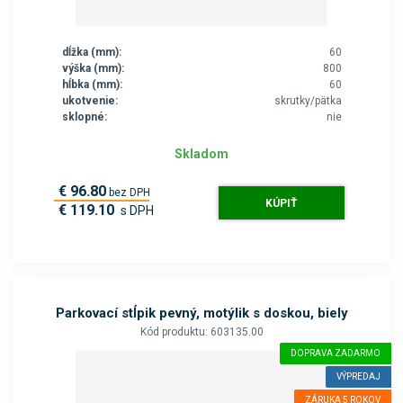
dĺžka (mm):
60
výška (mm):
800
hĺbka (mm):
60
ukotvenie:
skrutky/pätka
sklopné:
nie
Skladom
€ 96.80
bez DPH
KÚPIŤ
€ 119.10
s DPH
Parkovací stĺpik pevný, motýlik s doskou, biely
Kód produktu: 603135.00
DOPRAVA ZADARMO
VÝPREDAJ
ZÁRUKA 5 ROKOV