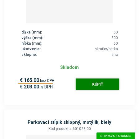
dĺžka (mm):
60
výška (mm):
800
hĺbka (mm):
60
ukotvenie:
skrutky/pätka
sklopné:
áno
Skladom
€ 165.00
bez DPH
KÚPIŤ
€ 203.00
s DPH
Parkovací stĺpik sklopný, motýlik, biely
Kód produktu: 601028.00
DOPRAVA ZADARMO