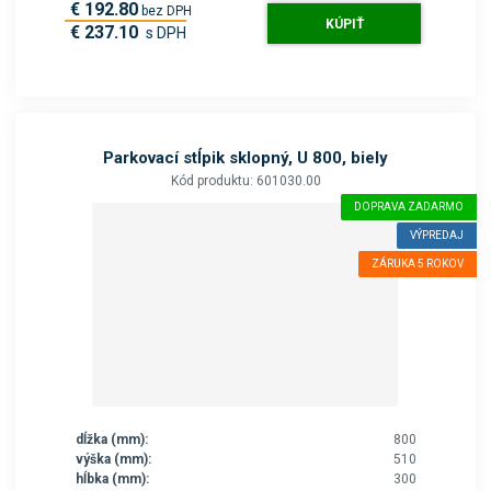
€ 192.80
bez DPH
KÚPIŤ
€ 237.10
s DPH
Parkovací stĺpik sklopný, U 800, biely
Kód produktu: 601030.00
DOPRAVA ZADARMO
VÝPREDAJ
ZÁRUKA 5 ROKOV
dĺžka (mm):
800
výška (mm):
510
hĺbka (mm):
300