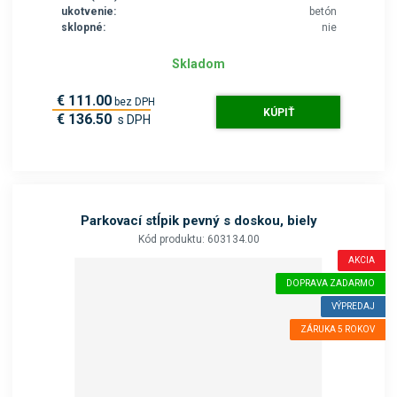
ukotvenie:
betón
sklopné:
nie
Skladom
€ 111.00
bez DPH
KÚPIŤ
€ 136.50
s DPH
Parkovací stĺpik pevný s doskou, biely
Kód produktu: 603134.00
AKCIA
DOPRAVA ZADARMO
VÝPREDAJ
ZÁRUKA 5 ROKOV