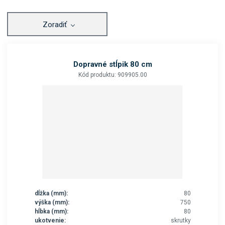
Zoradiť
Dopravné stĺpik 80 cm
Kód produktu: 909905.00
dĺžka (mm):
80
výška (mm):
750
hĺbka (mm):
80
ukotvenie:
skrutky