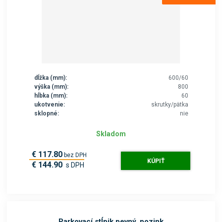
dĺžka (mm):
600/60
výška (mm):
800
hĺbka (mm):
60
ukotvenie:
skrutky/pätka
sklopné:
nie
Skladom
€ 117.80
bez DPH
KÚPIŤ
€ 144.90
s DPH
Parkovací stĺpik pevný, pozink