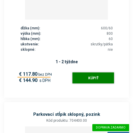
dĺžka (mm):
600/60
výška (mm):
800
hĺbka (mm):
60
ukotvenie:
skrutky/pätka
sklopné:
nie
1 - 2 týždne
€ 117.80
bez DPH
KÚPIŤ
€ 144.90
s DPH
Parkovací stĺpik sklopný, pozink
Kód produktu: 704400.00
DOPRAVA ZADARMO