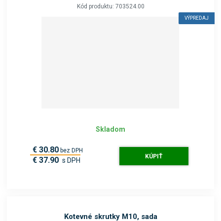
Kód produktu: 703524.00
VÝPREDAJ
Skladom
€ 30.80
bez DPH
KÚPIŤ
€ 37.90
s DPH
Kotevné skrutky M10, sada