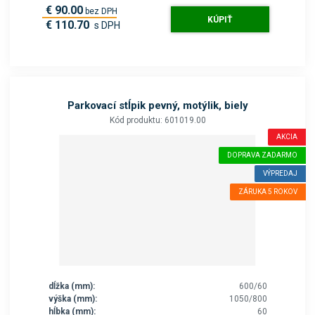
€ 90.00
bez DPH
KÚPIŤ
€ 110.70
s DPH
Parkovací stĺpik pevný, motýlik, biely
Kód produktu: 601019.00
AKCIA
DOPRAVA ZADARMO
VÝPREDAJ
ZÁRUKA 5 ROKOV
dĺžka (mm):
600/60
výška (mm):
1050/800
hĺbka (mm):
60