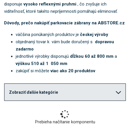
b
disponuje
vysoko reflexnými pruhmi
, čo zvyšuje ich
o
viditeľnosť, ktoré takéto nepríjemnosti pomáhajú eliminovať.
k
a
Dôvody, prečo nakúpiť parkovacie zábrany na ABSTORE.cz
t
väčšina ponúkaných produktov je
českej výroby
e
g
objednaný tovar k vám bude doručený s
dopravou
ó
zadarmo
r
jednotlivé výrobky disponujú
dĺžkou 60 až 800 mm
a
i
výškou 510 až 1 050 mm
u
zakúpiť si môžete
viac ako 20 produktov
.
Zobraziť ďalšie kategórie
Prebieha načítanie komponentu