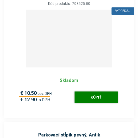
Kód produktu: 703525.00
VÝPREDAJ
Skladom
€ 10.50
bez DPH
KÚPIŤ
€ 12.90
s DPH
Parkovací stĺpik pevný, Antik