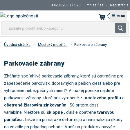
+420 325 611 570
Prihlásiť sa
Registrácia
☰
Z
V
a
y
d
h
a
Úvodná stránka
Mestský mobiliár
Parkovacie zábrany
ľ
j
t
a
Parkovacie zábrany
e
d
p
á
r
Zháňate spoľahlivé parkovacie zábrany, ktoré sú optimálne pre
v
o
zabezpečenie parkovísk, dopravných a peších ciest alebo pre
a
d
vyhradenie nebezpečných miest? V našej ponuke nájdete
n
u
parkovacie zábrany, ktoré boli vyrobené z
oceľového profilu
a
i
k
ošetrené žiarovým zinkovaním
. Sú pritom dosť
e
t
variabilné. Niektoré sú
sklopné
, ďalšie opatrené
tvarovou
a
pamäťou
, takže sa pri náraze deformujú a minimalizujú škody
l
na vozidle pri prípadnej nehode. Väčšina produktov navyše
e