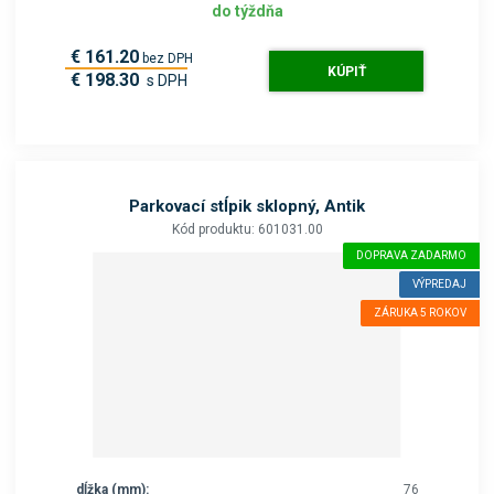
do týždňa
€ 161.20
bez DPH
KÚPIŤ
€ 198.30
s DPH
Parkovací stĺpik sklopný, Antik
Kód produktu: 601031.00
DOPRAVA ZADARMO
VÝPREDAJ
ZÁRUKA 5 ROKOV
dĺžka (mm):
76