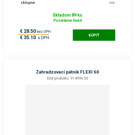
sklopné:
nie
Skladom 89 ks
Posielame hneď
€ 28.50
bez DPH
KÚPIŤ
€ 35.10
s DPH
Zahradzovací pätník FLEXI 60
Kód produktu: 914996.00