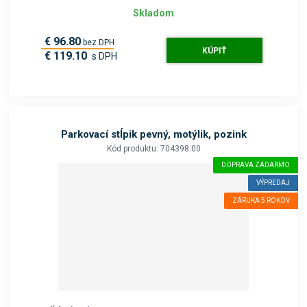
Skladom
€ 96.80
bez DPH
KÚPIŤ
€ 119.10
s DPH
Parkovací stĺpik pevný, motýlik, pozink
Kód produktu: 704398.00
DOPRAVA ZADARMO
VÝPREDAJ
ZÁRUKA 5 ROKOV