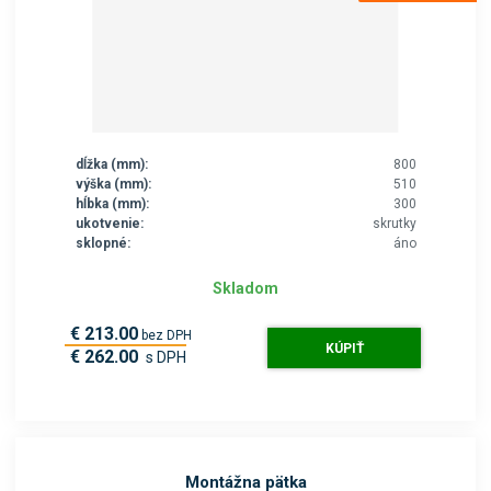
dĺžka (mm):
800
výška (mm):
510
hĺbka (mm):
300
ukotvenie:
skrutky
sklopné:
áno
Skladom
€ 213.00
bez DPH
KÚPIŤ
€ 262.00
s DPH
Montážna pätka