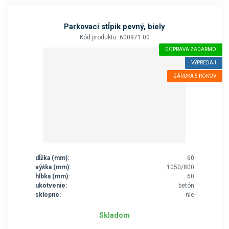
Parkovací stĺpik pevný, biely
Kód produktu: 600971.00
DOPRAVA ZADARMO
VÝPREDAJ
ZÁRUKA 5 ROKOV
dĺžka (mm):
60
výška (mm):
1050/800
hĺbka (mm):
60
ukotvenie:
betón
sklopné:
nie
Skladom