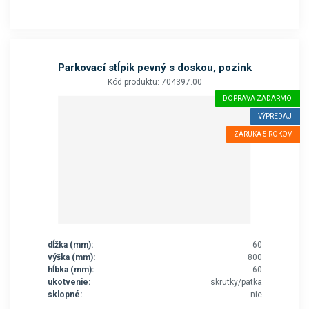
Parkovací stĺpik pevný s doskou, pozink
Kód produktu: 704397.00
DOPRAVA ZADARMO
VÝPREDAJ
ZÁRUKA 5 ROKOV
dĺžka (mm):
60
výška (mm):
800
hĺbka (mm):
60
ukotvenie:
skrutky/pätka
sklopné:
nie