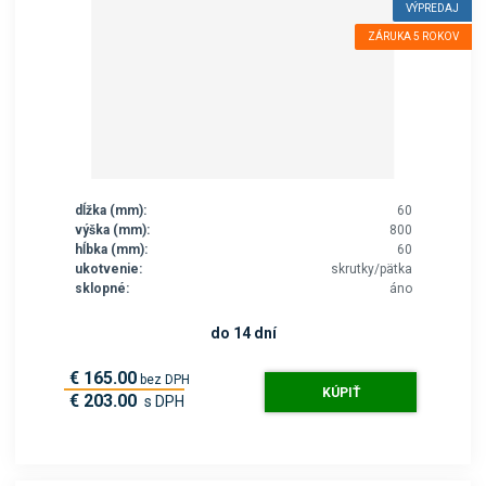
VÝPREDAJ
ZÁRUKA 5 ROKOV
dĺžka (mm):
60
výška (mm):
800
hĺbka (mm):
60
ukotvenie:
skrutky/pätka
sklopné:
áno
do 14 dní
€ 165.00
bez DPH
KÚPIŤ
€ 203.00
s DPH