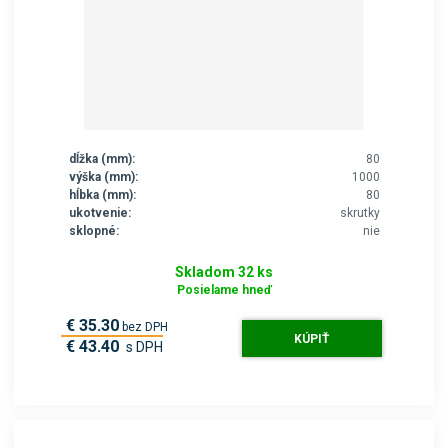
dĺžka (mm):
80
výška (mm):
1000
hĺbka (mm):
80
ukotvenie:
skrutky
sklopné:
nie
Skladom 32 ks
Posielame hneď
€ 35.30
bez DPH
KÚPIŤ
€ 43.40
s DPH