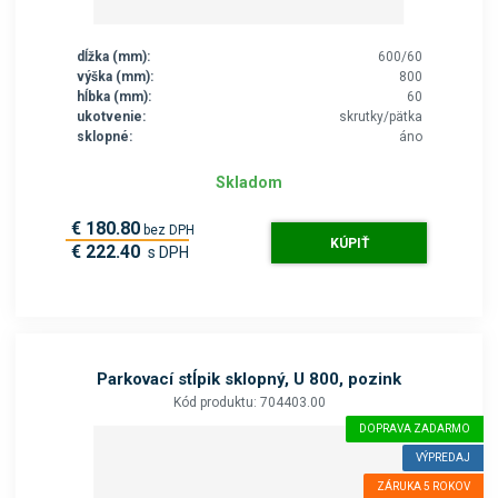
dĺžka (mm):
600/60
výška (mm):
800
hĺbka (mm):
60
ukotvenie:
skrutky/pätka
sklopné:
áno
Skladom
€ 180.80
bez DPH
KÚPIŤ
€ 222.40
s DPH
Parkovací stĺpik sklopný, U 800, pozink
Kód produktu: 704403.00
DOPRAVA ZADARMO
VÝPREDAJ
ZÁRUKA 5 ROKOV