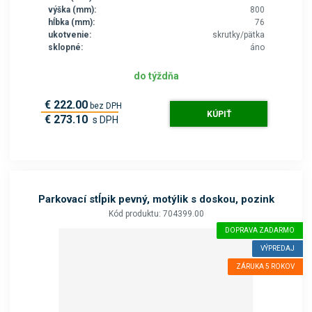
výška (mm):
800
hĺbka (mm):
76
ukotvenie:
skrutky/pätka
sklopné:
áno
do týždňa
€ 222.00
bez DPH
KÚPIŤ
€ 273.10
s DPH
Parkovací stĺpik pevný, motýlik s doskou, pozink
Kód produktu: 704399.00
DOPRAVA ZADARMO
VÝPREDAJ
ZÁRUKA 5 ROKOV