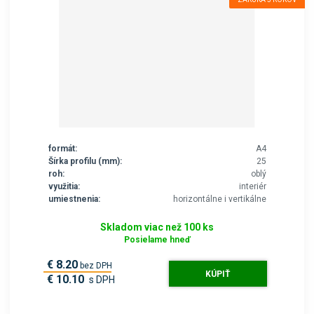
formát:
A4
Šírka profilu (mm):
25
roh:
oblý
využitia:
interiér
umiestnenia:
horizontálne i vertikálne
Skladom viac než 100 ks
Posielame hneď
€ 8.20
bez DPH
KÚPIŤ
€ 10.10
s DPH