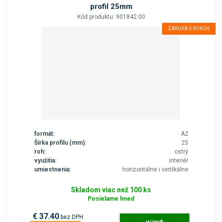
profil 25mm
Kód produktu: 901842.00
ZÁRUKA 5 ROKOV
formát:
A2
Šírka profilu (mm):
25
roh:
ostrý
využitia:
interiér
umiestnenia:
horizontálne i vertikálne
Skladom viac než 100 ks
Posielame hneď
€ 37.40
bez DPH