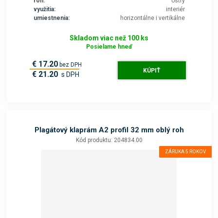
roh:
ostrý
využitia:
interiér
umiestnenia:
horizontálne i vertikálne
Skladom viac než 100 ks
Posielame hneď
€ 17.20
bez DPH
KÚPIŤ
€ 21.20
s DPH
Plagátový klaprám A2 profil 32 mm oblý roh
Kód produktu: 204834.00
ZÁRUKA 5 ROKOV