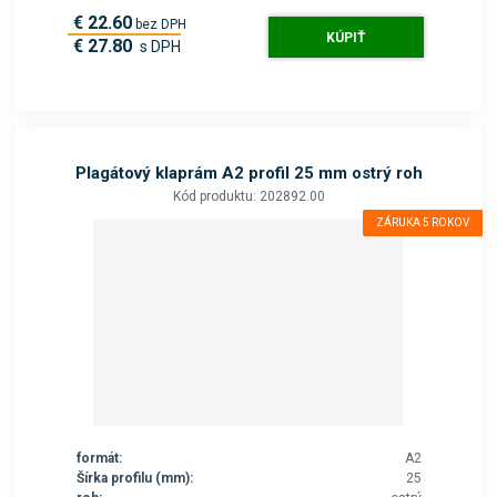
€ 22.60
bez DPH
KÚPIŤ
€ 27.80
s DPH
Plagátový klaprám A2 profil 25 mm ostrý roh
Kód produktu: 202892.00
ZÁRUKA 5 ROKOV
formát:
A2
Šírka profilu (mm):
25