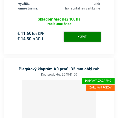
využitia:
interiér
umiestnenia:
horizontálne i vertikálne
Skladom viac než 100 ks
Posielame hneď
€ 11.60
bez DPH
KÚPIŤ
€ 14.30
s DPH
Plagátový klaprám A0 profil 32 mm oblý roh
Kód produktu: 204841.00
DOPRAVA ZADARMO
ZÁRUKA 5 ROKOV