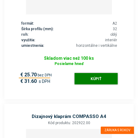
formát:
A2
Šírka profilu (mm):
32
roh:
oblý
využitia:
interiér
umiestnenia:
horizontálne i vertikálne
Skladom viac než 100 ks
Posielame hneď
€ 25.70
bez DPH
KÚPIŤ
€ 31.60
s DPH
Dizajnový klaprám COMPASSO A4
Kód produktu: 202922.00
ZÁRUKA 5 ROKOV