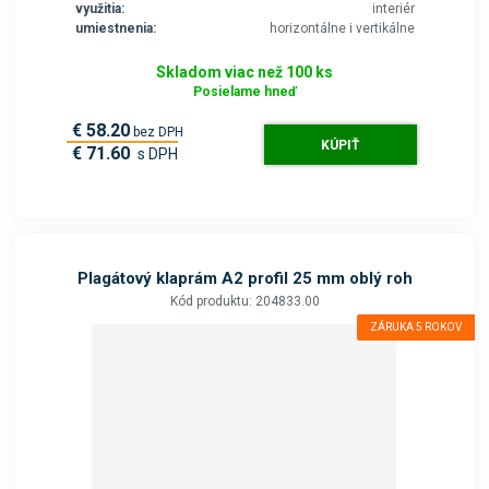
využitia:
interiér
umiestnenia:
horizontálne i vertikálne
Skladom viac než 100 ks
Posielame hneď
€ 58.20
bez DPH
KÚPIŤ
€ 71.60
s DPH
Plagátový klaprám A2 profil 25 mm oblý roh
Kód produktu: 204833.00
ZÁRUKA 5 ROKOV