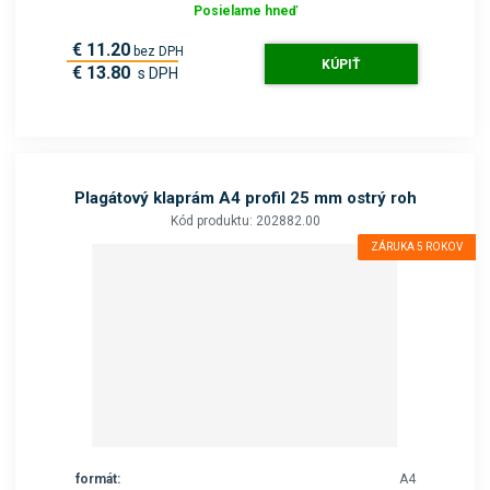
Posielame hneď
€ 11.20
bez DPH
KÚPIŤ
€ 13.80
s DPH
Plagátový klaprám A4 profil 25 mm ostrý roh
Kód produktu: 202882.00
ZÁRUKA 5 ROKOV
formát:
A4