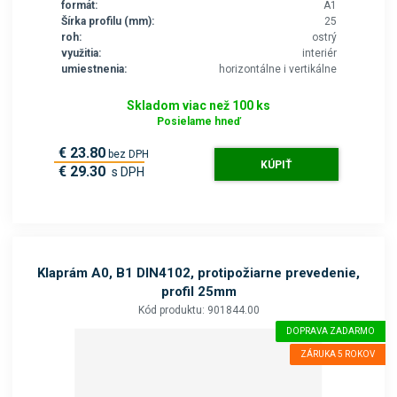
formát:
A1
Šírka profilu (mm):
25
roh:
ostrý
využitia:
interiér
umiestnenia:
horizontálne i vertikálne
Skladom viac než 100 ks
Posielame hneď
€ 23.80
bez DPH
KÚPIŤ
€ 29.30
s DPH
Klaprám A0, B1 DIN4102, protipožiarne prevedenie,
profil 25mm
Kód produktu: 901844.00
DOPRAVA ZADARMO
ZÁRUKA 5 ROKOV