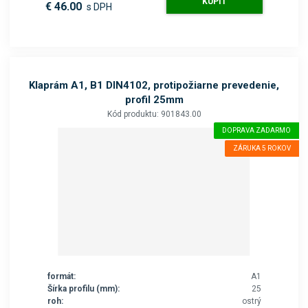
KÚPIŤ
€ 46.00
s DPH
Klaprám A1, B1 DIN4102, protipožiarne prevedenie,
profil 25mm
Kód produktu: 901843.00
DOPRAVA ZADARMO
ZÁRUKA 5 ROKOV
formát:
A1
Šírka profilu (mm):
25
roh:
ostrý