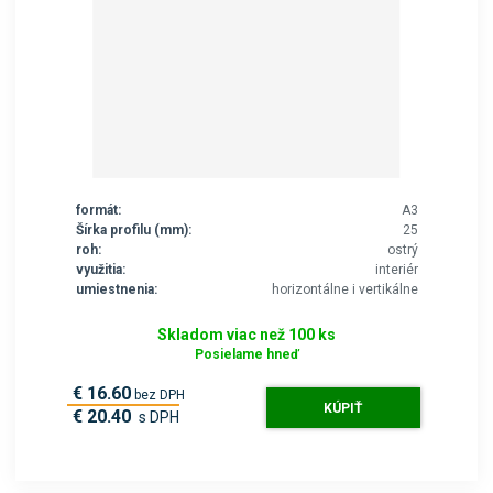
formát:
A3
Šírka profilu (mm):
25
roh:
ostrý
využitia:
interiér
umiestnenia:
horizontálne i vertikálne
Skladom viac než 100 ks
Posielame hneď
€ 16.60
bez DPH
KÚPIŤ
€ 20.40
s DPH