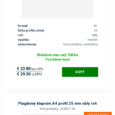
formát:
A1
Šírka profilu (mm):
25
roh:
oblý
využitia:
interiér
umiestnenia:
horizontálne i vertikálne
Skladom viac než 100 ks
Posielame hneď
€ 23.80
bez DPH
KÚPIŤ
€ 29.30
s DPH
Plagátový klaprám A4 profil 25 mm oblý roh
Kód produktu: 204827.00
ZÁRUKA 5 ROKOV