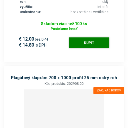
roh:
oblý
využitia:
interiér
umiestnenia:
horizontálne i vertikálne
Skladom viac než 100 ks
Posielame hneď
€ 12.00
bez DPH
KÚPIŤ
€ 14.80
s DPH
Plagátový klaprám 700 x 1000 profil 25 mm ostrý roh
Kód produktu: 202908.00
ZÁRUKA 5 ROKOV