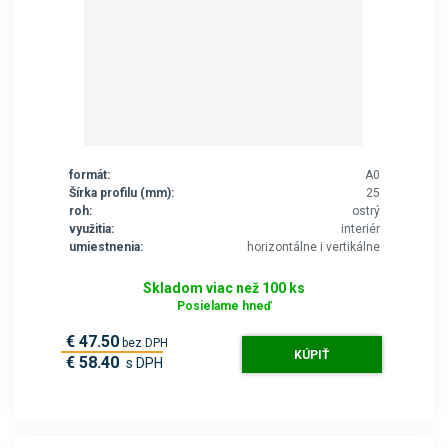
formát:
A0
Šírka profilu (mm):
25
roh:
ostrý
využitia:
interiér
umiestnenia:
horizontálne i vertikálne
Skladom viac než 100 ks
Posielame hneď
€ 47.50
bez DPH
KÚPIŤ
€ 58.40
s DPH