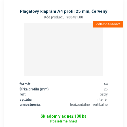
Plagátový klaprám A4 profil 25 mm, červený
Kód produktu: 900481.00
ZÁRUKA 5 ROKOV
formát:
A4
Šírka profilu (mm):
25
roh:
ostrý
využitia:
interiér
umiestnenia:
horizontálne i vertikálne
Skladom viac než 100 ks
Posielame hneď