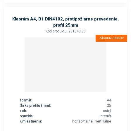
Klaprám A4, B1 DIN4102, protipožiarne prevedenie,
profil 25mm
Kód produktu: 901840.00
ZÁRUKA 5 ROKOV
formát:
A4
Šírka profilu (mm):
25
roh:
ostrý
využitia:
interiér
umiestnenia:
horizontálne i vertikálne