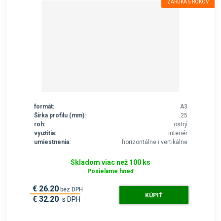
ZÁRUKA 5 ROKOV
formát:
A3
Šírka profilu (mm):
25
roh:
ostrý
využitia:
interiér
umiestnenia:
horizontálne i vertikálne
Skladom viac než 100 ks
Posielame hneď
€ 26.20
bez DPH
KÚPIŤ
€ 32.20
s DPH