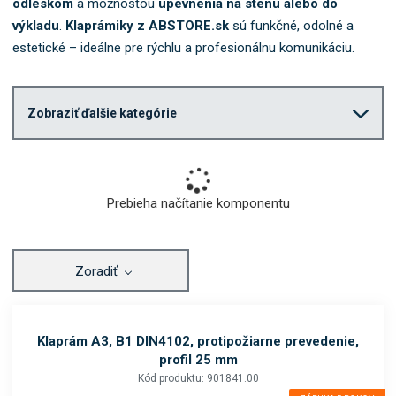
odleskom
a možnosťou
upevnenia na stenu alebo do
b
výkladu
.
Klaprámiky z ABSTORE.sk
sú funkčné, odolné a
o
estetické – ideálne pre rýchlu a profesionálnu komunikáciu.
k
a
t
e
Zobraziť ďalšie kategórie
g
ó
r
i
Prebieha načítanie komponentu
u
.
Zoradiť
Klaprám A3, B1 DIN4102, protipožiarne prevedenie,
profil 25 mm
Kód produktu: 901841.00