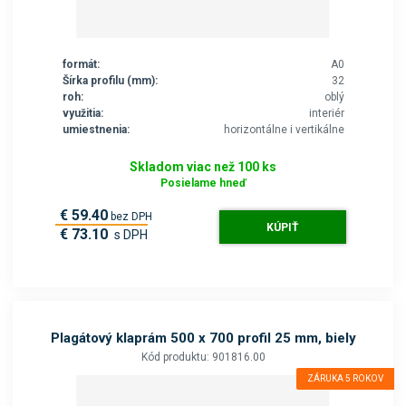
formát:
A0
Šírka profilu (mm):
32
roh:
oblý
využitia:
interiér
umiestnenia:
horizontálne i vertikálne
Skladom viac než 100 ks
Posielame hneď
€ 59.40
bez DPH
KÚPIŤ
€ 73.10
s DPH
Plagátový klaprám 500 x 700 profil 25 mm, biely
Kód produktu: 901816.00
ZÁRUKA 5 ROKOV