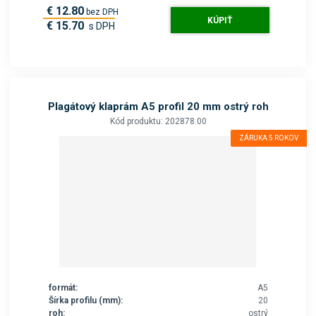
€ 12.80
bez DPH
KÚPIŤ
€ 15.70
s DPH
Plagátový klaprám A5 profil 20 mm ostrý roh
Kód produktu: 202878.00
ZÁRUKA 5 ROKOV
formát:
A5
Šírka profilu (mm):
20
roh:
ostrý