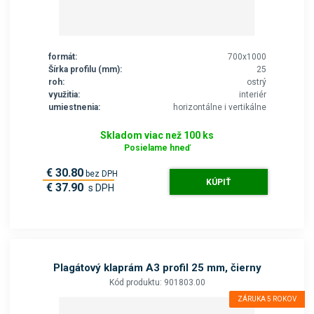
formát:
700x1000
Šírka profilu (mm):
25
roh:
ostrý
využitia:
interiér
umiestnenia:
horizontálne i vertikálne
Skladom viac než 100 ks
Posielame hneď
€ 30.80
bez DPH
KÚPIŤ
€ 37.90
s DPH
Plagátový klaprám A3 profil 25 mm, čierny
Kód produktu: 901803.00
ZÁRUKA 5 ROKOV