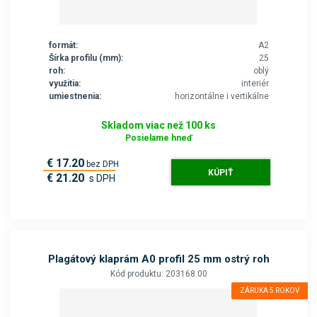
formát:
A2
Šírka profilu (mm):
25
roh:
oblý
využitia:
interiér
umiestnenia:
horizontálne i vertikálne
Skladom viac než 100 ks
Posielame hneď
€ 17.20
bez DPH
KÚPIŤ
€ 21.20
s DPH
Plagátový klaprám A0 profil 25 mm ostrý roh
Kód produktu: 203168.00
ZÁRUKA 5 ROKOV