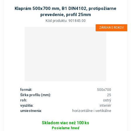
Klaprám 500x700 mm, B1 DIN4102, protipožiarne
prevedenie, profil 25mm
Kód produktu: 901845.00
ZÁRUKA 5 ROKOV
formát:
500x700
Šírka profilu (mm):
25
roh:
ostrý
využitia:
interiér
umiestnenia:
horizontálne i vertikálne
Skladom viac než 100 ks
Posielame hneď