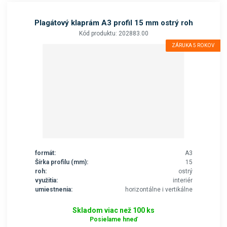
Plagátový klaprám A3 profil 15 mm ostrý roh
Kód produktu: 202883.00
ZÁRUKA 5 ROKOV
formát:
A3
Šírka profilu (mm):
15
roh:
ostrý
využitia:
interiér
umiestnenia:
horizontálne i vertikálne
Skladom viac než 100 ks
Posielame hneď