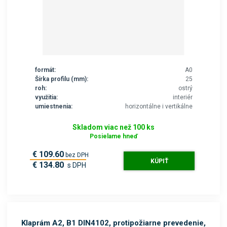
formát:
A0
Šírka profilu (mm):
25
roh:
ostrý
využitia:
interiér
umiestnenia:
horizontálne i vertikálne
Skladom viac než 100 ks
Posielame hneď
€ 109.60
bez DPH
KÚPIŤ
€ 134.80
s DPH
Klaprám A2, B1 DIN4102, protipožiarne prevedenie,