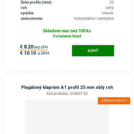
Šírka profilu (mm):
25
roh:
ostrý
využitia:
interiér
umiestnenia:
horizontálne i vertikálne
Skladom viac než 100 ks
Posielame hneď
€ 8.20
bez DPH
KÚPIŤ
€ 10.10
s DPH
Plagátový klaprám A1 profil 25 mm oblý roh
Kód produktu: 204837.00
ZÁRUKA 5 ROKOV