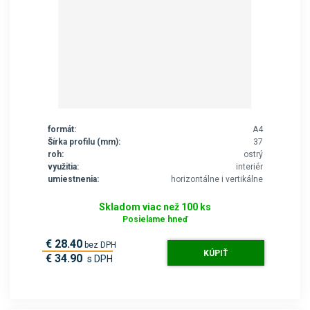
formát:
A4
Šírka profilu (mm):
37
roh:
ostrý
využitia:
interiér
umiestnenia:
horizontálne i vertikálne
Skladom viac než 100 ks
Posielame hneď
€ 28.40
bez DPH
KÚPIŤ
€ 34.90
s DPH