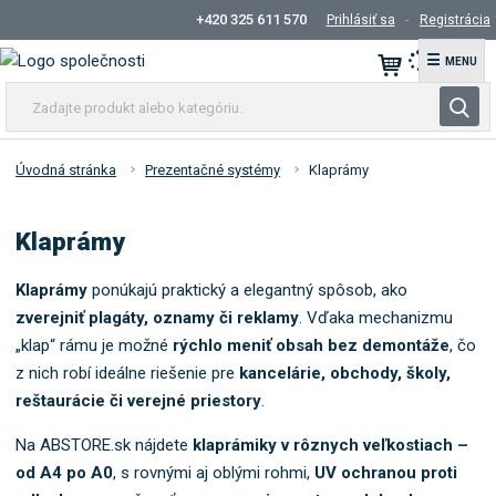
+420 325 611 570
Prihlásiť sa
Registrácia
☰
Z
V
a
y
d
h
a
Úvodná stránka
Prezentačné systémy
Klaprámy
ľ
j
t
a
Klaprámy
e
d
p
á
r
Klaprámy
ponúkajú praktický a elegantný spôsob, ako
v
o
zverejniť plagáty, oznamy či reklamy
. Vďaka mechanizmu
a
d
„klap“ rámu je možné
rýchlo meniť obsah bez demontáže
, čo
n
u
z nich robí ideálne riešenie pre
kancelárie, obchody, školy,
i
k
reštaurácie či verejné priestory
.
e
t
a
Na ABSTORE.sk nájdete
klaprámiky v rôznych veľkostiach –
l
od A4 po A0
, s rovnými aj oblými rohmi,
UV ochranou proti
e