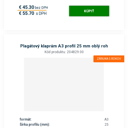
€ 45.30
bez DPH
KÚPIŤ
€ 55.70
s DPH
Plagátový klaprám A3 profil 25 mm oblý roh
Kód produktu: 204829.00
ZÁRUKA 5 ROKOV
formát:
A3
Šírka profilu (mm):
25