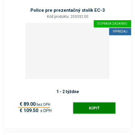
Police pre prezentačný stolík EC-3
Kód produktu: 203332.00
DOPRAVA ZADARMO
VÝPREDAJ
1 - 2 týždne
€ 89.00
bez DPH
KÚPIŤ
€ 109.50
s DPH