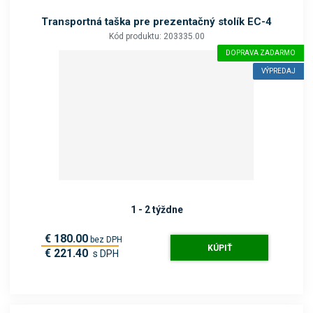
Transportná taška pre prezentačný stolík EC-4
Kód produktu: 203335.00
DOPRAVA ZADARMO
VÝPREDAJ
1 - 2 týždne
€ 180.00
bez DPH
KÚPIŤ
€ 221.40
s DPH