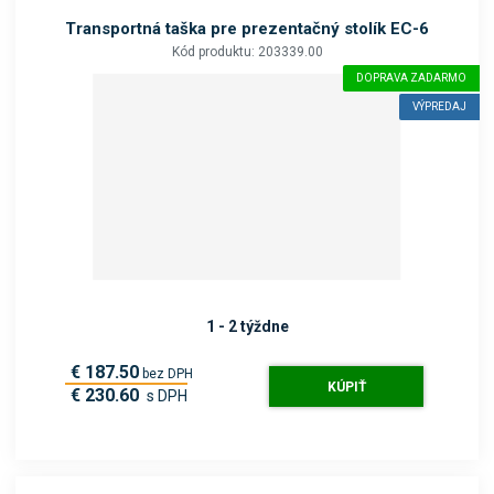
Transportná taška pre prezentačný stolík EC-6
Kód produktu: 203339.00
DOPRAVA ZADARMO
VÝPREDAJ
1 - 2 týždne
€ 187.50
bez DPH
KÚPIŤ
€ 230.60
s DPH