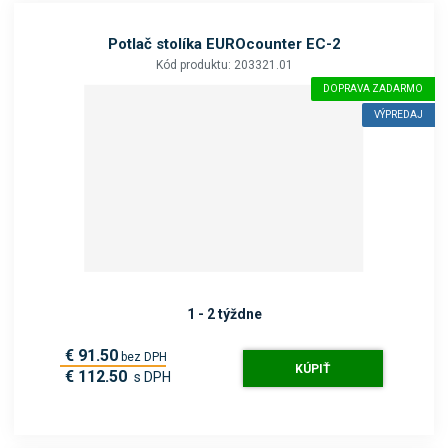
Potlač stolíka EUROcounter EC-2
Kód produktu: 203321.01
DOPRAVA ZADARMO
VÝPREDAJ
1 - 2 týždne
€ 91.50
bez DPH
KÚPIŤ
€ 112.50
s DPH