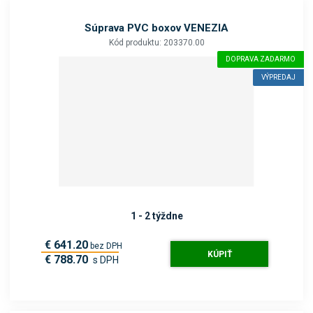
Súprava PVC boxov VENEZIA
Kód produktu: 203370.00
DOPRAVA ZADARMO
VÝPREDAJ
1 - 2 týždne
€ 641.20
bez DPH
KÚPIŤ
€ 788.70
s DPH