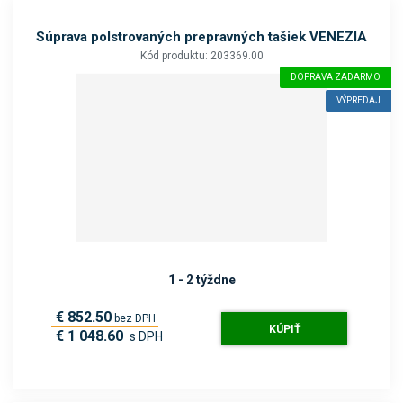
Súprava polstrovaných prepravných tašiek VENEZIA
Kód produktu: 203369.00
DOPRAVA ZADARMO
VÝPREDAJ
1 - 2 týždne
€ 852.50
bez DPH
KÚPIŤ
€ 1 048.60
s DPH