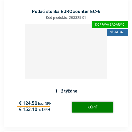
Potlač stolíka EUROcounter EC-6
Kód produktu: 203325.01
DOPRAVA ZADARMO
VÝPREDAJ
1 - 2 týždne
€ 124.50
bez DPH
KÚPIŤ
€ 153.10
s DPH