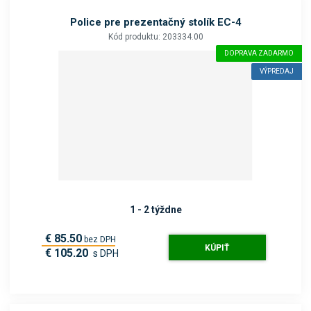
Police pre prezentačný stolík EC-4
Kód produktu: 203334.00
DOPRAVA ZADARMO
VÝPREDAJ
1 - 2 týždne
€ 85.50
bez DPH
KÚPIŤ
€ 105.20
s DPH