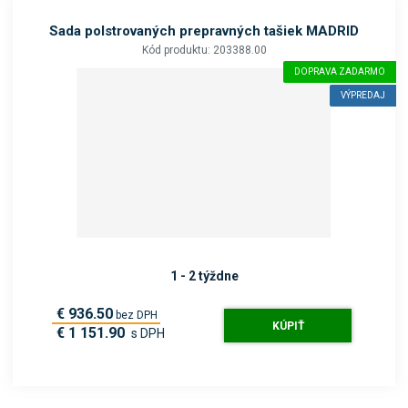
Sada polstrovaných prepravných tašiek MADRID
Kód produktu: 203388.00
DOPRAVA ZADARMO
VÝPREDAJ
1 - 2 týždne
€ 936.50
bez DPH
KÚPIŤ
€ 1 151.90
s DPH