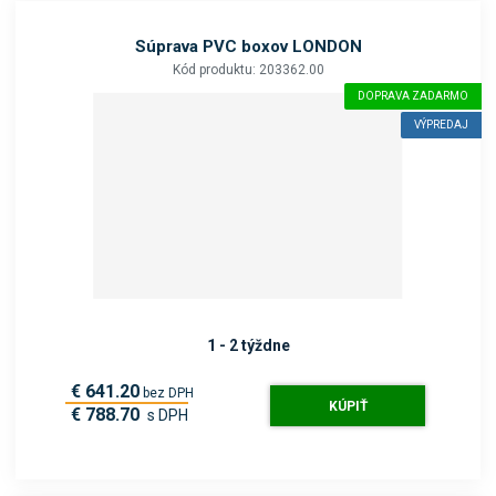
Súprava PVC boxov LONDON
Kód produktu: 203362.00
DOPRAVA ZADARMO
VÝPREDAJ
1 - 2 týždne
€ 641.20
bez DPH
KÚPIŤ
€ 788.70
s DPH