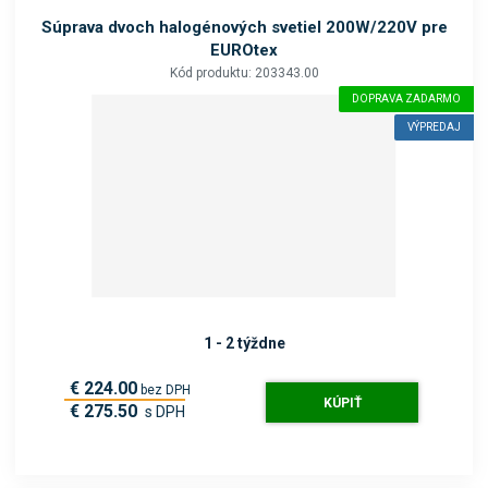
Súprava dvoch halogénových svetiel 200W/220V pre
EUROtex
Kód produktu: 203343.00
DOPRAVA ZADARMO
VÝPREDAJ
1 - 2 týždne
€ 224.00
bez DPH
KÚPIŤ
€ 275.50
s DPH