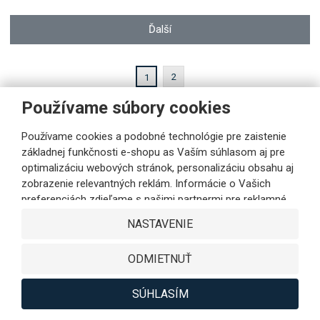
Ďalší
2
1
Používame súbory cookies
Používame cookies a podobné technológie pre zaistenie
základnej funkčnosti e-shopu as Vaším súhlasom aj pre
Novinky na e-mail
optimalizáciu webových stránok, personalizáciu obsahu aj
zobrazenie relevantných reklám. Informácie o Vašich
Zvoľte prosím odbor:
preferenciách zdieľame s našimi partnermi pre reklamné,
Škola
Zdravotníctvo
sociálne siete aj podrobné analýzy iba s Vaším súhlasom.
NASTAVENIE
Obec
Súkromná osoba
Partneri môžu tieto údaje v rámci personalizácie reklamy
skombinovať s ďalšími dátami, ktoré ste im poskytli pri
Firma
ODMIETNUŤ
využívaní ich služieb. Kliknutím na tlačidlo SÚHLASÍM
vyjadríte Váš súhlas s ukladaním cookies na výkonové,
funkčné a marketingové účely as odovzdávaním údajov o
SÚHLASÍM
správaní na webe v rámci zacielenia reklamy na sociálnych
Prihlásiť sa