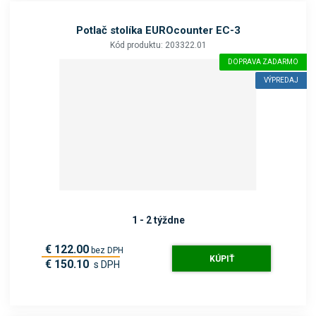
Potlač stolíka EUROcounter EC-3
Kód produktu: 203322.01
DOPRAVA ZADARMO
VÝPREDAJ
1 - 2 týždne
€ 122.00
bez DPH
KÚPIŤ
€ 150.10
s DPH