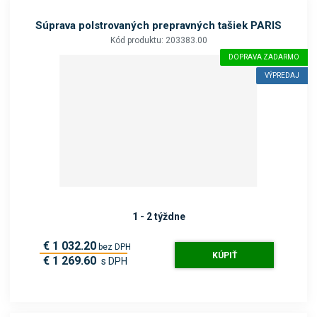
Súprava polstrovaných prepravných tašiek PARIS
Kód produktu: 203383.00
DOPRAVA ZADARMO
VÝPREDAJ
1 - 2 týždne
€ 1 032.20
bez DPH
KÚPIŤ
€ 1 269.60
s DPH