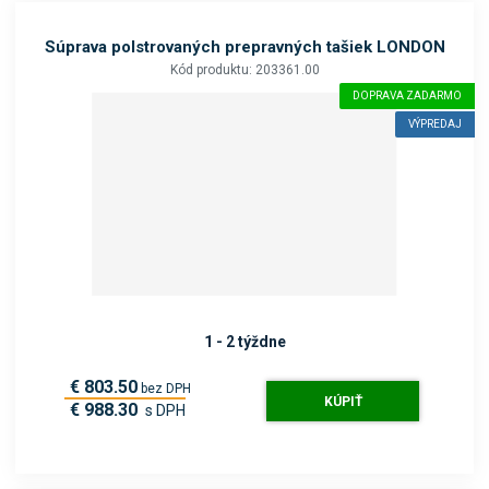
Súprava polstrovaných prepravných tašiek LONDON
Kód produktu: 203361.00
DOPRAVA ZADARMO
VÝPREDAJ
1 - 2 týždne
€ 803.50
bez DPH
KÚPIŤ
€ 988.30
s DPH