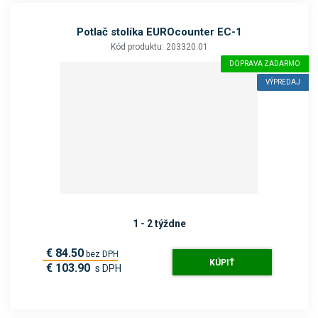
Potlač stolíka EUROcounter EC-1
Kód produktu: 203320.01
DOPRAVA ZADARMO
VÝPREDAJ
1 - 2 týždne
€ 84.50
bez DPH
KÚPIŤ
€ 103.90
s DPH