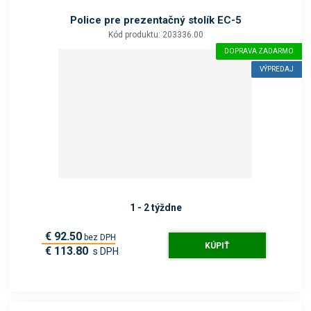
Police pre prezentačný stolík EC-5
Kód produktu: 203336.00
DOPRAVA ZADARMO
VÝPREDAJ
1 - 2 týždne
€ 92.50
bez DPH
KÚPIŤ
€ 113.80
s DPH