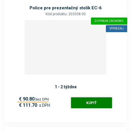
Police pre prezentačný stolík EC-6
Kód produktu: 203338.00
DOPRAVA ZADARMO
VÝPREDAJ
1 - 2 týždne
€ 90.80
bez DPH
KÚPIŤ
€ 111.70
s DPH