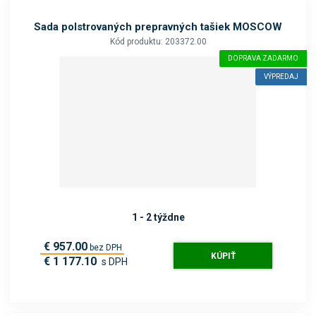
Sada polstrovaných prepravných tašiek MOSCOW
Kód produktu: 203372.00
DOPRAVA ZADARMO
VÝPREDAJ
1 - 2 týždne
€ 957.00
bez DPH
KÚPIŤ
€ 1 177.10
s DPH