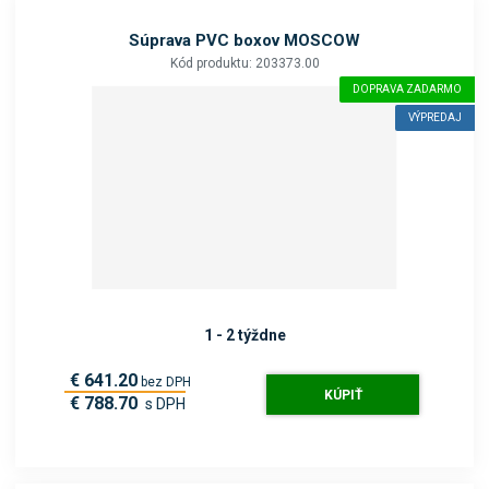
Súprava PVC boxov MOSCOW
Kód produktu: 203373.00
DOPRAVA ZADARMO
VÝPREDAJ
1 - 2 týždne
€ 641.20
bez DPH
KÚPIŤ
€ 788.70
s DPH