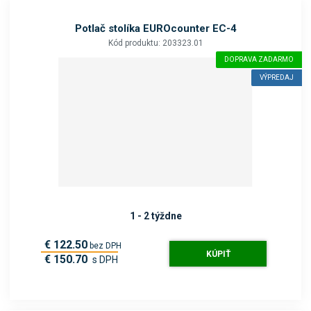
Potlač stolíka EUROcounter EC-4
Kód produktu: 203323.01
DOPRAVA ZADARMO
VÝPREDAJ
1 - 2 týždne
€ 122.50
bez DPH
KÚPIŤ
€ 150.70
s DPH