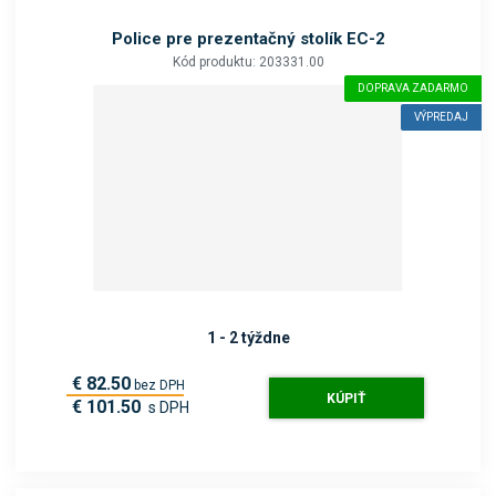
Police pre prezentačný stolík EC-2
Kód produktu: 203331.00
DOPRAVA ZADARMO
VÝPREDAJ
1 - 2 týždne
€ 82.50
bez DPH
KÚPIŤ
€ 101.50
s DPH