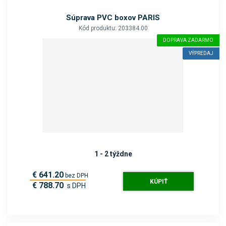
Súprava PVC boxov PARIS
Kód produktu: 203384.00
DOPRAVA ZADARMO
VÝPREDAJ
1 - 2 týždne
€ 641.20
bez DPH
KÚPIŤ
€ 788.70
s DPH