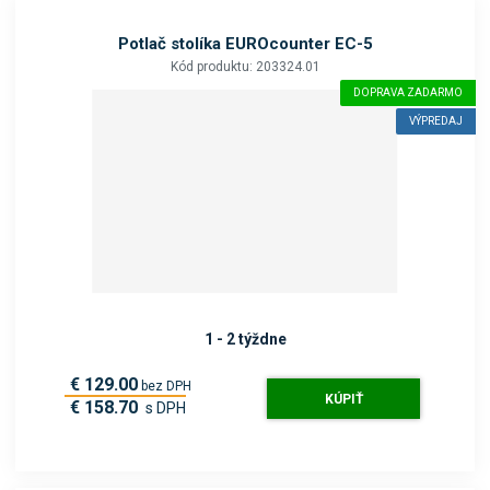
Potlač stolíka EUROcounter EC-5
Kód produktu: 203324.01
DOPRAVA ZADARMO
VÝPREDAJ
1 - 2 týždne
€ 129.00
bez DPH
KÚPIŤ
€ 158.70
s DPH