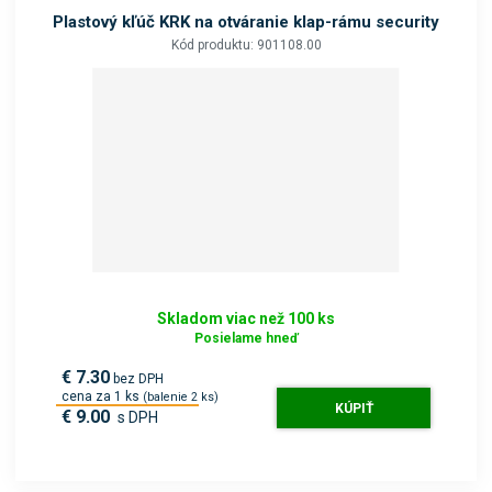
b
Plastový kľúč KRK na otváranie klap-rámu security
o
Kód produktu: 901108.00
k
a
t
e
g
ó
r
i
u
.
Skladom viac než 100 ks
Posielame hneď
€ 7.30
bez DPH
cena za 1 ks
(balenie 2 ks)
KÚPIŤ
€ 9.00
s DPH