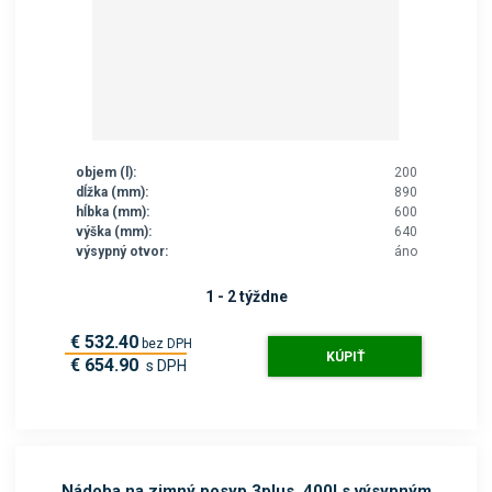
objem (l):
200
dĺžka (mm):
890
hĺbka (mm):
600
výška (mm):
640
výsypný otvor:
áno
1 - 2 týždne
€ 532.40
bez DPH
KÚPIŤ
€ 654.90
s DPH
Nádoba na zimný posyp 3plus, 400l s výsypným