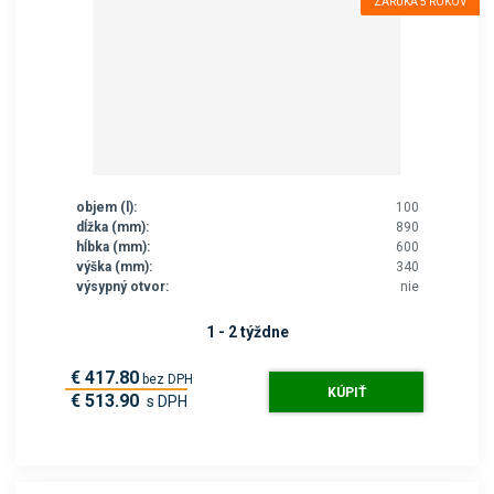
ZÁRUKA 5 ROKOV
objem (l):
100
dĺžka (mm):
890
hĺbka (mm):
600
výška (mm):
340
výsypný otvor:
nie
1 - 2 týždne
€ 417.80
bez DPH
KÚPIŤ
€ 513.90
s DPH