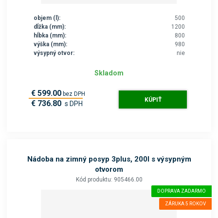
objem (l):
500
dĺžka (mm):
1200
hĺbka (mm):
800
výška (mm):
980
výsypný otvor:
nie
Skladom
€ 599.00
bez DPH
KÚPIŤ
€ 736.80
s DPH
Nádoba na zimný posyp 3plus, 200l s výsypným
otvorom
Kód produktu: 905466.00
DOPRAVA ZADARMO
ZÁRUKA 5 ROKOV