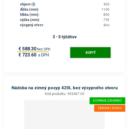
objem (l):
420
dĺžka (mm):
1100
hĺbka (mm):
800
výška (mm):
735
výsypný otvor:
áno
3 - 5 týždňov
€ 588.30
bez DPH
KÚPIŤ
€ 723.60
s DPH
Nádoba na zimný posyp 420L bez výsypného otvoru
Kód produktu: 903457.00
DOPRAVA ZADARMO
ZÁRUKA 5 ROKOV