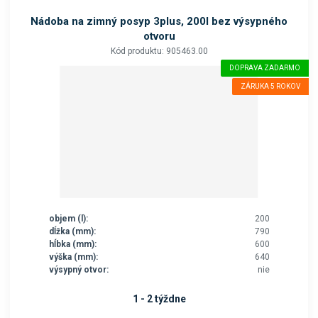
Nádoba na zimný posyp 3plus, 200l bez výsypného
otvoru
Kód produktu: 905463.00
DOPRAVA ZADARMO
ZÁRUKA 5 ROKOV
objem (l):
200
dĺžka (mm):
790
hĺbka (mm):
600
výška (mm):
640
výsypný otvor:
nie
1 - 2 týždne