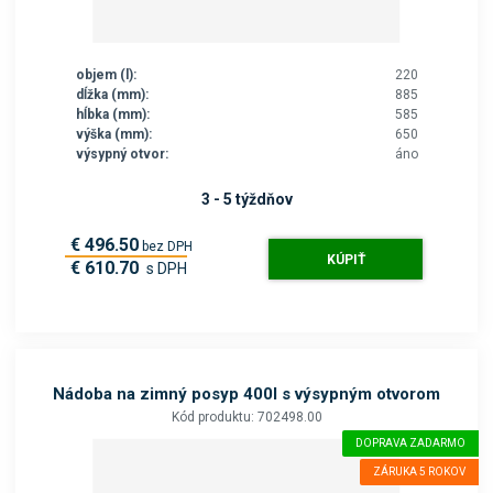
objem (l):
220
dĺžka (mm):
885
hĺbka (mm):
585
výška (mm):
650
výsypný otvor:
áno
3 - 5 týždňov
€ 496.50
bez DPH
KÚPIŤ
€ 610.70
s DPH
Nádoba na zimný posyp 400l s výsypným otvorom
Kód produktu: 702498.00
DOPRAVA ZADARMO
ZÁRUKA 5 ROKOV