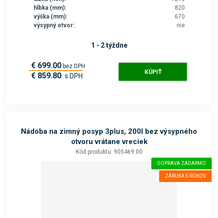
hĺbka (mm):
820
výška (mm):
670
výsypný otvor:
nie
1 - 2 týždne
€ 699.00
bez DPH
KÚPIŤ
€ 859.80
s DPH
Nádoba na zimný posyp 3plus, 200l bez výsypného
otvoru vrátane vreciek
Kód produktu: 905469.00
DOPRAVA ZADARMO
ZÁRUKA 5 ROKOV