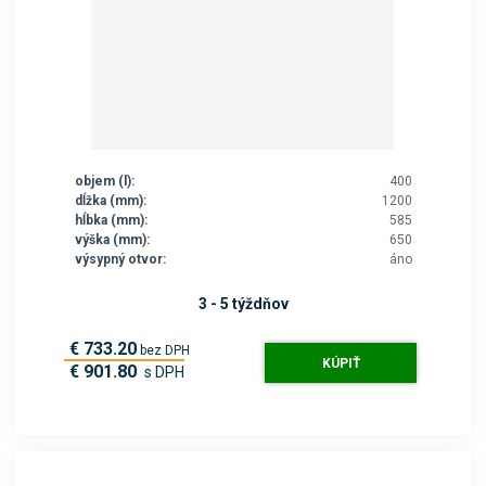
objem (l):
400
dĺžka (mm):
1200
hĺbka (mm):
585
výška (mm):
650
výsypný otvor:
áno
3 - 5 týždňov
€ 733.20
bez DPH
KÚPIŤ
€ 901.80
s DPH