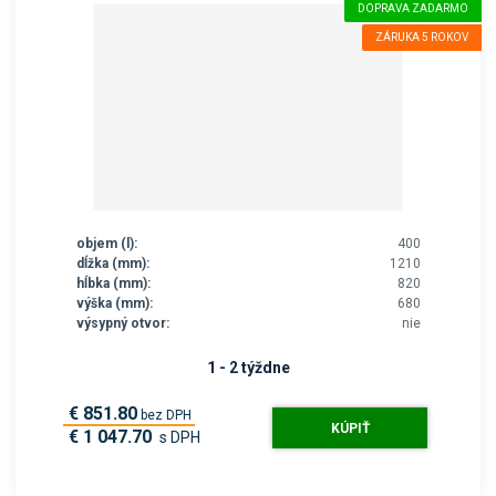
DOPRAVA ZADARMO
ZÁRUKA 5 ROKOV
objem (l):
400
dĺžka (mm):
1210
hĺbka (mm):
820
výška (mm):
680
výsypný otvor:
nie
1 - 2 týždne
€ 851.80
bez DPH
KÚPIŤ
€ 1 047.70
s DPH