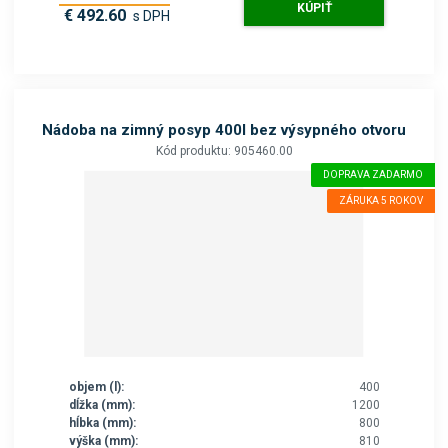
KÚPIŤ
€ 492.60
s DPH
Nádoba na zimný posyp 400l bez výsypného otvoru
Kód produktu: 905460.00
DOPRAVA ZADARMO
ZÁRUKA 5 ROKOV
objem (l):
400
dĺžka (mm):
1200
hĺbka (mm):
800
výška (mm):
810