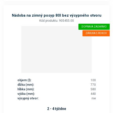
Nádoba na zimný posyp 80l bez výsypného otvoru
Kód produktu: 905455.00
DOPRAVA ZADARMO
ZÁRUKA 5 ROKOV
objem (l):
100
dĺžka (mm):
770
hĺbka (mm):
580
výška (mm):
440
výsypný otvor:
nie
2 - 4 týždne