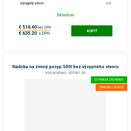
výsypný otvor:
nie
Skladom
€ 516.40
bez DPH
KÚPIŤ
€ 635.20
s DPH
Nádoba na zimný posyp 500l bez výsypného otvoru
Kód produktu: 905461.00
DOPRAVA ZADARMO
ZÁRUKA 5 ROKOV