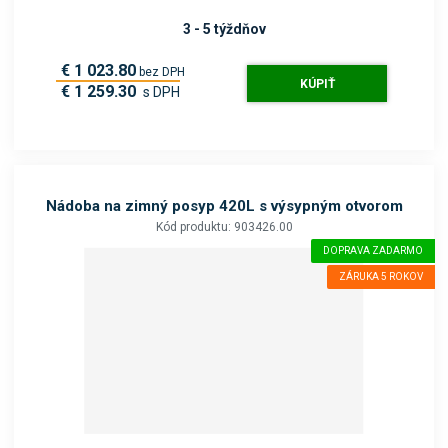
3 - 5 týždňov
€ 1 023.80
bez DPH
KÚPIŤ
€ 1 259.30
s DPH
Nádoba na zimný posyp 420L s výsypným otvorom
Kód produktu: 903426.00
DOPRAVA ZADARMO
ZÁRUKA 5 ROKOV