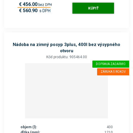
€ 456.00
bez DPH
KÚPIŤ
€ 560.90
s DPH
Nádoba na zimný posyp 3plus, 400l bez výsypného
otvoru
Kód produktu: 905464.00
DOPRAVA ZADARMO
ZÁRUKA 5 ROKOV
objem (l):
400
dĺžka (mm):
1210