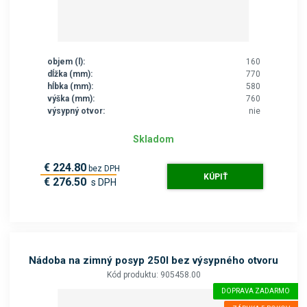
objem (l):
160
dĺžka (mm):
770
hĺbka (mm):
580
výška (mm):
760
výsypný otvor:
nie
Skladom
€ 224.80
bez DPH
KÚPIŤ
€ 276.50
s DPH
Nádoba na zimný posyp 250l bez výsypného otvoru
Kód produktu: 905458.00
DOPRAVA ZADARMO