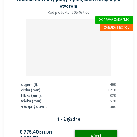
otvorom
Kód produktu: 905467.00
DOPRAVA ZADARMO
ZÁRUKA 5 ROKOV
objem (l):
400
dĺžka (mm):
1210
hĺbka (mm):
820
výška (mm):
670
výsypný otvor:
áno
1 - 2 týždne
€ 775.40
bez DPH
KÚPIŤ