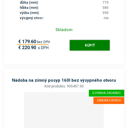
dĺžka (mm):
770
hĺbka (mm):
580
výška (mm):
590
výsypný otvor:
nie
Skladom
€ 179.60
bez DPH
KÚPIŤ
€ 220.90
s DPH
Nádoba na zimný posyp 160l bez výsypného otvoru
Kód produktu: 905457.00
DOPRAVA ZADARMO
ZÁRUKA 5 ROKOV