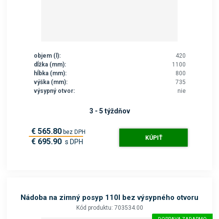
objem (l):
420
dĺžka (mm):
1100
hĺbka (mm):
800
výška (mm):
735
výsypný otvor:
nie
3 - 5 týždňov
€ 565.80
bez DPH
KÚPIŤ
€ 695.90
s DPH
Nádoba na zimný posyp 110l bez výsypného otvoru
Kód produktu: 703534.00