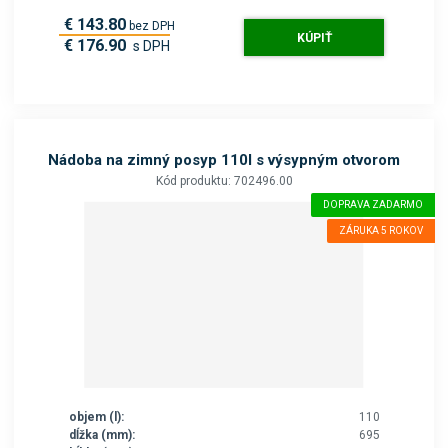
€ 143.80
bez DPH
KÚPIŤ
€ 176.90
s DPH
Nádoba na zimný posyp 110l s výsypným otvorom
Kód produktu: 702496.00
DOPRAVA ZADARMO
ZÁRUKA 5 ROKOV
objem (l):
110
dĺžka (mm):
695