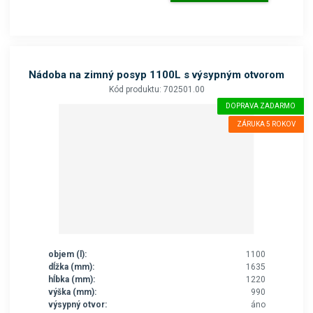
Nádoba na zimný posyp 1100L s výsypným otvorom
Kód produktu: 702501.00
DOPRAVA ZADARMO
ZÁRUKA 5 ROKOV
objem (l):
1100
dĺžka (mm):
1635
hĺbka (mm):
1220
výška (mm):
990
výsypný otvor:
áno