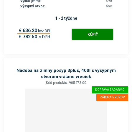
výška (mm):
690
výsypný otvor:
áno
1 - 2 týždne
€ 636.20
bez DPH
KÚPIŤ
€ 782.50
s DPH
Nádoba na zimný posyp 3plus, 400l s výsypným
otvorom vrátane vreciek
Kód produktu: 905473.00
DOPRAVA ZADARMO
ZÁRUKA 5 ROKOV