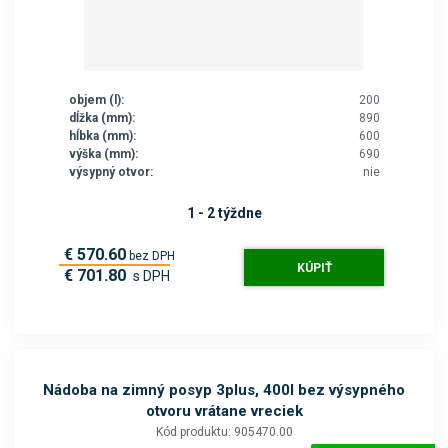
objem (l):
200
dĺžka (mm):
890
hĺbka (mm):
600
výška (mm):
690
výsypný otvor:
nie
1 - 2 týždne
€ 570.60
bez DPH
KÚPIŤ
€ 701.80
s DPH
Nádoba na zimný posyp 3plus, 400l bez výsypného
otvoru vrátane vreciek
Kód produktu: 905470.00