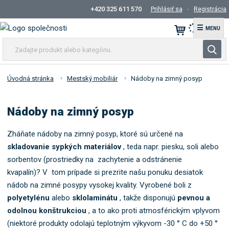
+420 325 611 570
Prihlásiť sa
Registrácia
☰
Z
V
a
y
d
h
a
Úvodná stránka
Mestský mobiliár
Nádoby na zimný posyp
ľ
j
t
a
Nádoby na zimný posyp
e
d
p
á
r
Zháňate nádoby na zimný posyp, ktoré sú určené na
v
o
skladovanie sypkých materiálov
, teda napr. piesku, soli alebo
a
d
sorbentov (prostriedky na zachytenie a odstránenie
n
u
kvapalín)? V tom prípade si prezrite našu ponuku desiatok
i
k
nádob na zimné posypy vysokej kvality. Vyrobené boli z
e
t
polyetylénu
alebo
sklolaminátu
, takže disponujú
pevnou a
a
odolnou konštrukciou
, a to ako proti atmosférickým vplyvom
l
(niektoré produkty odolajú teplotným výkyvom -30 ° C do +50 °
e