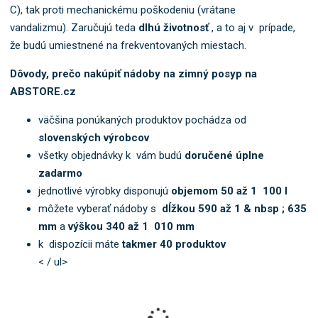
b
C), tak proti mechanickému poškodeniu (vrátane
o
vandalizmu). Zaručujú teda
dlhú životnosť
, a to aj v prípade,
k
že budú umiestnené na frekventovaných miestach.
a
t
Dôvody, prečo nakúpiť nádoby na zimný posyp na
e
ABSTORE.cz
g
ó
väčšina ponúkaných produktov pochádza od
r
slovenských výrobcov
i
všetky objednávky k vám budú
doručené úplne
u
zadarmo
.
jednotlivé výrobky disponujú
objemom 50 až 1 100 l
môžete vyberať nádoby s
dĺžkou 590 až 1 & nbsp ; 635
mm
a
výškou 340 až 1 010 mm
k dispozícii máte
takmer 40 produktov
< / ul>