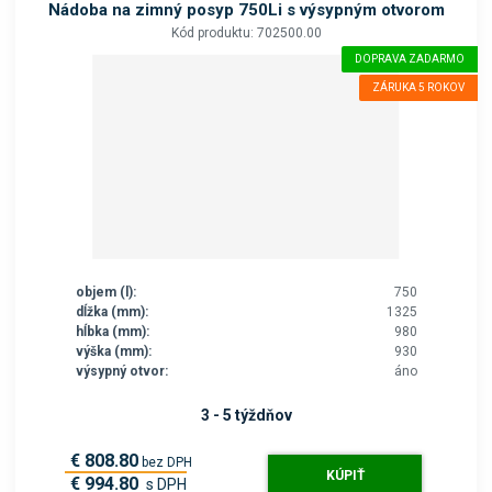
Nádoba na zimný posyp 750Li s výsypným otvorom
Kód produktu: 702500.00
DOPRAVA ZADARMO
ZÁRUKA 5 ROKOV
objem (l):
750
dĺžka (mm):
1325
hĺbka (mm):
980
výška (mm):
930
výsypný otvor:
áno
3 - 5 týždňov
€ 808.80
bez DPH
KÚPIŤ
€ 994.80
s DPH