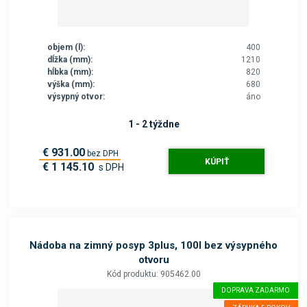
objem (l):
400
dĺžka (mm):
1210
hĺbka (mm):
820
výška (mm):
680
výsypný otvor:
áno
1 - 2 týždne
€ 931.00
bez DPH
KÚPIŤ
€ 1 145.10
s DPH
Nádoba na zimný posyp 3plus, 100l bez výsypného
otvoru
Kód produktu: 905462.00
DOPRAVA ZADARMO