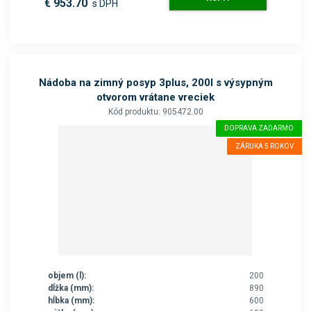
€ 953.70
s DPH
Nádoba na zimný posyp 3plus, 200l s výsypným
otvorom vrátane vreciek
Kód produktu: 905472.00
DOPRAVA ZADARMO
ZÁRUKA 5 ROKOV
objem (l):
200
dĺžka (mm):
890
hĺbka (mm):
600