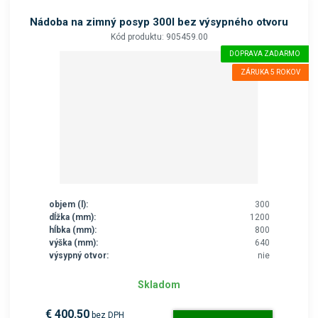
Nádoba na zimný posyp 300l bez výsypného otvoru
Kód produktu: 905459.00
DOPRAVA ZADARMO
ZÁRUKA 5 ROKOV
objem (l):
300
dĺžka (mm):
1200
hĺbka (mm):
800
výška (mm):
640
výsypný otvor:
nie
Skladom
€ 400.50
bez DPH