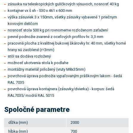
zásuvka na teleskopických guličkových výsuvoch, nosnosť 40 kg
kontajner vx š xh - 530 x 461 x 600 mm
výška zásuviek 3 x 150mm, všetky zásuvky vybavené 1 priečnym
kovovým deličom
nosnosť stola 500 kg pri rovnomerne rozloženom zaťažení
pevné podnožie zvarené z oceľových profilov hr. 3,3 mm
pracovná plocha z kvalitnej bukovej škárovky hr. 40 mm, všetky horné
hrany sú zaoblené (r=3mm)
stôl sa dodáva rozložený
možnosť ukotvenia stola k podlahe
montážny materiál priložený (vruty M8x35mm)
povrchová úprava podnožia vypaľovaným práškovým lakom - šedá
RAL 7035
povrchová úprava kontajnera (zásuvky/dvierka) - korpus: šedá
RAL7035/ modrá RAL 5015
Spoločné parametre
dĺžka (mm)
2000
hĺbka (mm)
700