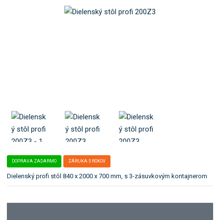
t
e
e
b
ľ
o
a
:
k
F
a
2
t
0
e
0
g
Z
ó
3
r
i
u
.
DOPRAVA ZADARMO
ZÁRUKA 5 ROKOV
Dielenský profi stôl 840 x 2000 x 700 mm, s 3-zásuvkovým kontajnerom