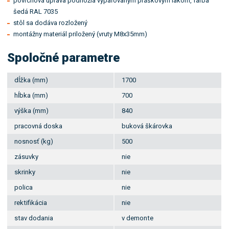
povrchová úprava podnožia vypaľovaným práškovým lakom, farba
šedá RAL 7035
stôl sa dodáva rozložený
montážny materiál priložený (vruty M8x35mm)
Spoločné parametre
dĺžka (mm)
1700
hĺbka (mm)
700
výška (mm)
840
pracovná doska
buková škárovka
nosnosť (kg)
500
zásuvky
nie
skrinky
nie
polica
nie
rektifikácia
nie
stav dodania
v demonte