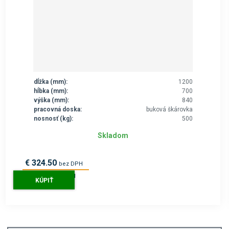
dĺžka (mm):
1200
hĺbka (mm):
700
výška (mm):
840
pracovná doska:
buková škárovka
nosnosť (kg):
500
Skladom
€ 324.50
bez DPH
€ 399.10
s DPH
KÚPIŤ