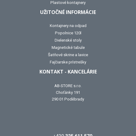
Plastové kontajnery
UŽITOČNÉ INFORMÁCIE
Kontajnery na odpad
Popolnice 120l
Dielenské stoly
Magnetické tabule
Šatňové skrine a lavice
Fajčiarske prístrešky
KONTAKT - KANCELÁRIE
AB-STORE s.r.o.
Choťánky 191
290 01 Poděbrady