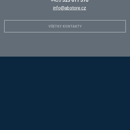
+420
325 611 570
info@abstore.cz
VŠETKY KONTAKTY
Hobis
Alba
Kovos
Jansen D.
Mars