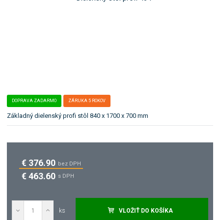
b
ľ
o
a
:
k
F
a
1
t
7
e
0
g
ó
r
DOPRAVA ZADARMO
ZÁRUKA 5 ROKOV
i
u
Základný dielenský profi stôl 840 x 1700 x 700 mm
.
€ 376.90
bez DPH
€ 463.60
s DPH
ks
VLOŽIŤ DO KOŠÍKA