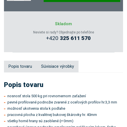
Dopytovať
Zeptejte se odborníka
Skladom
Neviete si rady? Objednajte po telefóne
+420
325 611 570
Sdílet
Popis tovaru
Súvisiace výrobky
Popis tovaru
nosnosť stola 500 kg pri rovnomernom zaťažení
pevné profilované podnožie zvarené z oceľových profilov hr.3,3 mm
možnosť ukotvenia stola k podlahe
pracovná plocha z kvalitnej bukovej škárovky hr. 40mm
všetky horné hrany sú zaoblené (r=3mm)