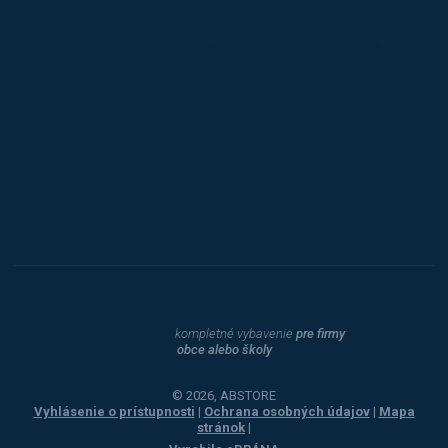
Triton
Toyota
Procity
Dahle
kompletné vybavenie
pre firmy
obce alebo školy
© 2026, ABSTORE
Vyhlásenie o prístupnosti
|
Ochrana osobných údajov
|
Mapa
stránok
|