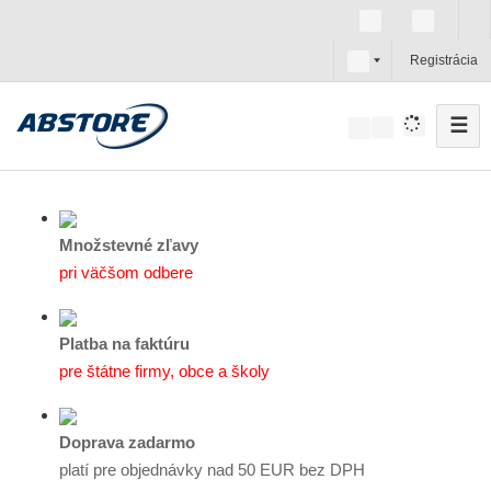
s
Registrácia
k
☰
V
y
h
ľ
a
Množstevné zľavy
d
pri väčšom odbere
á
v
Platba na faktúru
a
pre štátne firmy, obce a školy
n
i
e
Doprava zadarmo
platí pre objednávky nad 50 EUR bez DPH