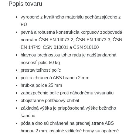
Popis tovaru
vyrobené z kvalitného materiálu pochádzajúceho z
EÚ
pevná a robustná konštrukcia korpusov zodpovedá
normám ČSN EN 14073-2, ČSN EN 14073-3, ČSN
EN 14749, ČSN 910001 a ČSN 910100
hlavnou prednosťou tohto radu je nadštandardná
nosnosť políc 80 kg
prestaviteľnosť políc
polica chránená ABS hranou 2 mm
hrúbka police 25 mm
zabezpečenie políc proti náhodnému vysunutiu
obojstranne pohľadový chrbát
základná výška je prispôsobená výške bežného
šanónu
pôda a dno sú chránené na prednej strane ABS
hranou 2 mm, ostatné viditeľné hrany sú opatrené