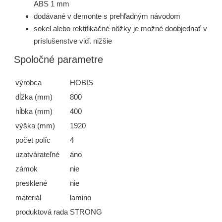
ABS 1 mm
dodávané v demonte s prehľadným návodom
sokel alebo rektifikačné nôžky je možné doobjednať v
príslušenstve viď. nižšie
Spoločné parametre
výrobca
HOBIS
dĺžka (mm)
800
hĺbka (mm)
400
výška (mm)
1920
počet políc
4
uzatvárateľné
áno
zámok
nie
presklené
nie
materiál
lamino
produktová rada
STRONG