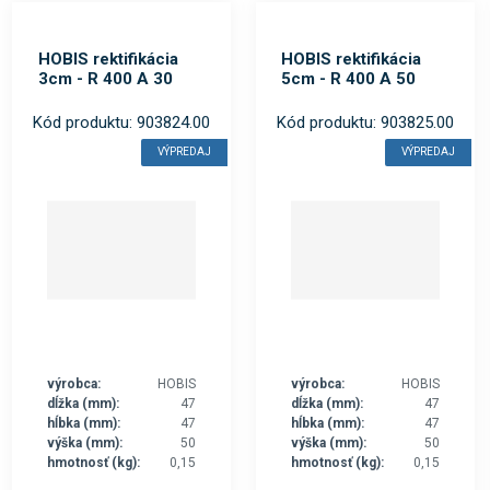
HOBIS rektifikácia
HOBIS rektifikácia
3cm - R 400 A 30
5cm - R 400 A 50
Kód produktu: 903824.00
Kód produktu: 903825.00
VÝPREDAJ
VÝPREDAJ
výrobca:
HOBIS
výrobca:
HOBIS
dĺžka (mm):
47
dĺžka (mm):
47
hĺbka (mm):
47
hĺbka (mm):
47
výška (mm):
50
výška (mm):
50
hmotnosť (kg):
0,15
hmotnosť (kg):
0,15