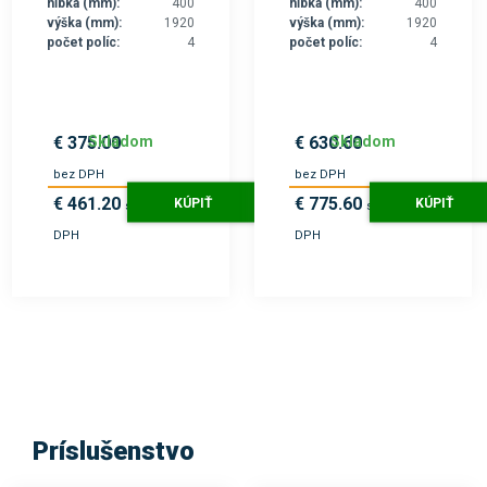
hĺbka (mm):
400
hĺbka (mm):
400
výška (mm):
1920
výška (mm):
1920
počet políc:
4
počet políc:
4
Skladom
Skladom
€ 375.00
€ 630.60
bez DPH
bez DPH
€ 461.20
€ 775.60
KÚPIŤ
KÚPIŤ
s
s
DPH
DPH
Príslušenstvo