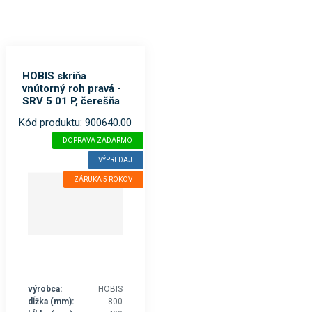
HOBIS skriňa
vnútorný roh pravá -
SRV 5 01 P, čerešňa
Kód produktu: 900640.00
DOPRAVA ZADARMO
VÝPREDAJ
ZÁRUKA 5 ROKOV
výrobca:
HOBIS
dĺžka (mm):
800