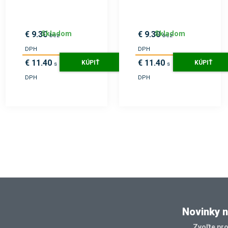
Skladom
Skladom
€ 9.30
€ 9.30
bez
bez
DPH
DPH
€ 11.40
€ 11.40
KÚPIŤ
KÚPIŤ
s
s
DPH
DPH
Novinky n
Zvoľte pr