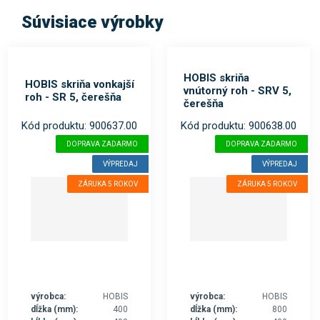
Súvisiace výrobky
HOBIS skriňa
HOBIS skriňa vonkajší
vnútorný roh - SRV 5,
roh - SR 5, čerešňa
čerešňa
Kód produktu: 900637.00
Kód produktu: 900638.00
DOPRAVA ZADARMO
DOPRAVA ZADARMO
VÝPREDAJ
VÝPREDAJ
ZÁRUKA 5 ROKOV
ZÁRUKA 5 ROKOV
výrobca:
HOBIS
výrobca:
HOBIS
dĺžka (mm):
400
dĺžka (mm):
800