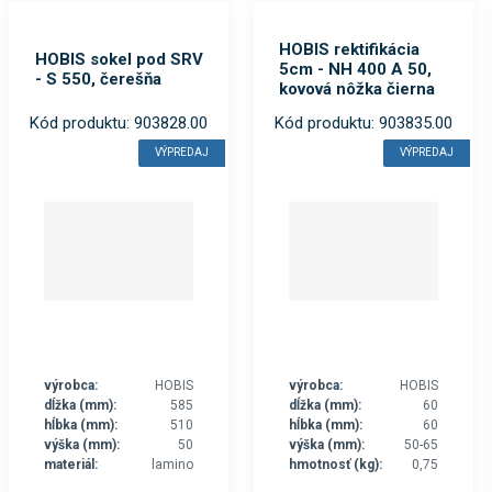
HOBIS rektifikácia
HOBIS sokel pod SRV
5cm - NH 400 A 50,
- S 550, čerešňa
kovová nôžka čierna
Kód produktu: 903828.00
Kód produktu: 903835.00
VÝPREDAJ
VÝPREDAJ
výrobca:
HOBIS
výrobca:
HOBIS
dĺžka (mm):
585
dĺžka (mm):
60
hĺbka (mm):
510
hĺbka (mm):
60
výška (mm):
50
výška (mm):
50-65
materiál:
lamino
hmotnosť (kg):
0,75