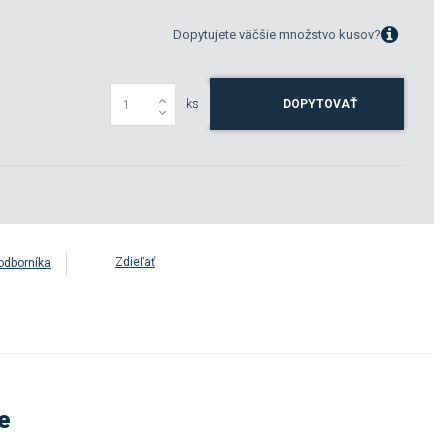
Dopytujete väčšie množstvo kusov?
ks
DOPYTOVAŤ
Zdieľať
odborníka
e