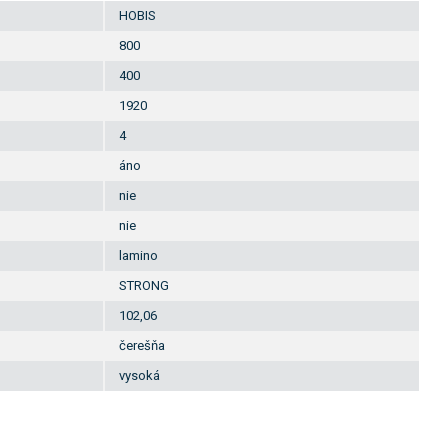
HOBIS
800
400
1920
4
áno
nie
nie
lamino
STRONG
102,06
čerešňa
vysoká