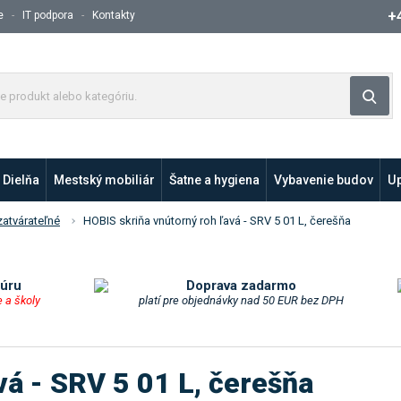
+
e
IT podpora
Kontakty
Z
Vyh
a
d
a
j
Dielňa
Mestský mobiliár
t
Šatne a hygiena
Vybavenie budov
Up
e
p
zatvárateľné
HOBIS skriňa vnútorný roh ľavá - SRV 5 01 L, čerešňa
r
o
d
túru
Doprava zadarmo
u
e a školy
platí pre objednávky nad 50 EUR bez DPH
k
t
a
vá - SRV 5 01 L, čerešňa
l
e