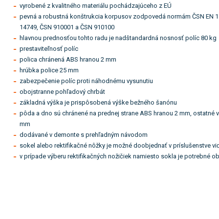
vyrobené z kvalitného materiálu pochádzajúceho z EÚ
pevná a robustná konštrukcia korpusov zodpovedá normám ČSN EN 1
14749, ČSN 910001 a ČSN 910100
hlavnou prednosťou tohto radu je nadštandardná nosnosť políc 80 kg
prestaviteľnosť políc
polica chránená ABS hranou 2 mm
hrúbka police 25 mm
zabezpečenie políc proti náhodnému vysunutiu
obojstranne pohľadový chrbát
základná výška je prispôsobená výške bežného šanónu
pôda a dno sú chránené na prednej strane ABS hranou 2 mm, ostatné v
mm
dodávané v demonte s prehľadným návodom
sokel alebo rektifikačné nôžky je možné doobjednať v príslušenstve viď
v prípade výberu rektifikačných nožičiek namiesto sokla je potrebné obj