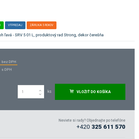
O
VÝPREDAJ
ZÁRUKA 5 ROKOV
oh ľavá - SRV 5 01 L, produktový rad Strong, dekor čerešňa
bez DPH
s DPH
ks
VLOŽIŤ DO KOŠÍKA
Neviete si rady? Objednajte po telefóne
+420
325 611 570