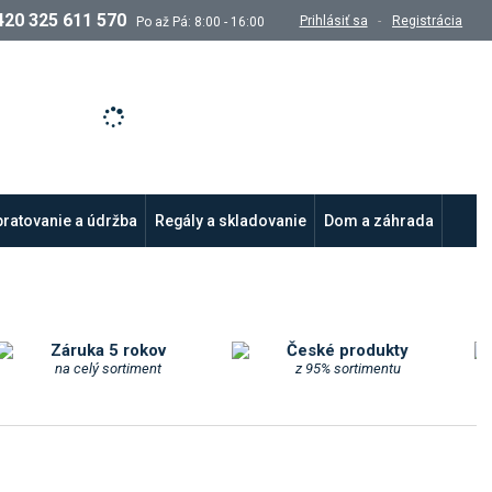
420 325 611 570
Prihlásiť sa
Registrácia
Po až Pá: 8:00 - 16:00
ľadávanie
ratovanie a údržba
Regály a skladovanie
Dom a záhrada
Záruka 5 rokov
České produkty
na celý sortiment
z 95% sortimentu