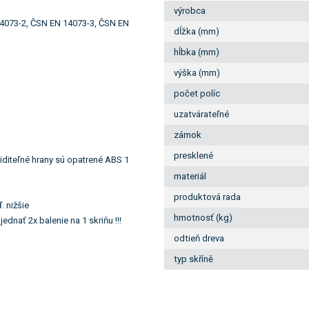
výrobca
4073-2, ČSN EN 14073-3, ČSN EN
dĺžka (mm)
hĺbka (mm)
výška (mm)
počet políc
uzatvárateľné
zámok
presklené
iditeľné hrany sú opatrené ABS 1
materiál
produktová rada
. nižšie
hmotnosť (kg)
ednať 2x balenie na 1 skriňu !!!
odtieň dreva
typ skříně