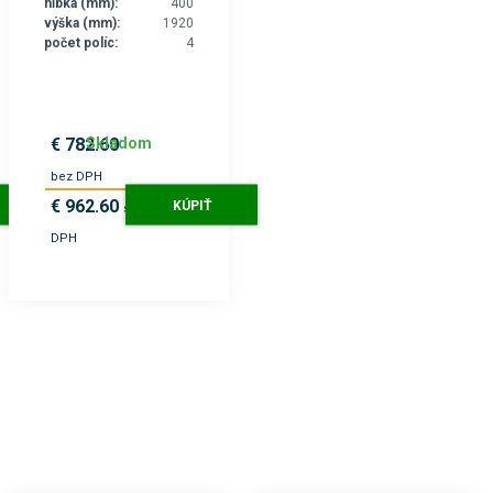
hĺbka (mm):
400
výška (mm):
1920
počet políc:
4
Skladom
€ 782.60
bez DPH
€ 962.60
KÚPIŤ
s
DPH