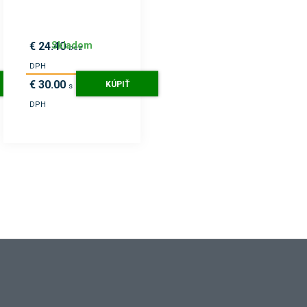
Skladom
€ 24.40
bez
DPH
€ 30.00
KÚPIŤ
s
DPH