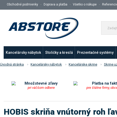
Obchodné podmienky
Doprava a platba
Všetko o nákupe
Referenci
Kancelársky nábytok
Stoličky a kreslá
Prezentačné systémy
Úvodná stránka
Kancelársky nábytok
Kancelárske skrine
Skrine u
Množstevné zľavy
Platba na fak
pri väčšom odbere
pre štátne firmy, obc
HOBIS skriňa vnútorný roh ľa