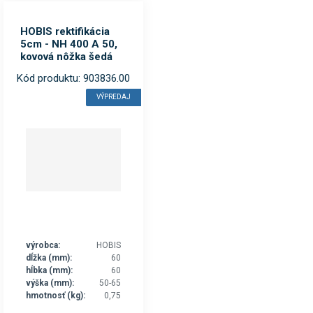
HOBIS rektifikácia
5cm - NH 400 A 50,
kovová nôžka šedá
Kód produktu: 903836.00
VÝPREDAJ
výrobca:
HOBIS
dĺžka (mm):
60
hĺbka (mm):
60
výška (mm):
50-65
hmotnosť (kg):
0,75