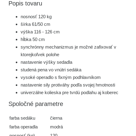
Popis tovaru
nosnosť 120 kg
šírka 61/50 cm
výška 116 - 126 cm
hĺbka 50 cm
synchrónny mechanizmus je možné zafixovať v
ktorejkoľvek polohe
nastavenie výšky sedadla
studená pena vo vnútri sedáka
vysoké operadlo s fixným podhlavníkom
nastavenie sily protiváhy podľa svojej hmotnosti
univerzálne kolieska pre tvrdú podlahu aj koberec
Spoločné parametre
farba sedáku
čierna
farba operadla
modrá
nosnosť (kg)
120