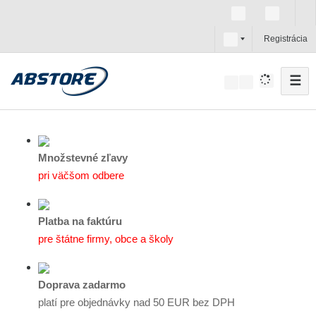
s
Registrácia
k
☰
V
y
h
ľ
a
Množstevné zľavy
d
pri väčšom odbere
á
v
Platba na faktúru
a
pre štátne firmy, obce a školy
n
i
e
Doprava zadarmo
platí pre objednávky nad 50 EUR bez DPH