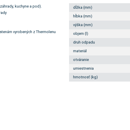
 záhrady, kuchyne a pod).
dĺžka (mm)
rady
hĺbka (mm)
výška (mm)
 stenám vyrobených z Thermolenu
objem (l)
druh odpadu
materiál
otváranie
umiestnenia
hmotnosť (kg)