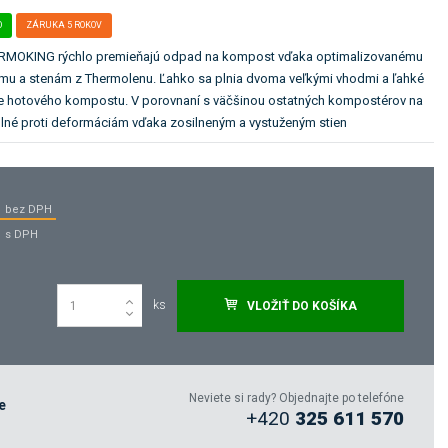
O
ZÁRUKA 5 ROKOV
RMOKING rýchlo premieňajú odpad na kompost vďaka optimalizovanému
mu a stenám z Thermolenu. Ľahko sa plnia dvoma veľkými vhodmi a ľahké
ie hotového kompostu. V porovnaní s väčšinou ostatných kompostérov na
olné proti deformáciám vďaka zosilneným a vystuženým stien
bez DPH
s DPH
ks
VLOŽIŤ DO KOŠÍKA
Neviete si rady? Objednajte po telefóne
e
+420
325 611 570