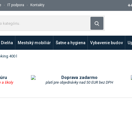
+
e
IT podpora
Kontakty
Z
Vyhľadávanie
a
d
a
Dielňa
Mestský mobiliár
Šatne a hygiena
Vybavenie budov
Up
j
t
king 400 l
e
p
r
o
túru
Doprava zadarmo
e a školy
platí pre objednávky nad 50 EUR bez DPH
d
u
k
t
a
l
e
b