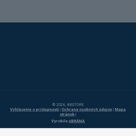
Alba
Kovos
Jansen
Toyota
Procity
© 2026, ABSTORE
Vyhlásenie o prístupnosti
|
Ochrana osobných údajov
|
Mapa
stránok
|
Vyrobila
eBRÁNA