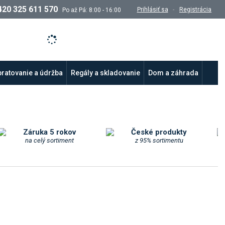
420 325 611 570
Prihlásiť sa
Registrácia
Po až Pá: 8:00 - 16:00
ratovanie a údržba
Regály a skladovanie
Dom a záhrada
Záruka 5 rokov
České produkty
na celý sortiment
z 95% sortimentu