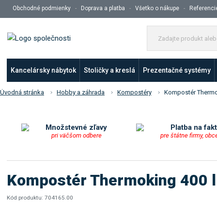
Obchodné podmienky
Doprava a platba
Všetko o nákupe
Referenci
Kancelársky nábytok
Stoličky a kreslá
Prezentačné systémy
Úvodná stránka
Hobby a záhrada
Kompostéry
Kompostér Thermo
Množstevné zľavy
Platba na fak
pri väčšom odbere
pre štátne firmy, obc
Kompostér Thermoking 400 l
Kód produktu:
704165.00
K