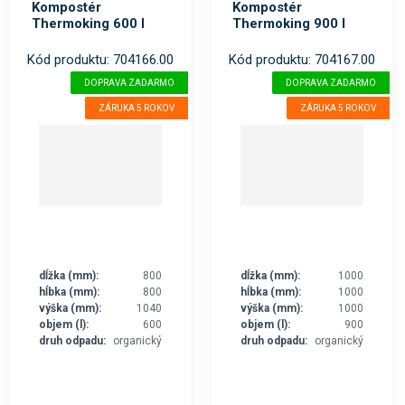
Kompostér
Kompostér
Thermoking 600 l
Thermoking 900 l
Kód produktu: 704166.00
Kód produktu: 704167.00
DOPRAVA ZADARMO
DOPRAVA ZADARMO
ZÁRUKA 5 ROKOV
ZÁRUKA 5 ROKOV
dĺžka (mm):
800
dĺžka (mm):
1000
hĺbka (mm):
800
hĺbka (mm):
1000
výška (mm):
1040
výška (mm):
1000
objem (l):
600
objem (l):
900
druh odpadu:
organický
druh odpadu:
organický