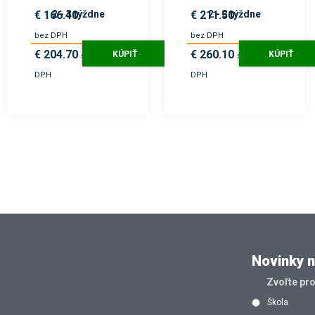
2 - 3 týždne
2 - 3 týždne
€ 166.40
€ 211.50
bez DPH
bez DPH
€ 204.70
€ 260.10
KÚPIŤ
KÚPIŤ
s
s
DPH
DPH
Novinky n
Zvoľte pr
Škola