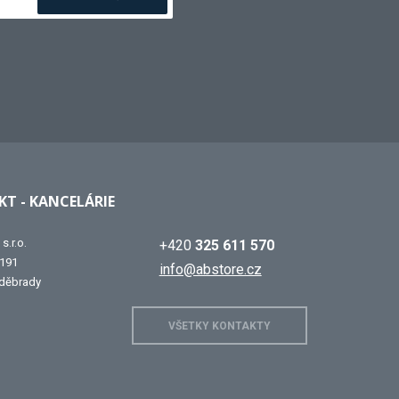
T - KANCELÁRIE
s.r.o.
+420
325 611 570
 191
info@abstore.cz
děbrady
VŠETKY KONTAKTY