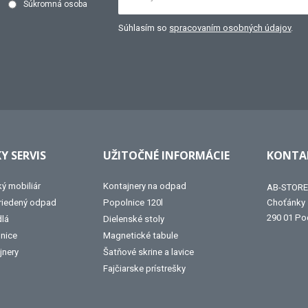
Súkromná osoba
Súhlasím so
spracovaním osobných údajov
.
Y SERVIS
UŽITOČNÉ INFORMÁCIE
KONTAK
ký mobiliár
Kontajnery na odpad
AB-STORE 
triedený odpad
Popolnice 120l
Choťánky
290 01 Po
dlá
Dielenské stoly
lnice
Magnetické tabule
jnery
Šatňové skrine a lavice
Fajčiarske prístrešky