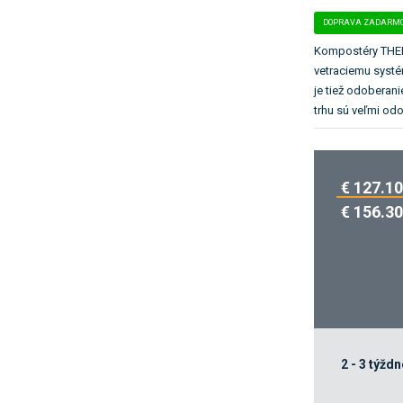
o
DOPRAVA ZADARM
k
a
Kompostéry THE
t
vetraciemu systé
e
je tiež odoberan
g
trhu sú veľmi od
ó
r
i
€ 127.10
u
.
€ 156.30
2 - 3 týždn