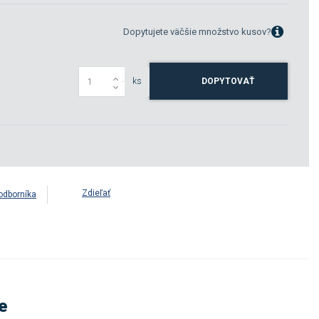
Dopytujete väčšie množstvo kusov?
ks
DOPYTOVAŤ
Zdieľať
odborníka
e