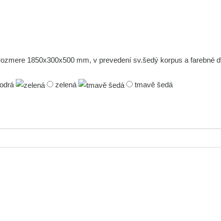
 o rozmere 1850x300x500 mm, v prevedení sv.šedý korpus a farebné 
odrá
zelená
tmavě šedá