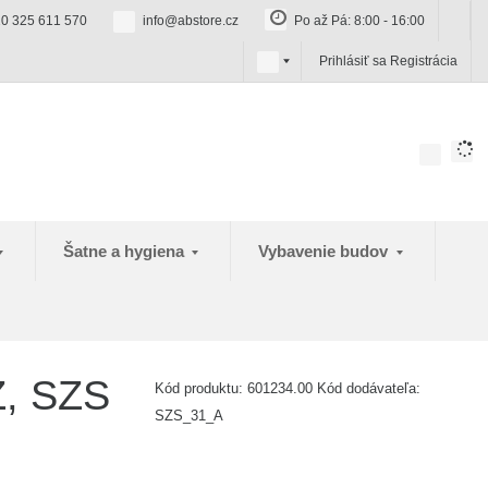
0 325 611 570
info@abstore.cz
Po až Pá: 8:00 - 16:00
s
Prihlásiť sa
Registrácia
k
Šatne a hygiena
Vybavenie budov
Z, SZS
Kód produktu:
601234.00
Kód dodávateľa:
SZS_31_A