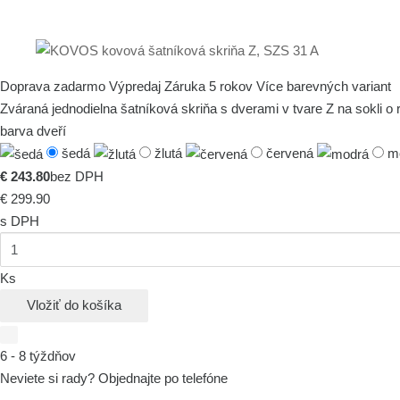
Doprava zadarmo
Výpredaj
Záruka 5 rokov
Více barevných variant
Zváraná jednodielna šatníková skriňa s dverami v tvare Z na sokli
barva dveří
šedá
žlutá
červená
m
€ 243.80
bez DPH
€ 299.90
s DPH
Ks
Vložiť do košíka
6 - 8 týždňov
Neviete si rady? Objednajte po telefóne