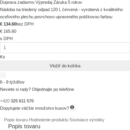
Doprava zadarmo
Výpredaj
Záruka 5 rokov
Nádoba na triedený odpad 120 l, červená - vyrobená z kvalitného
oceľového plechu povrchovo upraveného práškovou farbou
€ 134.60
bez DPH
€ 165.60
s DPH
Ks
Vložiť do košíka
6 - 8 týždňov
Neviete si rady? Objednajte po telefóne
+420
325 611 570
Dopytujete väčšie množstvo kusov?
Popis tovaru
Hodnotenie produktu
Súvisiace výrobky
Popis tovaru