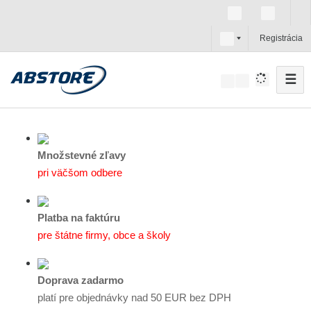
s
Registrácia
k
☰
V
y
h
ľ
a
Množstevné zľavy
d
pri väčšom odbere
á
v
Platba na faktúru
a
pre štátne firmy, obce a školy
n
i
e
Doprava zadarmo
platí pre objednávky nad 50 EUR bez DPH