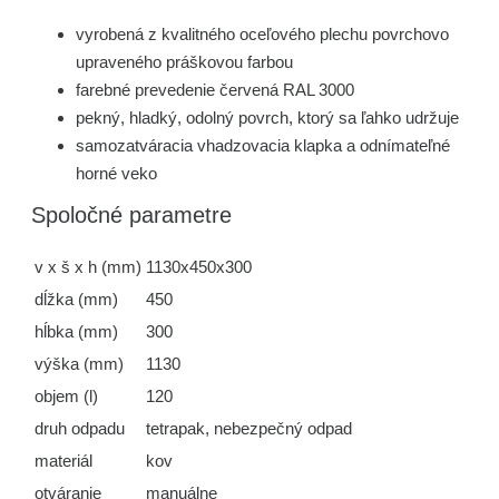
vyrobená z kvalitného oceľového plechu povrchovo
upraveného práškovou farbou
farebné prevedenie červená RAL 3000
pekný, hladký, odolný povrch, ktorý sa ľahko udržuje
samozatváracia vhadzovacia klapka a odnímateľné
horné veko
Spoločné parametre
v x š x h (mm)
1130x450x300
dĺžka (mm)
450
hĺbka (mm)
300
výška (mm)
1130
objem (l)
120
druh odpadu
tetrapak, nebezpečný odpad
materiál
kov
otváranie
manuálne