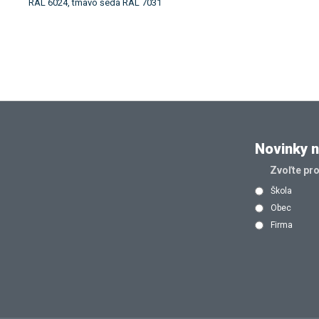
RAL 6024, tmavo šedá RAL 7031
Novinky n
Zvoľte pr
Škola
Obec
Firma