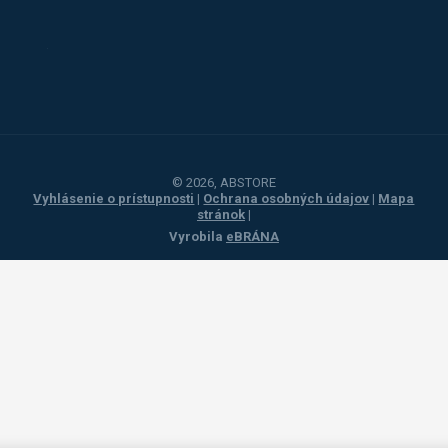
Toyota
Procity
© 2026, ABSTORE
Vyhlásenie o prístupnosti
|
Ochrana osobných údajov
|
Mapa
stránok
|
Vyrobila
eBRÁNA