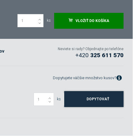
ks
VLOŽIŤ DO KOŠÍKA
Neviete si rady? Objednajte po telefóne
ňov
+420
325 611 570
Dopytujete väčšie množstvo kusov?
ks
DOPYTOVAŤ