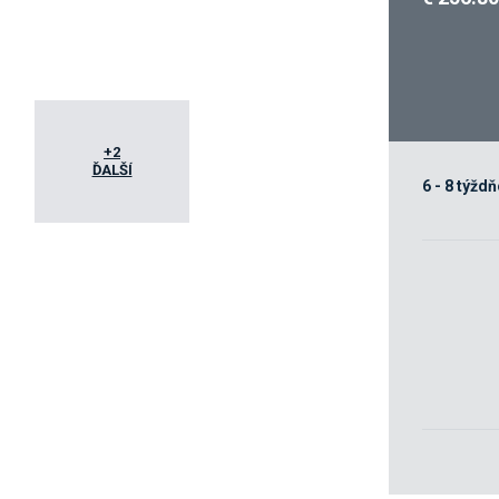
+2
ĎALŠÍ
6 - 8 týžd