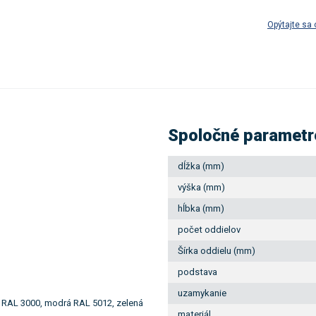
Opýtajte sa 
Spoločné parametr
dĺžka (mm)
výška (mm)
hĺbka (mm)
počet oddielov
Šírka oddielu (mm)
podstava
uzamykanie
ná RAL 3000, modrá RAL 5012, zelená
materiál