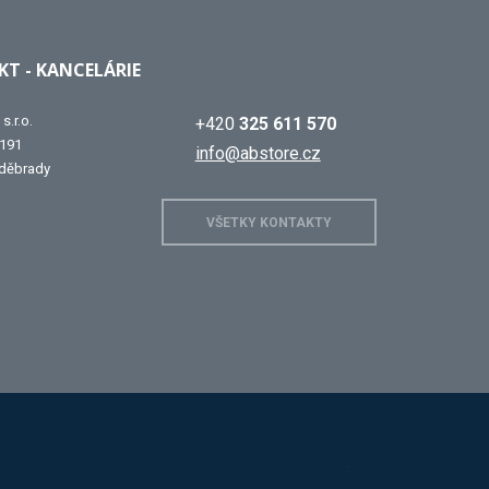
T - KANCELÁRIE
s.r.o.
+420
325 611 570
 191
info@abstore.cz
děbrady
VŠETKY KONTAKTY
 D.
Mars
Triton