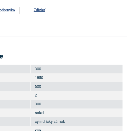
Zdieľať
odborníka
e
300
1850
500
2
300
sokel
cylindrický zámok
kov