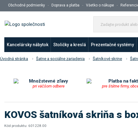
Obchodné podmienky
Doprava a platba
Všetko o nákupe
Referenci
Kancelársky nábytok
Stoličky a kreslá
Prezentačné systémy
Úvodná stránka
Šatne a sociálne zariadenia
Šatníkové skrine
Šatn
Množstevné zľavy
Platba na fak
pri väčšom odbere
pre štátne firmy, obc
KOVOS šatníková skriňa s b
Kód produktu:
601228.00
K