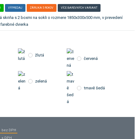
O
VÝPREDAJ
ZÁRUKA 5 ROKOV
VÍCE BAREVNÝCH VARIANT
á skriňa s 2 boxmi na sokli o rozmere 1850x300x500 mm, v prevedení
 farebné dvierka
žlutá
červená
zelená
tmavě šedá
bez DPH
s DPH