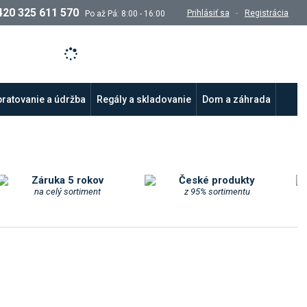
420 325 611 570
Prihlásiť sa
Registrácia
Po až Pá: 8:00 - 16:00
ratovanie a údržba
Regály a skladovanie
Dom a záhrada
Záruka 5 rokov
České produkty
na celý sortiment
z 95% sortimentu