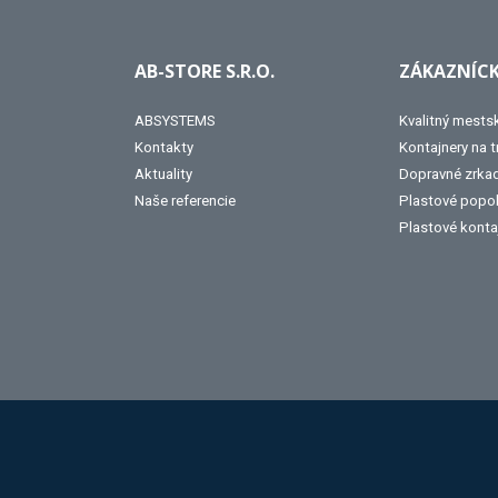
AB-STORE S.R.O.
ZÁKAZNÍCK
ABSYSTEMS
Kvalitný mests
Kontakty
Kontajnery na 
Aktuality
Dopravné zrka
Naše referencie
Plastové popo
Plastové konta
Hobis