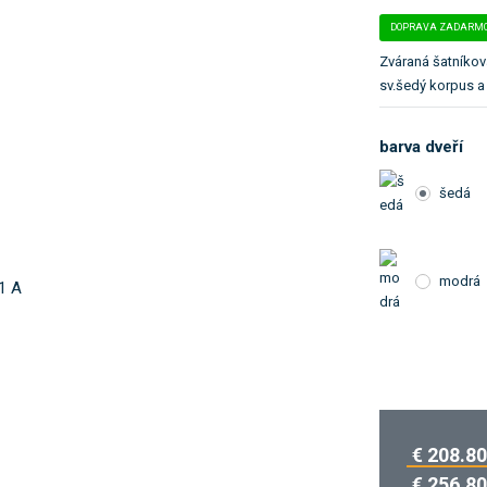
o
DOPRAVA ZADARM
k
a
Zváraná šatníkov
t
sv.šedý korpus a
e
g
barva dveří
ó
r
šedá
i
u
.
modrá
€ 208.80
€ 256.80