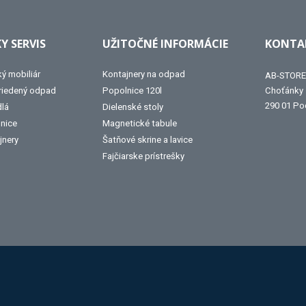
Y SERVIS
UŽITOČNÉ INFORMÁCIE
KONTAK
ký mobiliár
Kontajnery na odpad
AB-STORE 
triedený odpad
Popolnice 120l
Choťánky
290 01 Po
dlá
Dielenské stoly
lnice
Magnetické tabule
jnery
Šatňové skrine a lavice
Fajčiarske prístrešky
Alba
Kovos
Jansen