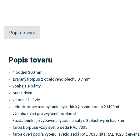
Popis tovaru
Popis tovaru
1 oddiel 300 mm
zváraný korpus z oceľového plechu 0,7 mm
vonkajšie pánty
prelis dverí
vetracie žalúzie
jednobodové uzamykanie cylindrickým zámkom s 2 kľúčmi
výstuha dverí pre zvýšenú odolnosť
každá bunka je vybavená tyčou na šaty s 3 plastovými háčikmi
farba korpusu vždy svetlo šedá RAL 7035
farba dverí podľa výberu: svetlo šedá RAL 7035, žltá RAL 1023, červe