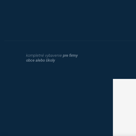
kompletné vybavenie
pre firmy
obce alebo školy