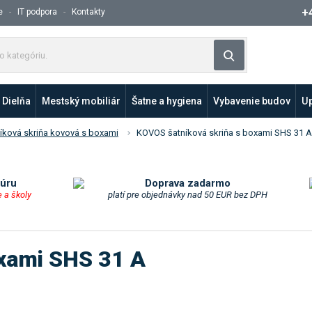
+
e
IT podpora
Kontakty
Z
Vyhľadávanie
a
d
a
Dielňa
Mestský mobiliár
Šatne a hygiena
Vybavenie budov
Up
j
t
íková skriňa kovová s boxami
KOVOS šatníková skriňa s boxami SHS 31 A
e
p
r
o
túru
Doprava zadarmo
e a školy
platí pre objednávky nad 50 EUR bez DPH
d
u
k
t
oxami SHS 31 A
a
l
e
b