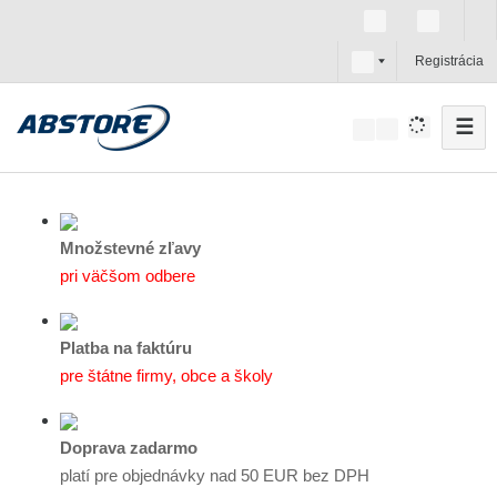
s
Registrácia
k
☰
V
y
h
ľ
a
Množstevné zľavy
d
pri väčšom odbere
á
v
Platba na faktúru
a
pre štátne firmy, obce a školy
n
i
e
Doprava zadarmo
platí pre objednávky nad 50 EUR bez DPH