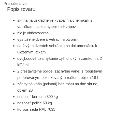
Príslušenstvo
Popis tovaru
skriňa na uskladnenie kvapalín a chemikálií s
vaničkami na zachytenie odkvapov
nie je ohňovzdorná
vystužené dvere s vetracími otvormi
na ľavých dverách schránka na dokumentáciu k
uloženým látkam
dvojbodové uzamykanie cylindrickým zámkom s 2
kľúčmi
2 prestaviteľné police (záchytné vane) s robustným
perforovaným pozinkovaným roštom, objem 19 l
záchytná vaňa (poistná) bez roštu na dne skrine,
objem 20 l
nosnosť korpusu 300 kg
nosnosť police 60 kg
korpus šedá RAL 7035¨