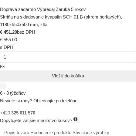
Doprava zadarmo
Výpredaj
Záruka 5 rokov
Skriňa na skladovanie kvapalín SCH 01 B (okrem horľavých),
1180x950x500 mm, žltá
€ 451.20
bez DPH
€ 555.00
s DPH
Ks
Vložiť do košíka
6 - 8 týždňov
Neviete si rady? Objednajte po telefóne
+420
325 611 570
Dopytujete väčšie množstvo kusov?
Popis tovaru
Hodnotenie produktu
Súvisiace výrobky