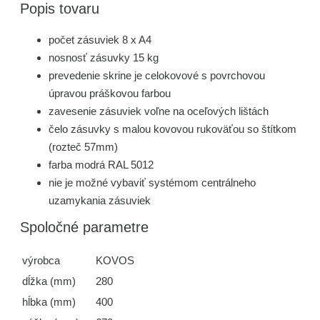
Popis tovaru
počet zásuviek 8 x A4
nosnosť zásuvky 15 kg
prevedenie skrine je celokovové s povrchovou
úpravou práškovou farbou
zavesenie zásuviek voľne na oceľových lištách
čelo zásuvky s malou kovovou rukoväťou so štítkom
(rozteč 57mm)
farba modrá RAL 5012
nie je možné vybaviť systémom centrálneho
uzamykania zásuviek
Spoločné parametre
výrobca
KOVOS
dĺžka (mm)
280
hĺbka (mm)
400