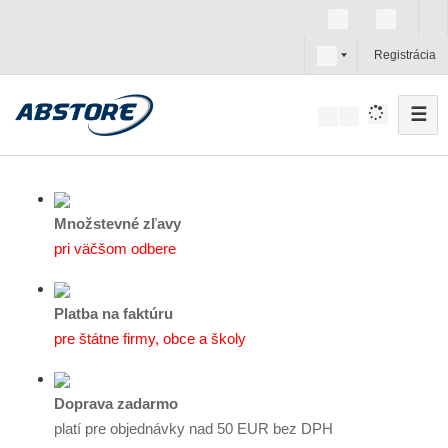
s
Registrácia
k
☰
V
y
h
ľ
a
Množstevné zľavy
d
pri väčšom odbere
á
v
Platba na faktúru
a
pre štátne firmy, obce a školy
n
i
e
Doprava zadarmo
platí pre objednávky nad 50 EUR bez DPH