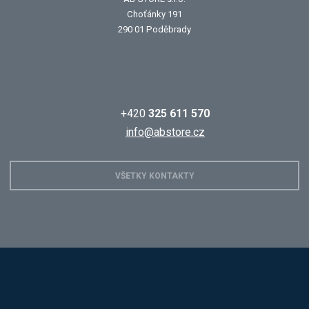
Choťánky 191
290 01 Poděbrady
+420
325 611 570
info@abstore.cz
VŠETKY KONTAKTY