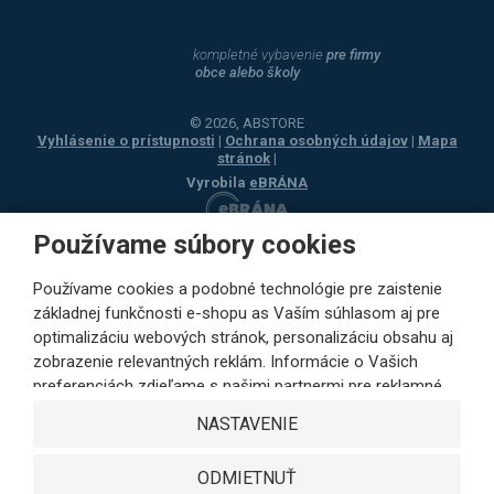
kompletné vybavenie
pre firmy
obce alebo školy
© 2026, ABSTORE
Vyhlásenie o prístupnosti
|
Ochrana osobných údajov
|
Mapa
stránok
|
Vyrobila
eBRÁNA
Používame súbory cookies
Používame cookies a podobné technológie pre zaistenie
základnej funkčnosti e-shopu as Vaším súhlasom aj pre
optimalizáciu webových stránok, personalizáciu obsahu aj
zobrazenie relevantných reklám. Informácie o Vašich
preferenciách zdieľame s našimi partnermi pre reklamné,
sociálne siete aj podrobné analýzy iba s Vaším súhlasom.
NASTAVENIE
Partneri môžu tieto údaje v rámci personalizácie reklamy
skombinovať s ďalšími dátami, ktoré ste im poskytli pri
ODMIETNUŤ
využívaní ich služieb. Kliknutím na tlačidlo SÚHLASÍM