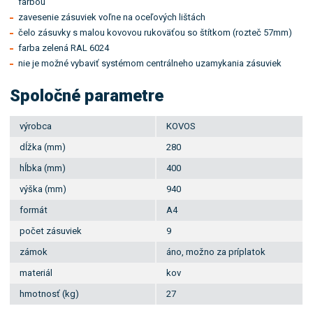
farbou
zavesenie zásuviek voľne na oceľových lištách
čelo zásuvky s malou kovovou rukoväťou so štítkom (rozteč 57mm)
farba zelená RAL 6024
nie je možné vybaviť systémom centrálneho uzamykania zásuviek
Spoločné parametre
výrobca
KOVOS
dĺžka (mm)
280
hĺbka (mm)
400
výška (mm)
940
formát
A4
počet zásuviek
9
zámok
áno, možno za príplatok
materiál
kov
hmotnosť (kg)
27