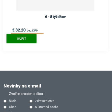
6 - 8 týždňov
€ 32.20
bez DPH
€ 39.60
s DPH
KÚPIŤ
Novinky na e-mail
Zvoľte prosím odbor:
Škola
Zdravotníctvo
Obec
Súkromná osoba