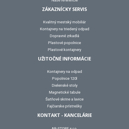
Naše referencie
ZÁKAZNÍCKY SERVIS
Kvalitný mestský mobiliár
Kontajnery na triedený odpad
Dopravné zrkadlá
Plastové popolnice
Plastové kontajnery
UŽITOČNÉ INFORMÁCIE
Kontajnery na odpad
Popolnice 120l
Dielenské stoly
Magnetické tabule
Šatňové skrine a lavice
Fajčiarske prístrešky
KONTAKT - KANCELÁRIE
AB-STORE s.r.o.