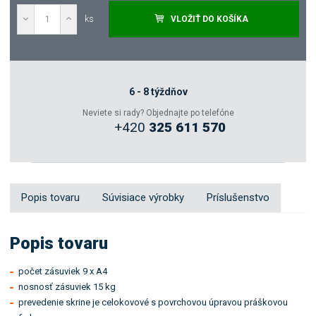
ks
VLOŽIŤ DO KOŠÍKA
Dopytovať
Zeptejte se odborníka
6 - 8 týždňov
Neviete si rady? Objednajte po telefóne
+420
325 611 570
Sdílet
Popis tovaru
Súvisiace výrobky
Príslušenstvo
Popis tovaru
počet zásuviek 9 x A4
nosnosť zásuviek 15 kg
prevedenie skrine je celokovové s povrchovou úpravou práškovou