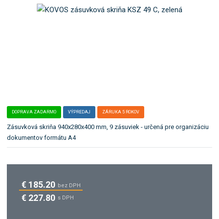
b
e
o
ľ
k
a
a
:
K
t
S
e
Z
g
_
ó
4
r
9
i
_
C
u
DOPRAVA ZADARMO
VÝPREDAJ
ZÁRUKA 5 ROKOV
.
Zásuvková skriňa 940x280x400 mm, 9 zásuviek - určená pre organizáciu
dokumentov formátu A4
€ 185.20
bez DPH
€ 227.80
s DPH