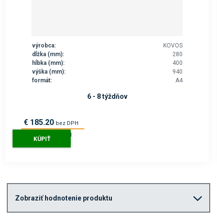
výrobca:
KOVOS
dĺžka (mm):
280
hĺbka (mm):
400
výška (mm):
940
formát:
A4
6 - 8 týždňov
€ 185.20
bez DPH
€ 227.80
s DPH
KÚPIŤ
Zobraziť hodnotenie produktu