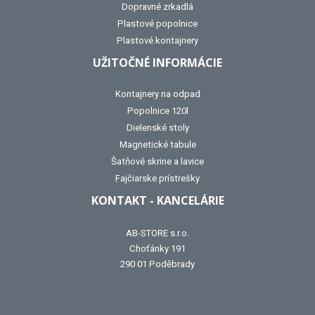
Dopravné zrkadlá
Plastové popolnice
Plastové kontajnery
UŽITOČNÉ INFORMÁCIE
Kontajnery na odpad
Popolnice 120l
Dielenské stoly
Magnetické tabule
Šatňové skrine a lavice
Fajčiarske prístrešky
KONTAKT - KANCELÁRIE
AB-STORE s.r.o.
Choťánky 191
290 01 Poděbrady