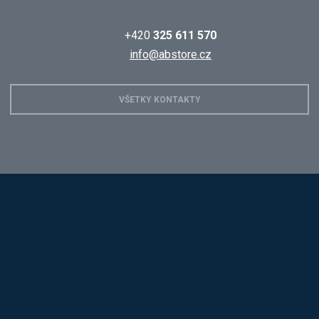
+420
325 611 570
info@abstore.cz
VŠETKY KONTAKTY
Hobis
Alba
Kovos