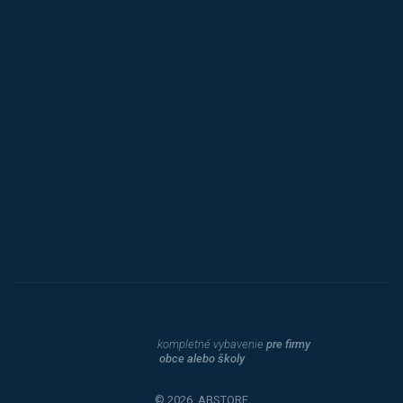
Jansen D.
Mars
Triton
Toyota
Procity
Dahle
kompletné vybavenie
pre firmy
obce alebo školy
© 2026, ABSTORE