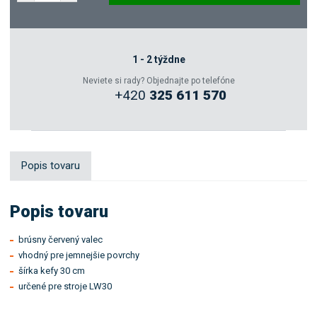
Dopytovať
Zeptejte se odborníka
1 - 2 týždne
Neviete si rady? Objednajte po telefóne
+420
325 611 570
Sdílet
Popis tovaru
Popis tovaru
brúsny červený valec
vhodný pre jemnejšie povrchy
šírka kefy 30 cm
určené pre stroje LW30