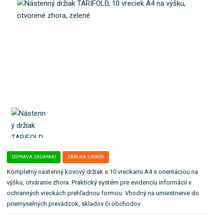
b
:
e
o
3
ľ
k
3
a
a
7
:
7
F
t
9
4
e
9
1
g
4
4
ó
1
1
r
4
0
i
1
5
0
u
5
.
5
DOPRAVA ZADARMO
ZÁRUKA 5 ROKOV
Kompletný nástenný kovový držiak s 10 vreckami A4 s orientáciou na
výšku, otváranie zhora. Praktický systém pre evidenciu informácií v
ochranných vreckách prehľadnou formou. Vhodný na umiestnenie do
priemyselných prevádzok, skladov či obchodov