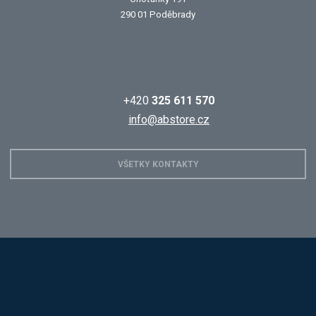
290 01 Poděbrady
+420
325 611 570
info@abstore.cz
VŠETKY KONTAKTY
Hobis