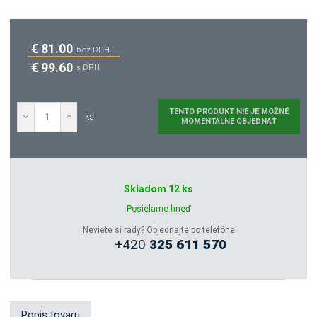
€ 81.00
bez DPH
€ 99.60
s DPH
TENTO PRODUKT NIE JE MOŽNÉ
ks
MOMENTÁLNE OBJEDNAŤ
Tento Produkt Sa Nedá
Momentálne Dopytovať
Skladom 12 ks
Posielame hneď
Zeptejte se odborníka
Neviete si rady? Objednajte po telefóne
+420
325 611 570
Sdílet
Popis tovaru