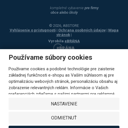
kompletné vybavenie
pre firmy
obce alebo školy
© 2026, ABSTORE
Vyhlásenie o prístupnosti
|
Ochrana osobných údajov
|
Mapa
stránok
|
Vyrobila
eBRÁNA
Používame súbory cookies
Používame cookies a podobné technológie pre zaistenie
základnej funkčnosti e-shopu as Vaším súhlasom aj pre
optimalizáciu webových stránok, personalizáciu obsahu aj
zobrazenie relevantných reklám. Informácie o Vašich
preferenciách zdieľame s našimi partnermi pre reklamné,
sociálne siete aj podrobné analýzy iba s Vaším súhlasom.
NASTAVENIE
Partneri môžu tieto údaje v rámci personalizácie reklamy
skombinovať s ďalšími dátami, ktoré ste im poskytli pri
ODMIETNUŤ
využívaní ich služieb. Kliknutím na tlačidlo SÚHLASÍM
vyjadríte Váš súhlas s ukladaním cookies na výkonové,