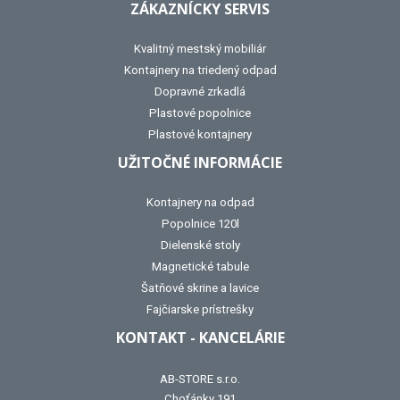
ZÁKAZNÍCKY SERVIS
Kvalitný mestský mobiliár
Kontajnery na triedený odpad
Dopravné zrkadlá
Plastové popolnice
Plastové kontajnery
UŽITOČNÉ INFORMÁCIE
Kontajnery na odpad
Popolnice 120l
Dielenské stoly
Magnetické tabule
Šatňové skrine a lavice
Fajčiarske prístrešky
KONTAKT - KANCELÁRIE
AB-STORE s.r.o.
Choťánky 191