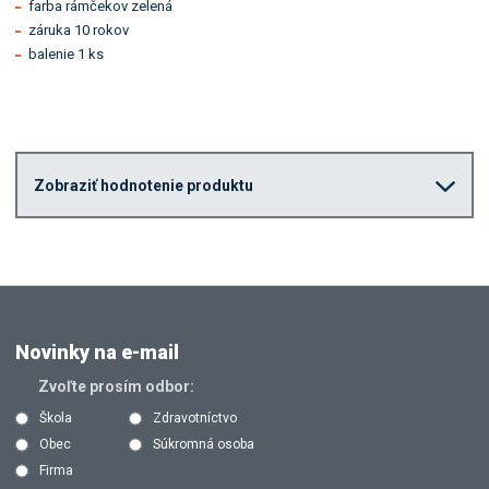
farba rámčekov zelená
záruka 10 rokov
balenie 1 ks
Zobraziť hodnotenie produktu
Novinky na e-mail
Zvoľte prosím odbor:
Škola
Zdravotníctvo
Obec
Súkromná osoba
Firma