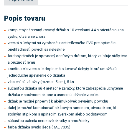
Popis tovaru
kompletný nástenný kovový držiak s 10 vreckami A4 s orientáciou na
výšku, otváranie zhora
vrecká s úchytmi sú vyrobené z antireflexného PVC pre optimálnu
priehľadnosť, povrch sa neleskne
farebný rámček je spevnený oceľovým drôtom, ktorý zaisťuje stály tvar
a pružnosť lemu
konštrukcia vrecka je doplnená o kovové úchyty, ktoré umožňujú
jednoduché upevnenie do držiaka
v balení sú záložky (rozmer: 5 cm), 5 ks
súčasťou držiaka sú 4 aretačné zarážky, ktoré zabezpečia uchytenie
držiaka v správnom sklone a usmernia držanie vreciek
držiak je možné pripevniť k akémukoľvek pevnému povrchu
ďalej je možné kombinovať s kĺbovým ramenom, pivorackom, či
stolným stĺpikom s upínacím zverákom alebo podstavcom
súčasťou balenia nerezové skrutky a hmoždinky
farba držiaka svetlo šedá (RAL 7035)