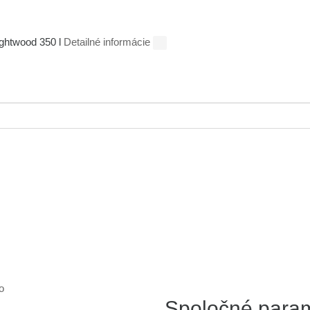
ightwood 350 l
Detailné informácie
o
Spoločné para