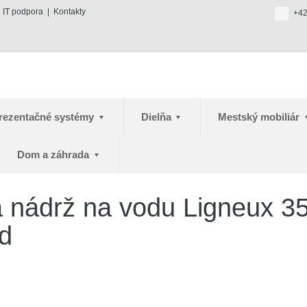
IT podpora
Kontakty
+42
rezentačné systémy
Dielňa
Mestský mobiliár
Dom a záhrada
á nádrž na vodu Ligneux 35
d