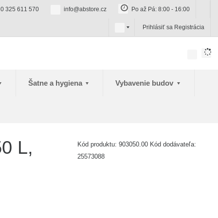
0 325 611 570
info@abstore.cz
Po až Pá: 8:00 - 16:00
s
Prihlásiť sa
Registrácia
k
Šatne a hygiena
Vybavenie budov
0 L,
Kód produktu:
903050.00
Kód dodávateľa:
25573088