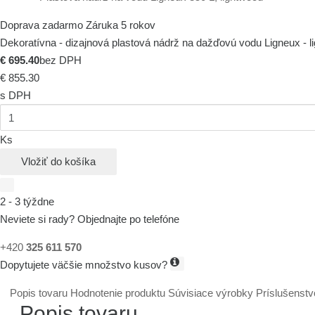
Doprava zadarmo
Záruka 5 rokov
Dekoratívna - dizajnová plastová nádrž na dažďovú vodu Ligneux - l
€ 695.40
bez DPH
€ 855.30
s DPH
Ks
Vložiť do košíka
2 - 3 týždne
Neviete si rady? Objednajte po telefóne
+420
325 611 570
Dopytujete väčšie množstvo kusov?
Popis tovaru
Hodnotenie produktu
Súvisiace výrobky
Príslušenstv
Popis tovaru