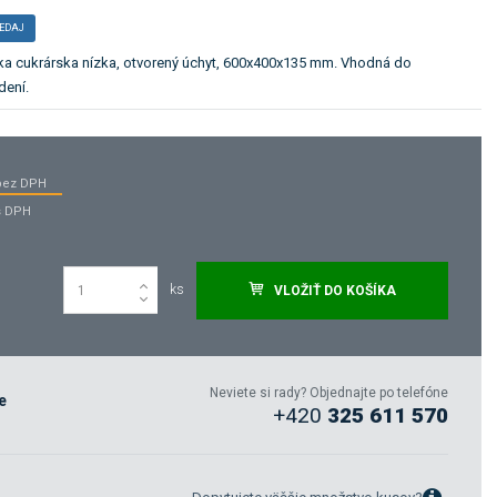
EDAJ
ka cukrárska nízka, otvorený úchyt, 600x400x135 mm. Vhodná do
dení.
bez DPH
s DPH
ks
VLOŽIŤ DO KOŠÍKA
Neviete si rady? Objednajte po telefóne
e
+420
325 611 570