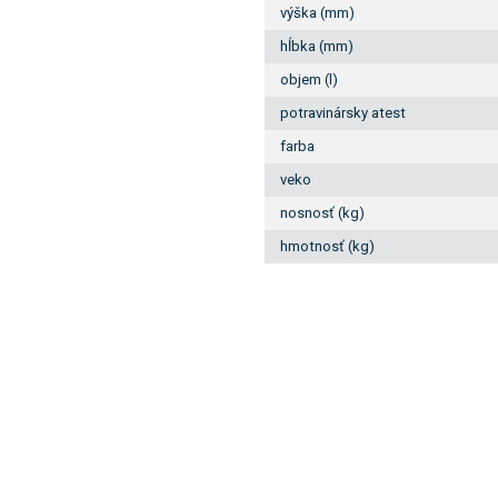
výška (mm)
hĺbka (mm)
objem (l)
potravinársky atest
farba
veko
nosnosť (kg)
hmotnosť (kg)