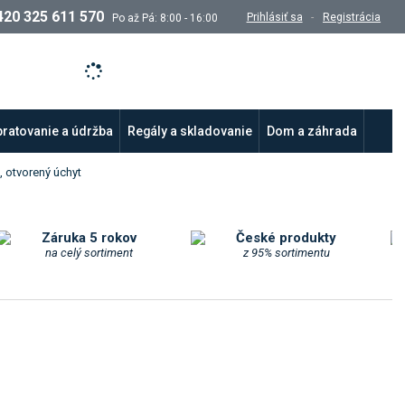
420 325 611 570
Prihlásiť sa
Registrácia
Po až Pá: 8:00 - 16:00
ratovanie a údržba
Regály a skladovanie
Dom a záhrada
, otvorený úchyt
Záruka 5 rokov
České produkty
na celý sortiment
z 95% sortimentu