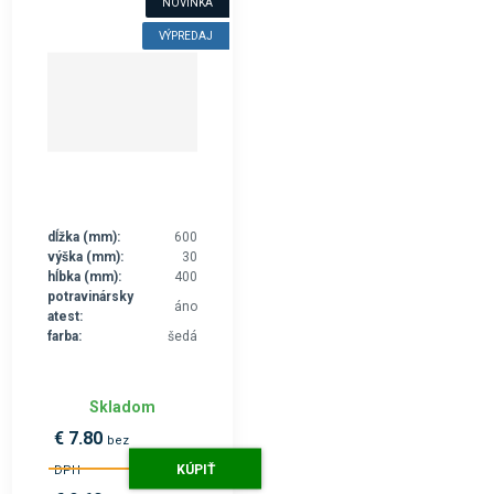
NOVINKA
VÝPREDAJ
dĺžka (mm):
600
výška (mm):
30
hĺbka (mm):
400
potravinársky
áno
atest:
farba:
šedá
Skladom
€ 7.80
bez
KÚPIŤ
DPH