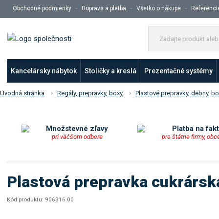
Obchodné podmienky
Doprava a platba
Všetko o nákupe
Referenci
Kancelársky nábytok
Stoličky a kreslá
Prezentačné systémy
Úvodná stránka
Regály, prepravky, boxy
Plastové prepravky, debny, b
Množstevné zľavy
Platba na fak
pri väčšom odbere
pre štátne firmy, obc
Plastová prepravka cukrárska
Kód produktu:
906316.00
K
ó
K