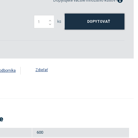
Dopytujete väčšie množstvo kusov?
ks
DOPYTOVAŤ
Zdieľať
odborníka
e
600