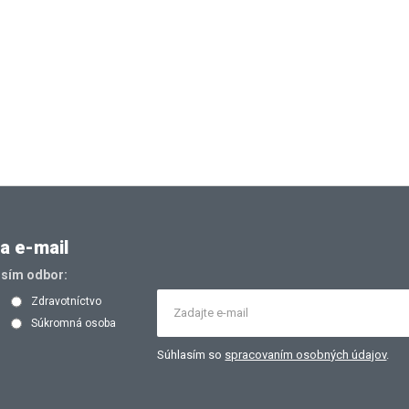
a e-mail
osím odbor:
Zdravotníctvo
Súkromná osoba
Súhlasím so
spracovaním osobných údajov
.