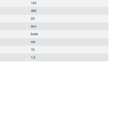
135
400
20
áno
biela
nie
10
1,5