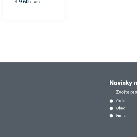
€ 9.60
s DPH
Novinky n
Zvoľte pr
Škola
Obec
Firma