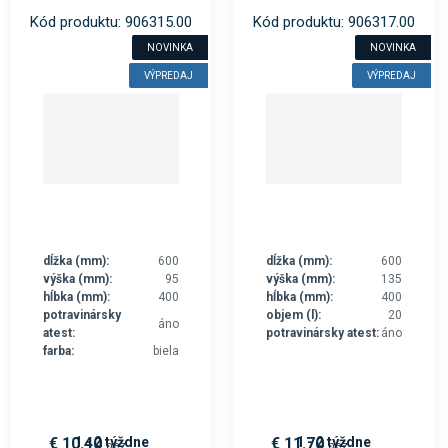
Kód produktu: 906315.00
Kód produktu: 906317.00
NOVINKA
NOVINKA
VÝPREDAJ
VÝPREDAJ
dĺžka (mm):
600
dĺžka (mm):
600
výška (mm):
95
výška (mm):
135
hĺbka (mm):
400
hĺbka (mm):
400
potravinársky
objem (l):
20
áno
atest:
potravinársky atest:
áno
farba:
biela
1 - 2 týždne
1 - 2 týždne
€ 10.40
€ 11.70
bez
bez