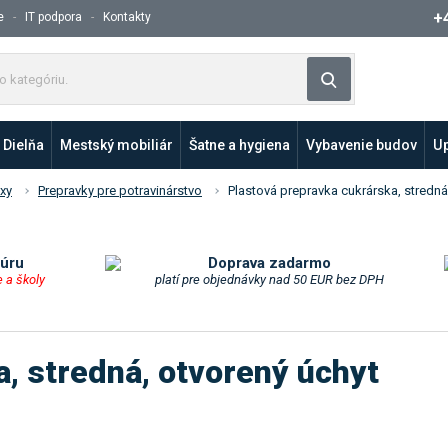
+
e
IT podpora
Kontakty
Z
Vyhľadávanie
a
d
a
Dielňa
Mestský mobiliár
Šatne a hygiena
Vybavenie budov
Up
j
t
oxy
Prepravky pre potravinárstvo
Plastová prepravka cukrárska, stredná
e
p
r
o
túru
Doprava zadarmo
e a školy
platí pre objednávky nad 50 EUR bez DPH
d
u
k
t
, stredná, otvorený úchyt
a
l
e
b