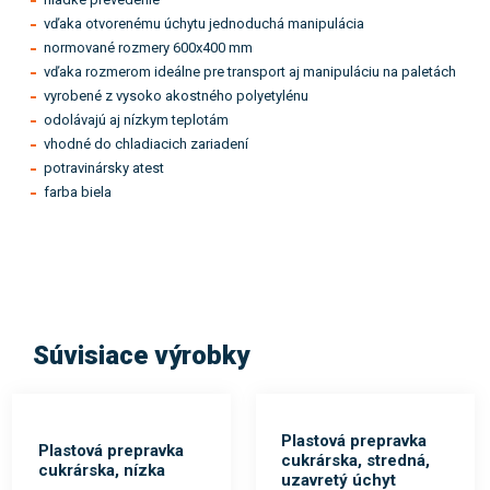
vďaka otvorenému úchytu jednoduchá manipulácia
normované rozmery 600x400 mm
vďaka rozmerom ideálne pre transport aj manipuláciu na paletách
vyrobené z vysoko akostného polyetylénu
odolávajú aj nízkym teplotám
vhodné do chladiacich zariadení
potravinársky atest
farba biela
Súvisiace výrobky
Plastová prepravka
Plastová prepravka
cukrárska, stredná,
cukrárska, nízka
uzavretý úchyt