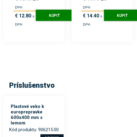
DPH
DPH
€ 12.80
€ 14.40
KÚPIŤ
KÚPIŤ
s
s
DPH
DPH
Príslušenstvo
Plastové veko k
europrepravke
600x400 mm s
lemom
Kód produktu: 906215.00