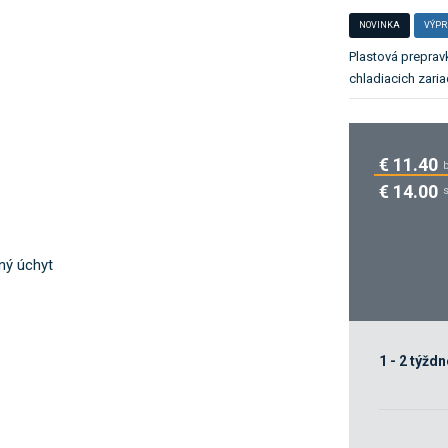
o
NOVINKA
VÝPR
k
a
Plastová preprav
t
chladiacich zaria
e
g
ó
€ 11.40
r
i
€ 14.00
u
.
1 - 2 týždn