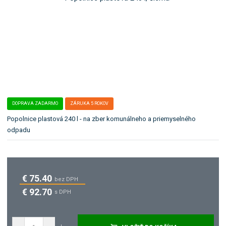
b
ľ
o
a
:
k
1
a
4
t
4
e
7
g
0
ó
1
4
r
5
DOPRAVA ZADARMO
ZÁRUKA 5 ROKOV
i
u
Popolnice plastová 240 l - na zber komunálneho a priemyselného
.
odpadu
€ 75.40
bez DPH
€ 92.70
s DPH