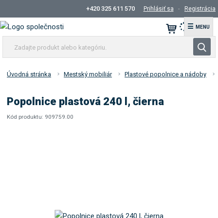
+420 325 611 570
Prihlásiť sa
Registrácia
☰
Z
V
a
y
d
h
a
Úvodná stránka
Mestský mobiliár
Plastové popolnice a nádoby
ľ
j
t
a
Popolnice plastová 240 l, čierna
e
d
p
Kód produktu:
909759.00
á
K
r
v
ó
o
d
a
d
d
n
u
o
i
k
d
á
e
t
v
a
a
l
t
e
e