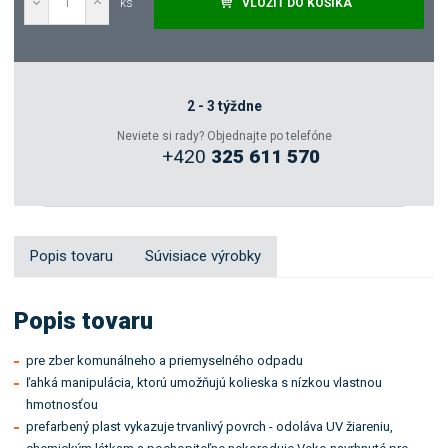
ks
VLOŽIŤ DO KOŠÍKA
Dopytovať
Zeptejte se odborníka
2 - 3 týždne
Neviete si rady? Objednajte po telefóne
+420
325 611 570
Sdílet
Popis tovaru
Súvisiace výrobky
Popis tovaru
pre zber komunálneho a priemyselného odpadu
ľahká manipulácia, ktorú umožňujú kolieska s nízkou vlastnou
hmotnosťou
prefarbený plast vykazuje trvanlivý povrch - odoláva UV žiareniu,