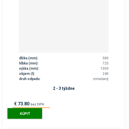
dĺžka (mm):
580
hĺbka (mm):
725
výška (mm):
1050
objem (l):
240
druh odpadu:
zmiešaný
2 - 3 týždne
€ 73.80
bez DPH
€ 90.80
s DPH
KÚPIŤ