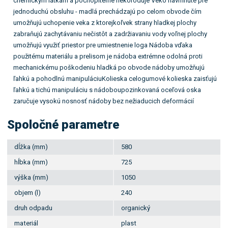
chemickým látkam a pochopiteľne nekoroduje Veko navrhnuté pre
jednoduchú obsluhu - madlá prechádzajú po celom obvode čím
umožňujú uchopenie veka z ktorejkoľvek strany hladkej plochy
zabraňujú zachytávaniu nečistôt a zadržiavaniu vody voľnej plochy
umožňujú využiť priestor pre umiestnenie loga Nádoba vďaka
použitému materiálu a prelisom je nádoba extrémne odolná proti
mechanickému poškodeniu hladká po obvode nádoby umožňujú
ľahkú a pohodlnú manipuláciuKolieska celogumové kolieska zaisťujú
ľahkú a tichú manipuláciu s nádoboupozinkovaná oceľová oska
zaručuje vysokú nosnosť nádoby bez nežiaducich deformácií
Spoločné parametre
dĺžka (mm)
580
hĺbka (mm)
725
výška (mm)
1050
objem (l)
240
druh odpadu
organický
materiál
plast