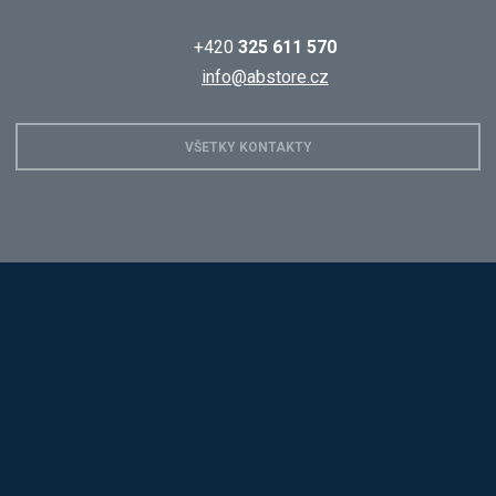
+420
325 611 570
info@abstore.cz
VŠETKY KONTAKTY
Hobis
Alba
Kovos