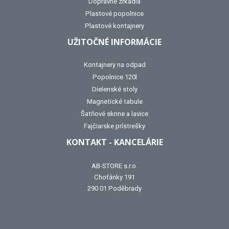
Dopravné zrkadlá
Plastové popolnice
Plastové kontajnery
UŽITOČNÉ INFORMÁCIE
Kontajnery na odpad
Popolnice 120l
Dielenské stoly
Magnetické tabule
Šatňové skrine a lavice
Fajčiarske prístrešky
KONTAKT - KANCELÁRIE
AB-STORE s.r.o.
Choťánky 191
290 01 Poděbrady