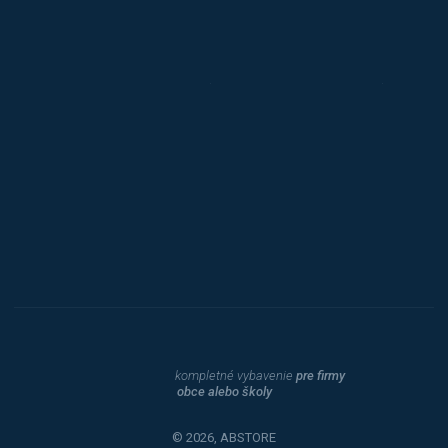
Jansen D.
Mars
Triton
Toyota
Procity
Dahle
kompletné vybavenie
pre firmy
obce alebo školy
© 2026, ABSTORE