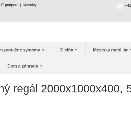
IT podpora
Kontakty
+42
rezentačné systémy
Dielňa
Mestský mobiliár
Dom a záhrada
vný regál 2000x1000x400, 