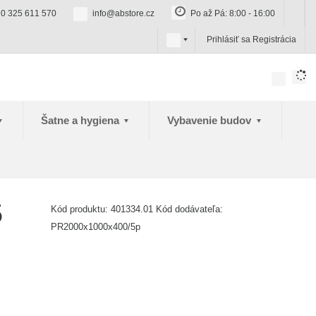
0 325 611 570
info@abstore.cz
Po až Pá: 8:00 - 16:00
s
Prihlásiť sa
Registrácia
k
Šatne a hygiena
Vybavenie budov
5
Kód produktu:
401334.01
Kód dodávateľa:
PR2000x1000x400/5p