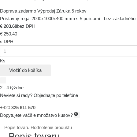
Doprava zadarmo
Výpredaj
Záruka 5 rokov
Prístavný regál 2000x1000x400 mmn s 5 policami - bez základného reg
€ 203.60
bez DPH
€ 250.40
s DPH
Ks
Vložiť do košíka
2 - 4 týždne
Neviete si rady? Objednajte po telefóne
+420
325 611 570
Dopytujete väčšie množstvo kusov?
Popis tovaru
Hodnotenie produktu
Popis tovaru