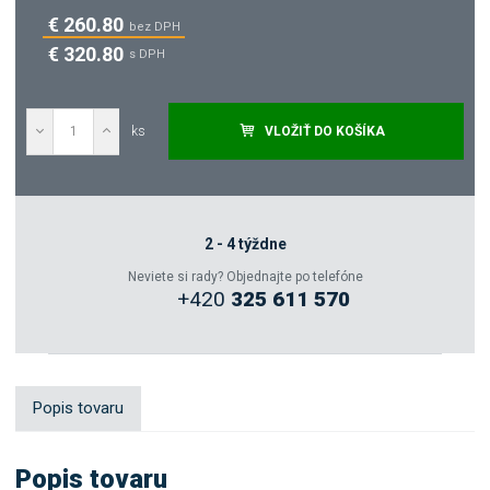
€ 260.80
bez DPH
€ 320.80
s DPH
ks
VLOŽIŤ DO KOŠÍKA
Dopytovať
Zeptejte se odborníka
2 - 4 týždne
Neviete si rady? Objednajte po telefóne
+420
325 611 570
Sdílet
Popis tovaru
Popis tovaru