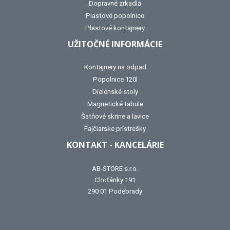
Dopravné zrkadlá
Plastové popolnice
Plastové kontajnery
UŽITOČNÉ INFORMÁCIE
Kontajnery na odpad
Popolnice 120l
Dielenské stoly
Magnetické tabule
Šatňové skrine a lavice
Fajčiarske prístrešky
KONTAKT - KANCELÁRIE
AB-STORE s.r.o.
Choťánky 191
290 01 Poděbrady