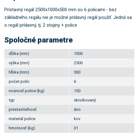
Prístavný regál 2500x1000x500 mm so 6 policami - bez
základného regálu nie je možné prídavný regál použiť. Jedná sa
o regál prídavný, tj. 2 stojiny + police
Spoločné parametre
dĺžka (mm)
1000
výška (mm)
2500
hĺbka (mm)
500
počet políc
6
nosnosť police (kg)
150
typ
skrutkovaný
prestaviteľnosť
áno
materiál police
kov
hmotnosť (kg)
31