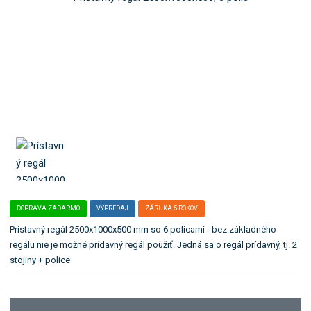
b
ľ
o
a
:
k
P
a
R
t
2
e
5
g
0
ó
0
x
r
1
i
0
u
0
.
0
x
5
DOPRAVA ZADARMO
VÝPREDAJ
ZÁRUKA 5 ROKOV
0
Prístavný regál 2500x1000x500 mm so 6 policami - bez základného
0
regálu nie je možné prídavný regál použiť. Jedná sa o regál prídavný, tj. 2
/
stojiny + police
6
p