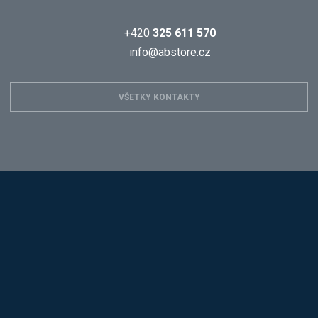
+420
325 611 570
info@abstore.cz
VŠETKY KONTAKTY
Hobis
Alba
Kovos