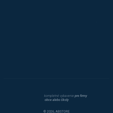
Jansen D.
Mars
Triton
Toyota
Procity
Dahle
kompletné vybavenie
pre firmy
obce alebo školy
© 2026, ABSTORE