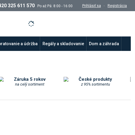
420 325 611 570
Prihlásiť sa
Registrácia
Po až Pá: 8:00 - 16:00
ratovanie a údržba
Regály a skladovanie
Dom a záhrada
Záruka 5 rokov
České produkty
na celý sortiment
z 95% sortimentu