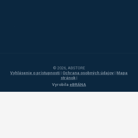
Alba
Kovos
Jansen
Toyota
Procity
© 2026, ABSTORE
Vyhlásenie o prístupnosti
|
Ochrana osobných údajov
|
Mapa
stránok
|
Vyrobila
eBRÁNA