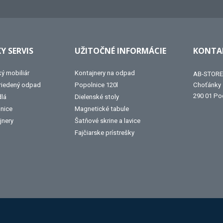
Y SERVIS
UŽITOČNÉ INFORMÁCIE
KONTAK
ký mobiliár
Kontajnery na odpad
AB-STORE 
triedený odpad
Popolnice 120l
Choťánky
290 01 Po
dlá
Dielenské stoly
lnice
Magnetické tabule
jnery
Šatňové skrine a lavice
Fajčiarske prístrešky