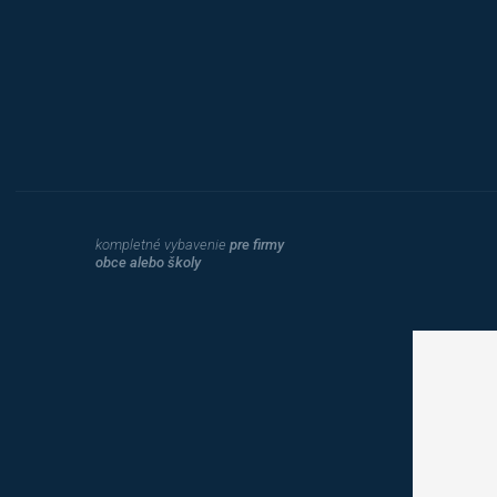
Hobis
kompletné vybavenie
pre firmy
obce alebo školy