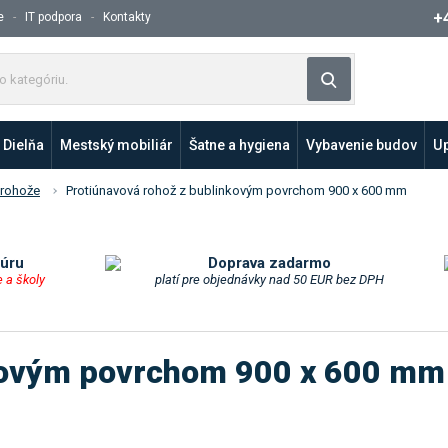
+
e
IT podpora
Kontakty
Z
Vyhľadávanie
a
d
a
Dielňa
Mestský mobiliár
Šatne a hygiena
Vybavenie budov
Up
j
t
 rohože
Protiúnavová rohož z bublinkovým povrchom 900 x 600 mm
e
p
r
o
túru
Doprava zadarmo
e a školy
platí pre objednávky nad 50 EUR bez DPH
d
u
k
t
nkovým povrchom 900 x 600 mm
a
l
e
b