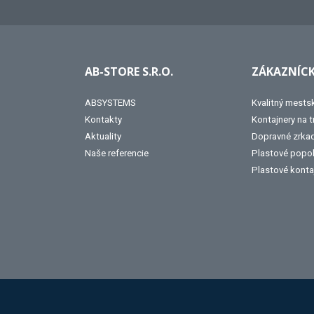
AB-STORE S.R.O.
ZÁKAZNÍCK
ABSYSTEMS
Kvalitný mests
Kontakty
Kontajnery na 
Aktuality
Dopravné zrka
Naše referencie
Plastové popo
Plastové konta