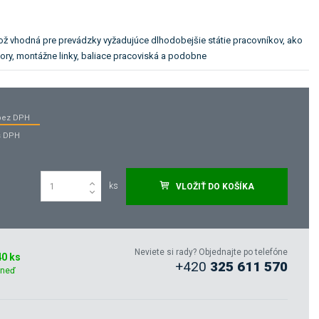
ož vhodná pre prevádzky vyžadujúce dlhodobejšie státie pracovníkov, ako
tory, montážne linky, baliace pracoviská a podobne
bez DPH
s DPH
ks
VLOŽIŤ DO KOŠÍKA
Neviete si rady? Objednajte po telefóne
0 ks
+420
325 611 570
hneď