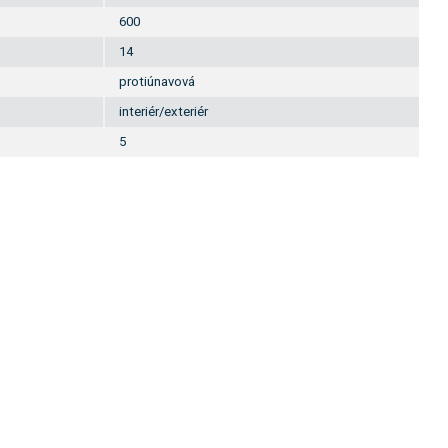
600
14
protiúnavová
interiér/exteriér
5