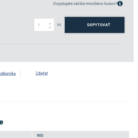
Dopytujete väčšie množstvo kusov?
ks
DOPYTOVAŤ
Zdieľať
odborníka
e
900