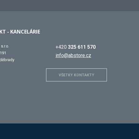
T - KANCELÁRIE
s.r.o.
+420
325 611 570
 191
info@abstore.cz
děbrady
VŠETKY KONTAKTY