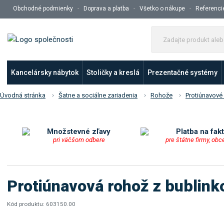
Obchodné podmienky
Doprava a platba
Všetko o nákupe
Referenci
Kancelársky nábytok
Stoličky a kreslá
Prezentačné systémy
Úvodná stránka
Šatne a sociálne zariadenia
Rohože
Protiúnavové
Množstevné zľavy
Platba na fak
pri väčšom odbere
pre štátne firmy, obc
Protiúnavová rohož z bubli
Kód produktu:
603150.00
K