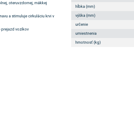
nej, oteruvzdornej, mäkkej
hĺbka (mm)
výška (mm)
avu a stimuluje cirkuláciu krvi v
určenie
e prejazd vozíkov
umiestnenia
hmotnosť (kg)