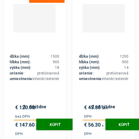
dĺžka (mm):
1500
dĺžka (mm):
1200
hĺbka (mm):
900
hĺbka (mm):
900
výška (mm):
18
výška (mm):
14
určenie:
protiúnavová
určenie:
protiúnavová
umiestnenia:
interiér/exteriér
umiestnenia:
interiér/exteriér
2 - 4 týždne
2 - 4 týždne
€ 120.00
€ 45.80
bez
bez DPH
DPH
€ 147.60
€ 56.30
KÚPIŤ
KÚPIŤ
s
s
DPH
DPH