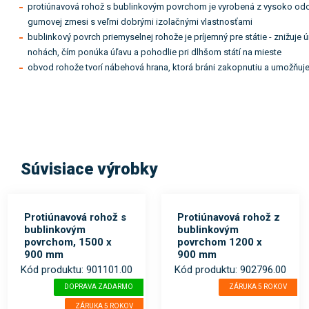
protiúnavová rohož s bublinkovým povrchom je vyrobená z vysoko odol
gumovej zmesi s veľmi dobrými izolačnými vlastnosťami
bublinkový povrch priemyselnej rohože je príjemný pre státie - znižuje ún
nohách, čím ponúka úľavu a pohodlie pri dlhšom státí na mieste
obvod rohože tvorí nábehová hrana, ktorá bráni zakopnutiu a umožňuj
Súvisiace výrobky
Protiúnavová rohož s
Protiúnavová rohož z
bublinkovým
bublinkovým
povrchom, 1500 x
povrchom 1200 x
900 mm
900 mm
Kód produktu: 901101.00
Kód produktu: 902796.00
DOPRAVA ZADARMO
ZÁRUKA 5 ROKOV
ZÁRUKA 5 ROKOV