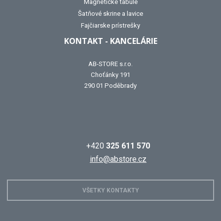
Magnetické tabule
Šatňové skrine a lavice
Fajčiarske prístrešky
KONTAKT - KANCELÁRIE
AB-STORE s.r.o.
Choťánky 191
290 01 Poděbrady
+420
325 611 570
info@abstore.cz
VŠETKY KONTAKTY