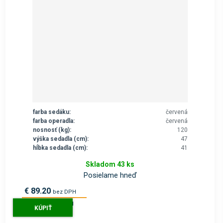
farba sedáku:
červená
farba operadla:
červená
nosnosť (kg):
120
výška sedadla (cm):
47
hĺbka sedadla (cm):
41
Skladom 43 ks
Posielame hneď
€ 89.20
bez DPH
€ 109.70
s DPH
KÚPIŤ