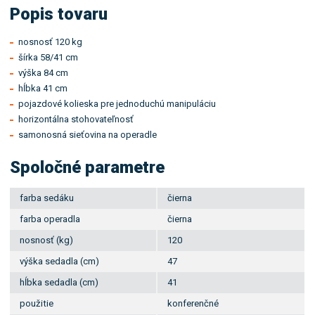
Popis tovaru
nosnosť 120 kg
šírka 58/41 cm
výška 84 cm
hĺbka 41 cm
pojazdové kolieska pre jednoduchú manipuláciu
horizontálna stohovateľnosť
samonosná sieťovina na operadle
Spoločné parametre
farba sedáku
čierna
farba operadla
čierna
nosnosť (kg)
120
výška sedadla (cm)
47
hĺbka sedadla (cm)
41
použitie
konferenčné