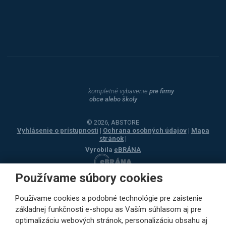
Dahle
kompletné vybavenie
pre firmy
obce alebo školy
© 2026, ABSTORE
Vyhlásenie o prístupnosti
|
Ochrana osobných údajov
|
Mapa
stránok
|
Vyrobila
eBRÁNA
Používame súbory cookies
Používame cookies a podobné technológie pre zaistenie
základnej funkčnosti e-shopu as Vaším súhlasom aj pre
optimalizáciu webových stránok, personalizáciu obsahu aj