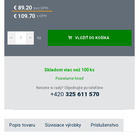
€ 89.20
bez DPH
€ 109.70
s DPH
ks
VLOŽIŤ DO KOŠÍKA
Dopytovať
Skladom viac než 100 ks
Zeptejte se odborníka
Posielame hneď
Neviete si rady? Objednajte po telefóne
+420
325 611 570
Sdílet
Popis tovaru
Súvisiace výrobky
Príslušenstvo