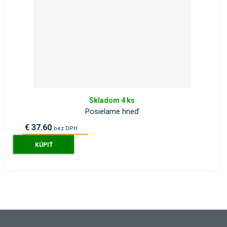
Skladom 4 ks
Posielame hneď
€ 37.60
bez DPH
€ 46.20
s DPH
KÚPIŤ