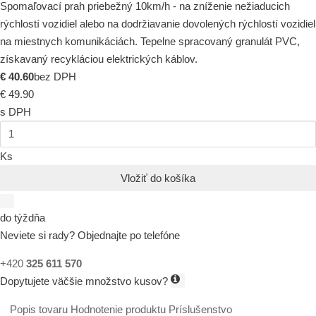
Spomaľovací prah priebežný 10km/h - na zníženie nežiaducich
rýchlostí vozidiel alebo na dodržiavanie dovolených rýchlostí vozidiel
na miestnych komunikáciách. Tepelne spracovaný granulát PVC,
získavaný recykláciou elektrických káblov.
€ 40.60
bez DPH
€ 49.90
s DPH
Ks
Vložiť do košíka
do týždňa
Neviete si rady? Objednajte po telefóne
+420
325 611 570
Dopytujete väčšie množstvo kusov?
Popis tovaru
Hodnotenie produktu
Príslušenstvo