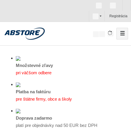
s
Registrácia
k
☰
V
y
h
ľ
a
Množstevné zľavy
d
pri väčšom odbere
á
v
Platba na faktúru
a
pre štátne firmy, obce a školy
n
i
e
Doprava zadarmo
platí pre objednávky nad 50 EUR bez DPH