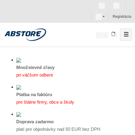
s
Registrácia
k
☰
V
y
h
ľ
a
Množstevné zľavy
d
pri väčšom odbere
á
v
Platba na faktúru
a
pre štátne firmy, obce a školy
n
i
e
Doprava zadarmo
platí pre objednávky nad 50 EUR bez DPH