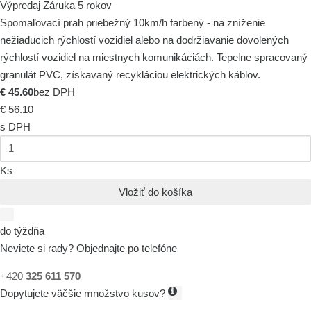
Výpredaj
Záruka 5 rokov
Spomaľovací prah priebežný 10km/h farbený - na zníženie
nežiaducich rýchlostí vozidiel alebo na dodržiavanie dovolených
rýchlostí vozidiel na miestnych komunikáciách. Tepelne spracovaný
granulát PVC, získavaný recykláciou elektrických káblov.
€ 45.60
bez DPH
€ 56.10
s DPH
Ks
Vložiť do košíka
do týždňa
Neviete si rady? Objednajte po telefóne
+420
325 611 570
Dopytujete väčšie množstvo kusov?