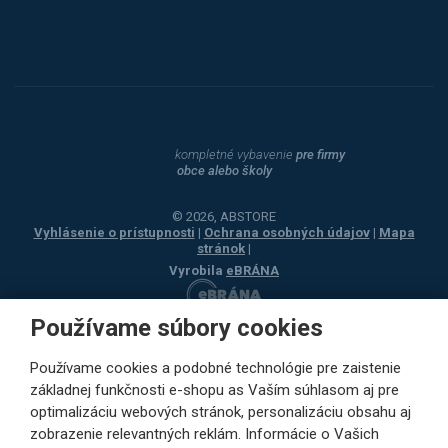
Dahle
kompletné vybavenie
pre firmy
obce alebo školy
© 2026, ABSTORE
Vyhlásenie o prístupnosti
|
Ochrana osobných údajov
|
Mapa
stránok
|
Vyrobila
eBRÁNA
Používame súbory cookies
Používame cookies a podobné technológie pre zaistenie
základnej funkčnosti e-shopu as Vaším súhlasom aj pre
optimalizáciu webových stránok, personalizáciu obsahu aj
zobrazenie relevantných reklám. Informácie o Vašich