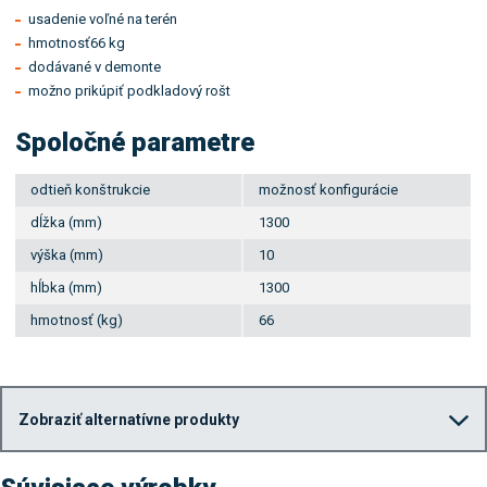
usadenie voľné na terén
hmotnosť66 kg
dodávané v demonte
možno prikúpiť podkladový rošt
Spoločné parametre
odtieň konštrukcie
možnosť konfigurácie
dĺžka (mm)
1300
výška (mm)
10
hĺbka (mm)
1300
hmotnosť (kg)
66
Zobraziť alternatívne produkty