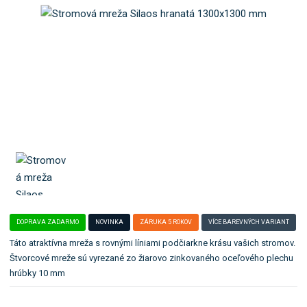
b
e
o
ľ
k
a
a
:
2
t
0
e
1
g
2
ó
1
r
8
i
u
.
DOPRAVA ZADARMO
NOVINKA
ZÁRUKA 5 ROKOV
VÍCE BAREVNÝCH VARIANT
Táto atraktívna mreža s rovnými líniami podčiarkne krásu vašich stromov.
Štvorcové mreže sú vyrezané zo žiarovo zinkovaného oceľového plechu
hrúbky 10 mm