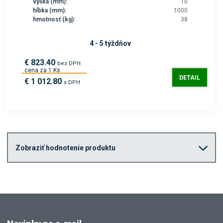
výška (mm):
10
hĺbka (mm):
1000
hmotnosť (kg):
38
4 - 5 týždňov
€ 823.40
bez DPH
cena za 1 Ks
DETAIL
€ 1 012.80
s DPH
Zobraziť hodnotenie produktu