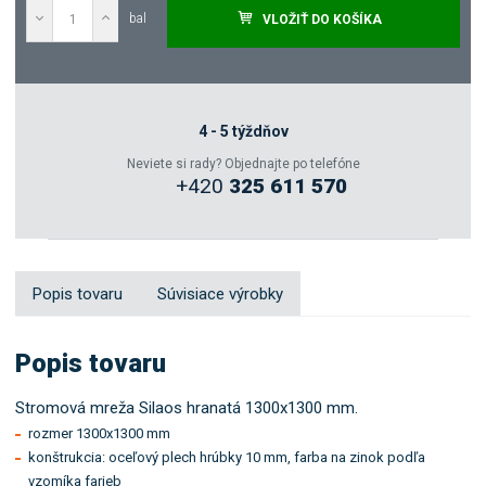
bal
VLOŽIŤ DO KOŠÍKA
Dopytovať
Zeptejte se odborníka
4 - 5 týždňov
Neviete si rady? Objednajte po telefóne
+420
325 611 570
Sdílet
Popis tovaru
Súvisiace výrobky
Popis tovaru
Stromová mreža Silaos hranatá 1300x1300 mm.
rozmer 1300x1300 mm
konštrukcia: oceľový plech hrúbky 10 mm, farba na zinok podľa
vzomíka farieb