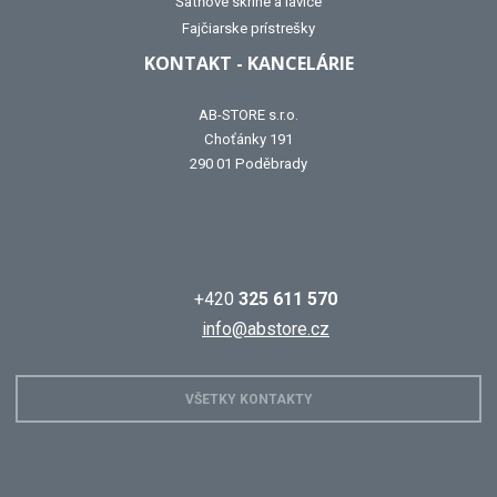
Šatňové skrine a lavice
Fajčiarske prístrešky
KONTAKT - KANCELÁRIE
AB-STORE s.r.o.
Choťánky 191
290 01 Poděbrady
+420
325 611 570
info@abstore.cz
VŠETKY KONTAKTY