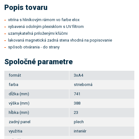
Popis tovaru
vitrína s hliníkovým rámom vo farbe elox
vybavená odolným plexisklom s UV filtrom
uzamykateľná priloženými kľúčmi
lakovaná magnetická zadná stena vhodná na popisovanie
spôsob otvárania - do strany
Spoločné parametre
formát
3xA4
farba
strieborná
dĺžka (mm)
741
výška (mm)
388
hĺbka (mm)
23
zadný panel
plech
využitia
interiér