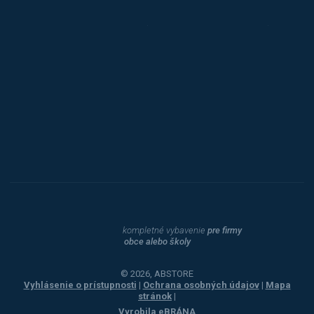
Triton
Toyota
Procity
Dahle
kompletné vybavenie
pre firmy
obce alebo školy
© 2026, ABSTORE
Vyhlásenie o prístupnosti
|
Ochrana osobných údajov
|
Mapa
stránok
|
Vyrobila
eBRÁNA