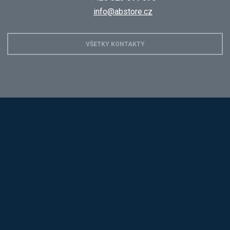
info@abstore.cz
VŠETKY KONTAKTY
Hobis
Alba
Kovos
Jansen D.
Mars