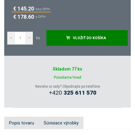
€ 145.20
bez DPH
€ 178.60
s DPH
ks
VLOŽIŤ DO KOŠÍKA
Dopytovať
Skladom 77 ks
Zeptejte se odborníka
Posielame hneď
Neviete si rady? Objednajte po telefóne
+420
325 611 570
Sdílet
Popis tovaru
Súvisiace výrobky