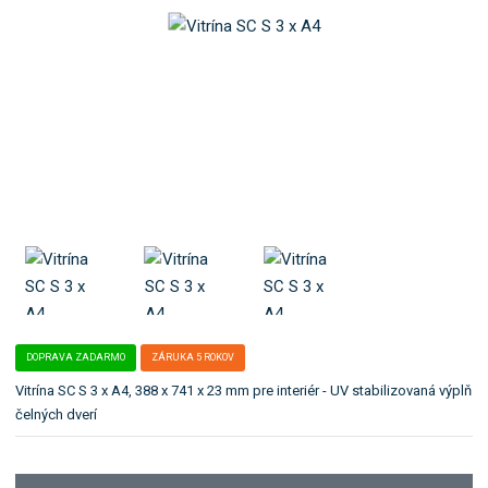
u
t
e
:
e
b
8
ľ
o
5
a
9
:
k
5
S
a
5
C
t
7
S
e
8
3
g
3
x
ó
1
A
6
4
r
5
i
9
u
9
.
DOPRAVA ZADARMO
ZÁRUKA 5 ROKOV
Vitrína SC S 3 x A4, 388 x 741 x 23 mm pre interiér - UV stabilizovaná výplň
čelných dverí