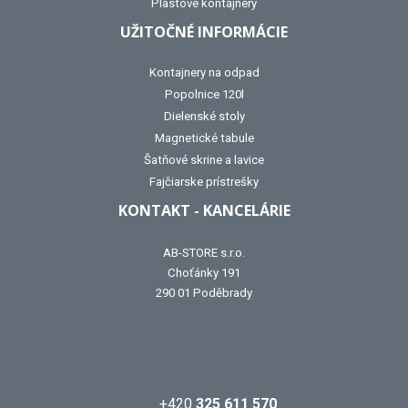
Plastové kontajnery
UŽITOČNÉ INFORMÁCIE
Kontajnery na odpad
Popolnice 120l
Dielenské stoly
Magnetické tabule
Šatňové skrine a lavice
Fajčiarske prístrešky
KONTAKT - KANCELÁRIE
AB-STORE s.r.o.
Choťánky 191
290 01 Poděbrady
+420
325 611 570