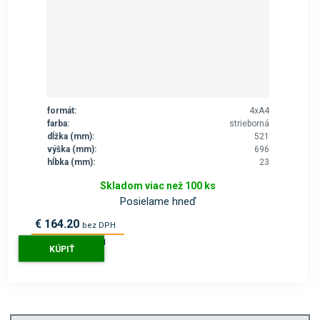
formát:
4xA4
farba:
strieborná
dĺžka (mm):
521
výška (mm):
696
hĺbka (mm):
23
Skladom viac než 100 ks
Posielame hneď
€ 164.20
bez DPH
€ 202.00
s DPH
KÚPIŤ