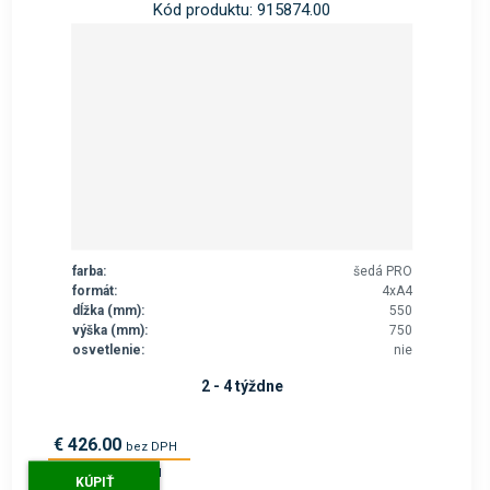
Kód produktu: 915874.00
farba:
šedá PRO
formát:
4xA4
dĺžka (mm):
550
výška (mm):
750
osvetlenie:
nie
2 - 4 týždne
€ 426.00
bez DPH
€ 524.00
s DPH
KÚPIŤ