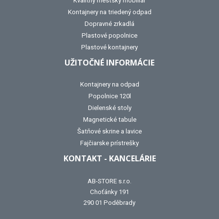
Kvalitný mestský mobiliár
Kontajnery na triedený odpad
Dopravné zrkadlá
Plastové popolnice
Plastové kontajnery
UŽITOČNÉ INFORMÁCIE
Kontajnery na odpad
Popolnice 120l
Dielenské stoly
Magnetické tabule
Šatňové skrine a lavice
Fajčiarske prístrešky
KONTAKT - KANCELÁRIE
AB-STORE s.r.o.
Choťánky 191
290 01 Poděbrady