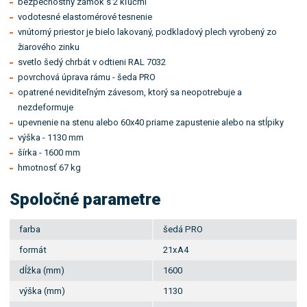
bezpečnostný zámok s 2 kľúčmi
vodotesné elastomérové tesnenie
vnútorný priestor je bielo lakovaný, podkladový plech vyrobený zo
žiarového zinku
svetlo šedý chrbát v odtieni RAL 7032
povrchová úprava rámu - šeda PRO
opatrené neviditeľným závesom, ktorý sa neopotrebuje a
nezdeformuje
upevnenie na stenu alebo 60x40 priame zapustenie alebo na stĺpiky
výška - 1130 mm
šírka - 1600 mm
hmotnosť 67 kg
Spoločné parametre
farba
šedá PRO
formát
21xA4
dĺžka (mm)
1600
výška (mm)
1130