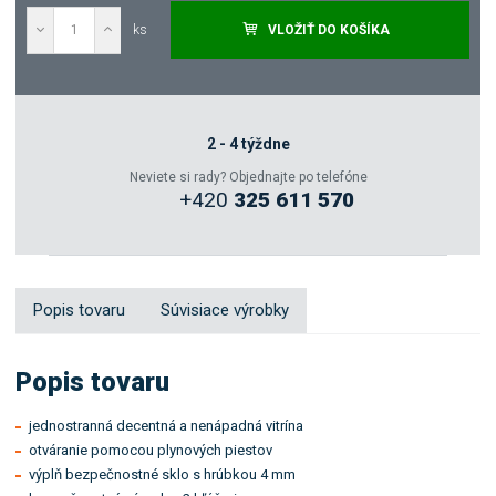
ks
VLOŽIŤ DO KOŠÍKA
Dopytovať
Zeptejte se odborníka
2 - 4 týždne
Neviete si rady? Objednajte po telefóne
+420
325 611 570
Sdílet
Popis tovaru
Súvisiace výrobky
Popis tovaru
jednostranná decentná a nenápadná vitrína
otváranie pomocou plynových piestov
výplň bezpečnostné sklo s hrúbkou 4 mm