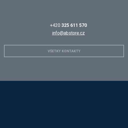
+420
325 611 570
info@abstore.cz
VŠETKY KONTAKTY
Hobis
Alba
Kovos