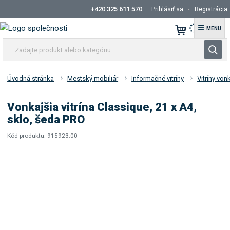
+420 325 611 570
Prihlásiť sa
Registrácia
☰
Z
V
a
y
d
h
a
Úvodná stránka
Mestský mobiliár
Informačné vitríny
Vitríny von
ľ
j
t
a
Vonkajšia vitrína Classique, 21 x A4,
e
d
sklo, šeda PRO
p
á
r
Kód produktu:
915923.00
v
K
o
a
ó
d
d
n
u
d
i
k
o
e
t
d
á
a
v
l
a
e
t