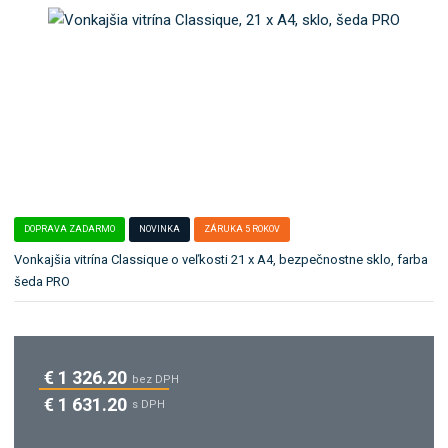
b
e
o
ľ
k
a
a
:
4
t
0
e
6
g
4
ó
8
r
2
i
.
G
u
DOPRAVA ZADARMO
NOVINKA
ZÁRUKA 5 ROKOV
P
.
Vonkajšia vitrína Classique o veľkosti 21 x A4, bezpečnostne sklo, farba
R
šeda PRO
O
€ 1 326.20
bez DPH
€ 1 631.20
s DPH