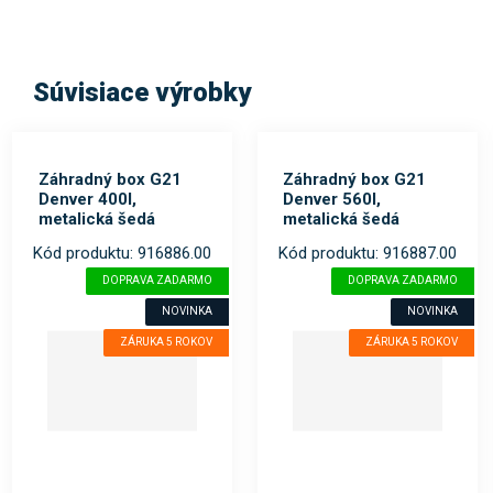
Súvisiace výrobky
Záhradný box G21
Záhradný box G21
Denver 400l,
Denver 560l,
metalická šedá
metalická šedá
Kód produktu: 916886.00
Kód produktu: 916887.00
DOPRAVA ZADARMO
DOPRAVA ZADARMO
NOVINKA
NOVINKA
ZÁRUKA 5 ROKOV
ZÁRUKA 5 ROKOV