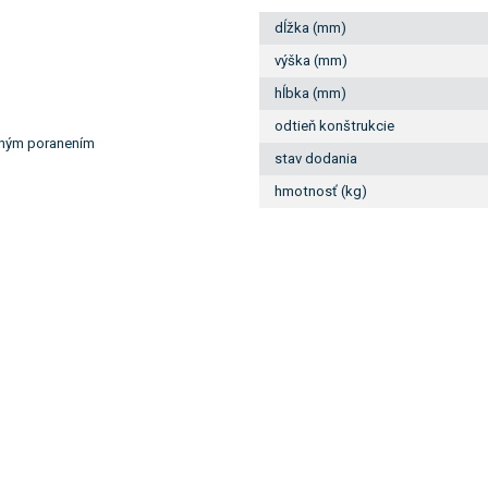
dĺžka (mm)
výška (mm)
hĺbka (mm)
odtieň konštrukcie
ceným poranením
stav dodania
hmotnosť (kg)