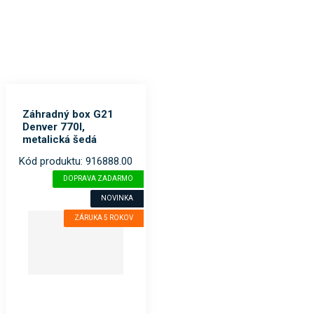
Záhradný box G21
Denver 770l,
metalická šedá
Kód produktu: 916888.00
DOPRAVA ZADARMO
NOVINKA
ZÁRUKA 5 ROKOV