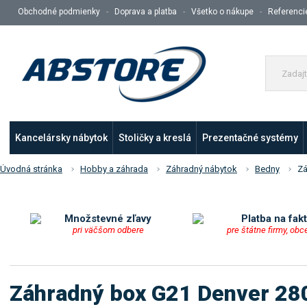
Obchodné podmienky
Doprava a platba
Všetko o nákupe
Referenci
Kancelársky nábytok
Stoličky a kreslá
Prezentačné systémy
Úvodná stránka
Hobby a záhrada
Záhradný nábytok
Bedny
Zá
Množstevné zľavy
Platba na fak
pri väčšom odbere
pre štátne firmy, obc
Záhradný box G21 Denver 280