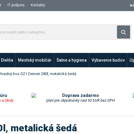
+
e
IT podpora
Kontakty
Z
Vyh
a
d
a
j
Dielňa
Mestský mobiliár
t
Šatne a hygiena
Vybavenie budov
Up
e
p
hradný box G21 Denver 280l, metalická šedá
r
o
d
túru
Doprava zadarmo
u
e a školy
platí pre objednávky nad 50 EUR bez DPH
k
t
a
l, metalická šedá
l
e