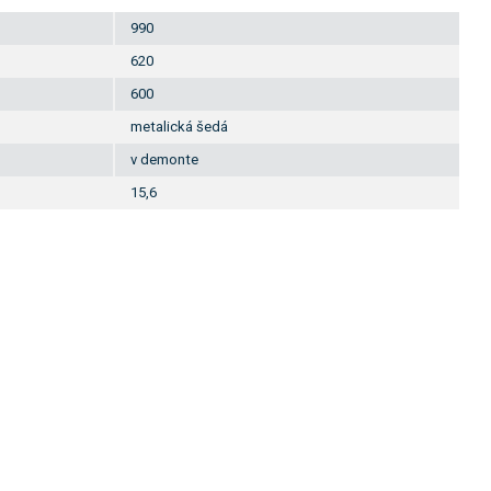
990
620
600
metalická šedá
v demonte
15,6