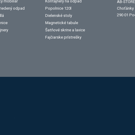
ký mobiliár
Kontajnery na odpad
AB-STORE 
triedený odpad
Popolnice 120l
Choťánky
290 01 Po
dlá
Dielenské stoly
lnice
Magnetické tabule
jnery
Šatňové skrine a lavice
Fajčiarske prístrešky
Alba
Kovos
Jansen
Toyota
Procity