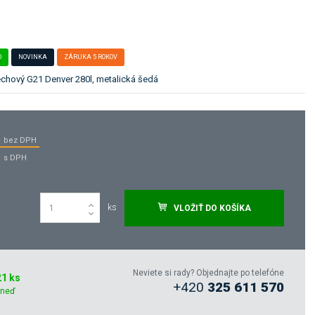
O
NOVINKA
ZÁRUKA 5 ROKOV
chový G21 Denver 280l, metalická šedá
bez DPH
s DPH
ks
VLOŽIŤ DO KOŠÍKA
Neviete si rady? Objednajte po telefóne
1 ks
+420
325 611 570
hneď