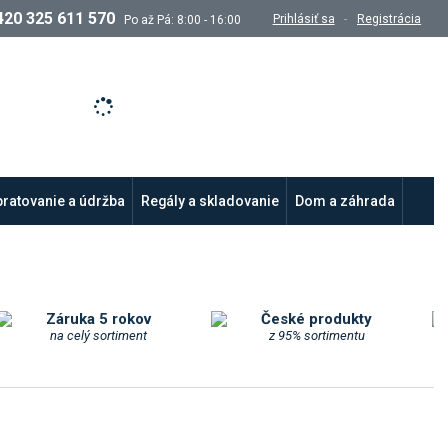
420 325 611 570
Prihlásiť sa
Registrácia
Po až Pá: 8:00 - 16:00
ľadávanie
ratovanie a údržba
Regály a skladovanie
Dom a záhrada
Záruka 5 rokov
České produkty
na celý sortiment
z 95% sortimentu