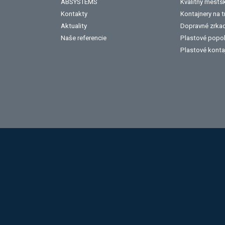
ABSYSTEMS
Kvalitný mests
Kontakty
Kontajnery na 
Aktuality
Dopravné zrka
Naše referencie
Plastové popo
Plastové konta
Hobis