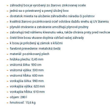
záhradný box je vyrobený zo žiarovo zinkovanej ocele
jedná sa o priestranný a pevný úložný box
dostatok miesta na uloženie záhradného náradia či polstrov
kvalitná žiarovo pozinkovaná oceľ odoláva dažďu snehu aj UV žiareniu
plynulé otváranie a zatváranie umožňujú plynové pružiny
zabraňujú tiež náhlemu klesnutiu veka, takže chránia prsty pred nech
čisté línie boxu vkusne doplnia vzhľad vašej záhrady
k boxu je priložený aj zámok s kľúčmi
farebné prevedenie: metalická šedá
materiál: pozinkovaný plech
hrúbka plechu: 0,45 mm
vnútorná šírka: 930 cm
vnútorná výška: 530 mm
vnútorná hĺbka: 600 mm
vonkajšia šírka: 990 mm
vonkajšia výška: 620 mm
vonkajšia hĺbka: 610 mm
objem: 280 l
hmotnosť: 15,6 kg