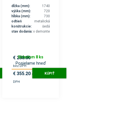
dĺžka (mm):
1740
výška (mm):
720
hĺbka (mm):
730
odtieň
metalická
konštrukcie:
šedá
stav dodania:
v demonte
Skladom 8 ks
€ 288.80
Posielame hneď
bez DPH
€ 355.20
KÚPIŤ
s
DPH