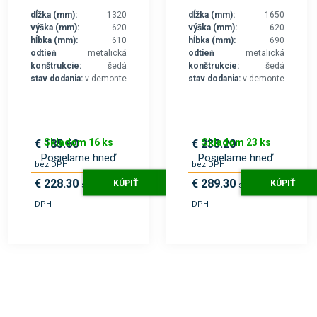
dĺžka (mm):
1320
dĺžka (mm):
1650
výška (mm):
620
výška (mm):
620
hĺbka (mm):
610
hĺbka (mm):
690
odtieň
metalická
odtieň
metalická
konštrukcie:
šedá
konštrukcie:
šedá
stav dodania:
v demonte
stav dodania:
v demonte
Skladom 16 ks
Skladom 23 ks
€ 185.60
€ 235.20
Posielame hneď
Posielame hneď
bez DPH
bez DPH
€ 228.30
€ 289.30
KÚPIŤ
KÚPIŤ
s
s
DPH
DPH