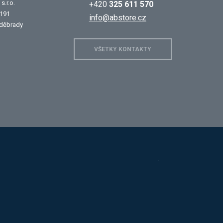
s.r.o.
+420
325 611 570
 191
info@abstore.cz
děbrady
VŠETKY KONTAKTY
 D.
Mars
Triton
Dahle