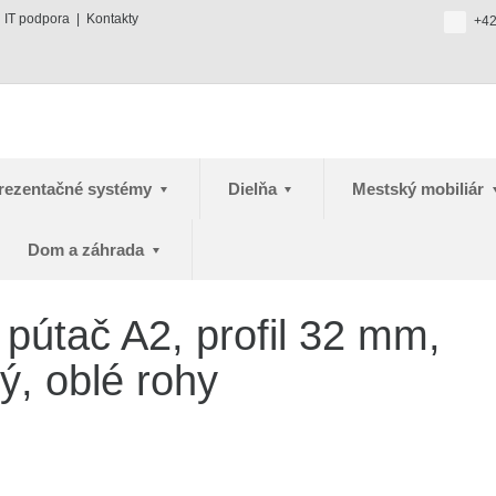
IT podpora
Kontakty
+42
rezentačné systémy
Dielňa
Mestský mobiliár
Dom a záhrada
pútač A2, profil 32 mm,
ý, oblé rohy