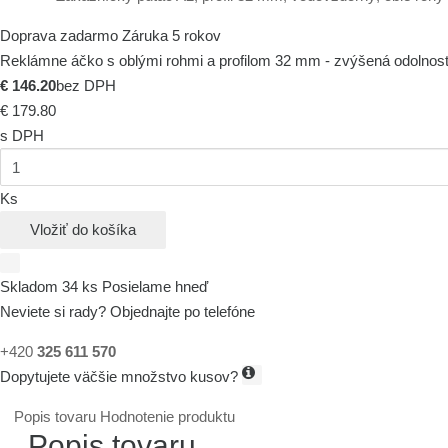
Doprava zadarmo
Záruka 5 rokov
Reklámne áčko s oblými rohmi a profilom 32 mm - zvýšená odolnosť
€ 146.20
bez DPH
€ 179.80
s DPH
Ks
Vložiť do košíka
Skladom 34 ks
Posielame hneď
Neviete si rady? Objednajte po telefóne
+420
325 611 570
Dopytujete väčšie množstvo kusov?
Popis tovaru
Hodnotenie produktu
Popis tovaru