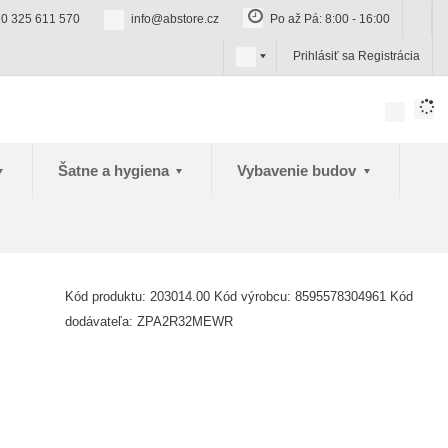
0 325 611 570
info@abstore.cz
Po až Pá: 8:00 - 16:00
s
Prihlásiť sa
Registrácia
k
Šatne a hygiena
Vybavenie budov
Kód produktu:
203014.00
Kód výrobcu:
8595578304961
Kód
dodávateľa:
ZPA2R32MEWR