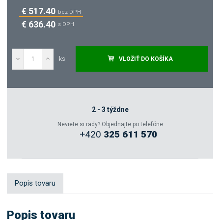
€ 517.40
bez DPH
€ 636.40
s DPH
ks
VLOŽIŤ DO KOŠÍKA
Dopytovať
Zeptejte se odborníka
2 - 3 týždne
Neviete si rady? Objednajte po telefóne
+420
325 611 570
Sdílet
Popis tovaru
Popis tovaru