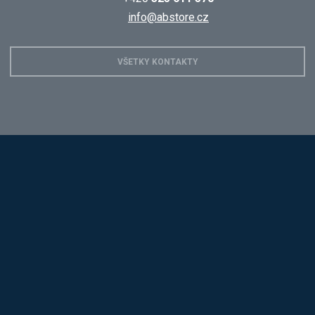
info@abstore.cz
VŠETKY KONTAKTY
Hobis
Alba
Kovos
Jansen D.
Mars