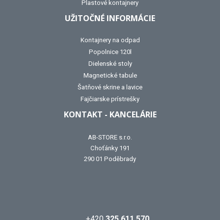
Plastové kontajnery
UŽITOČNÉ INFORMÁCIE
Kontajnery na odpad
Popolnice 120l
Dielenské stoly
Magnetické tabule
Šatňové skrine a lavice
Fajčiarske prístrešky
KONTAKT - KANCELÁRIE
AB-STORE s.r.o.
Choťánky 191
290 01 Poděbrady
+420
325 611 570