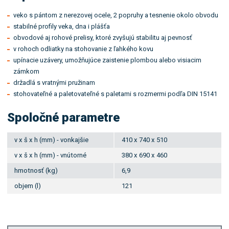
veko s pántom z nerezovej ocele, 2 popruhy a tesnenie okolo obvodu
stabilné profily veka, dna i plášťa
obvodové aj rohové prelisy, ktoré zvyšujú stabilitu aj pevnosť
v rohoch odliatky na stohovanie z ľahkého kovu
upínacie uzávery, umožňujúce zaistenie plombou alebo visiacim
zámkom
držadlá s vratnými pružinam
stohovateľné a paletovateľné s paletami s rozmermi podľa DIN 15141
Spoločné parametre
v x š x h (mm) - vonkajšie
410 x 740 x 510
v x š x h (mm) - vnútorné
380 x 690 x 460
hmotnosť (kg)
6,9
objem (l)
121