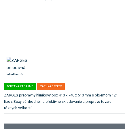
b
4
ľ
o
0
a
0
:
k
3
4
a
8
0
t
6
8
e
6
4
g
4
1
ó
0
8
r
4
i
1
u
2
.
DOPRAVA ZADARMO
ZÁRUKA 5 ROKOV
ZARGES prepravný hliníkový box 410 x 740 x 510 mm s objemom 121
litrov. Boxy sú vhodné na efektívne skladovanie a prepravu tovaru
rôznych veľkostí.