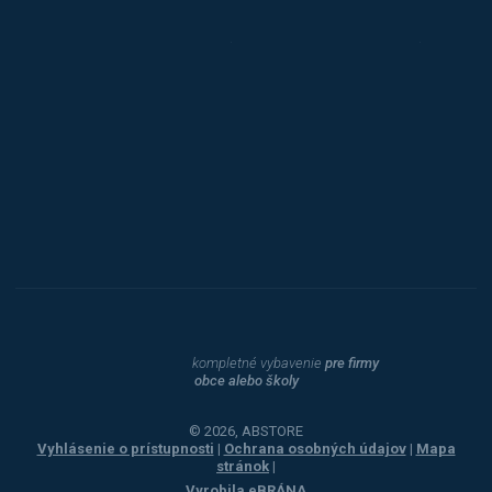
Triton
Toyota
Procity
Dahle
kompletné vybavenie
pre firmy
obce alebo školy
© 2026, ABSTORE
Vyhlásenie o prístupnosti
|
Ochrana osobných údajov
|
Mapa
stránok
|
Vyrobila
eBRÁNA