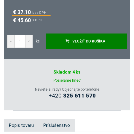
€ 37.10
bez DPH
€ 45.60
s DPH
ks
VLOŽIŤ DO KOŠÍKA
Dopytovať
Skladom 4 ks
Zeptejte se odborníka
Posielame hneď
Neviete si rady? Objednajte po telefóne
+420
325 611 570
Sdílet
Popis tovaru
Príslušenstvo