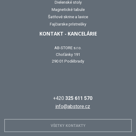
Dielenské stoly
Magnetické tabule
Šatňové skrine a lavice
Fajčiarske prístrešky
KONTAKT - KANCELÁRIE
AB-STORE s.r.o.
Choťánky 191
290 01 Poděbrady
+420
325 611 570
info@abstore.cz
VŠETKY KONTAKTY