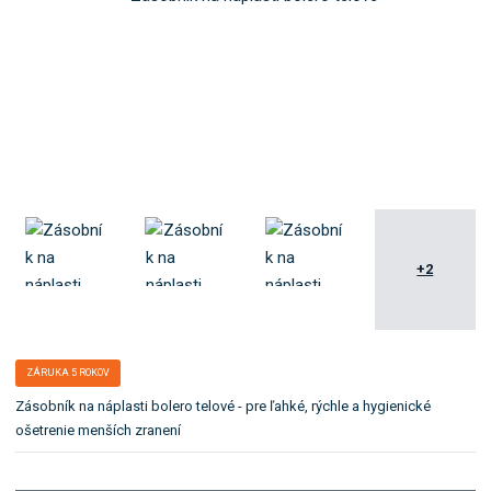
b
ľ
o
a
:
k
6
a
0
t
3
e
6
g
ó
r
i
u
+2
.
ZÁRUKA 5 ROKOV
Zásobník na náplasti bolero telové - pre ľahké, rýchle a hygienické
ošetrenie menších zranení