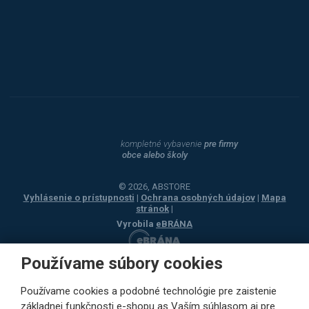
Dahle
kompletné vybavenie
pre firmy
obce alebo školy
© 2026, ABSTORE
Vyhlásenie o prístupnosti
|
Ochrana osobných údajov
|
Mapa
stránok
|
Vyrobila
eBRÁNA
Používame súbory cookies
Používame cookies a podobné technológie pre zaistenie
základnej funkčnosti e-shopu as Vaším súhlasom aj pre