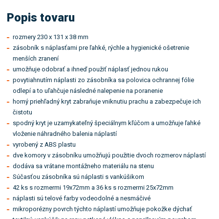
Popis tovaru
rozmery 230 x 131 x 38 mm
zásobník s náplasťami pre ľahké, rýchle a hygienické ošetrenie
menších zranení
umožňuje odobrať a ihneď použiť náplasť jednou rukou
povytiahnutím náplasti zo zásobníka sa polovica ochrannej fólie
odlepí a to uľahčuje následné nalepenie na poranenie
horný priehľadný kryt zabraňuje vniknutiu prachu a zabezpečuje ich
čistotu
spodný kryt je uzamykateľný špeciálnym kľúčom a umožňuje ľahké
vloženie náhradného balenia náplastí
vyrobený z ABS plastu
dve komory v zásobníku umožňujú použitie dvoch rozmerov náplastí
dodáva sa vrátane montážneho materiálu na stenu
Súčasťou zásobníka sú náplasti s vankúšikom
42 ks s rozmermi 19x72mm a 36 ks s rozmermi 25x72mm
náplasti sú telové farby vodeodolné a nesmáčivé
mikroporézny povrch týchto náplastí umožňuje pokožke dýchať