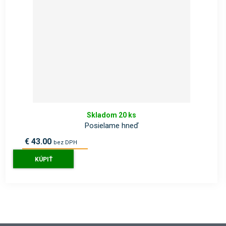
Skladom 20 ks
Posielame hneď
€ 43.00
bez DPH
€ 52.90
s DPH
KÚPIŤ