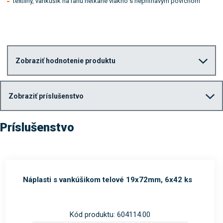
textilný, vankúšik na ranu netkané vlákno s nepriľnavým povrchom
Zobraziť hodnotenie produktu
Zobraziť príslušenstvo
Príslušenstvo
Náplasti s vankúšikom telové 19x72mm, 6x42 ks
Kód produktu: 604114.00