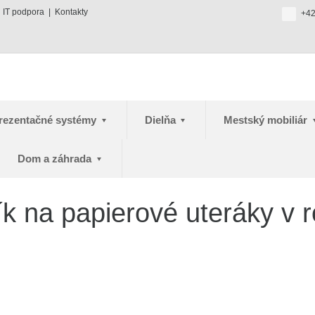
IT podpora
Kontakty
+42
rezentačné systémy
Dielňa
Mestský mobiliár
Dom a záhrada
k na papierové uteráky v r