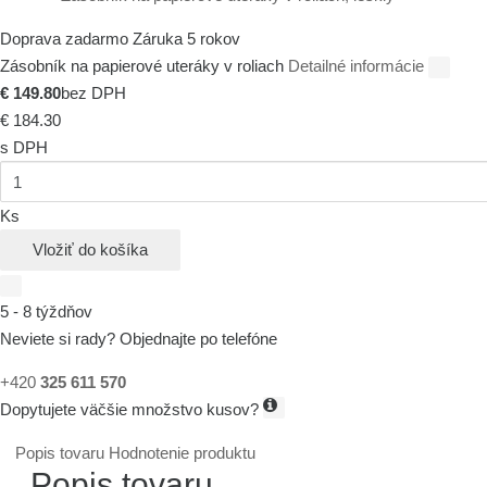
Doprava zadarmo
Záruka 5 rokov
Zásobník na papierové uteráky v roliach
Detailné informácie
€ 149.80
bez DPH
€ 184.30
s DPH
Ks
Vložiť do košíka
5 - 8 týždňov
Neviete si rady? Objednajte po telefóne
+420
325 611 570
Dopytujete väčšie množstvo kusov?
Popis tovaru
Hodnotenie produktu
Popis tovaru