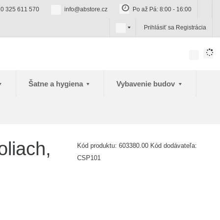
0 325 611 570
info@abstore.cz
Po až Pá: 8:00 - 16:00
s
Prihlásiť sa
Registrácia
k
Šatne a hygiena
Vybavenie budov
oliach,
Kód produktu:
603380.00
Kód dodávateľa:
CSP101