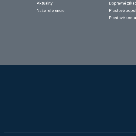
Aktuality
Dopravné zrka
Naše referencie
Plastové popo
Plastové konta
Hobis