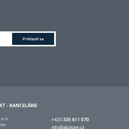
Prihlásiť sa
T - KANCELÁRIE
s.r.o.
+420
325 611 570
 191
info@abstore.cz