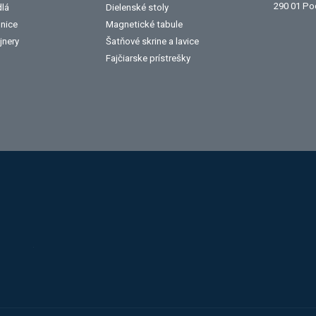
290 01 Po
dlá
Dielenské stoly
lnice
Magnetické tabule
jnery
Šatňové skrine a lavice
Fajčiarske prístrešky
Alba
Kovos
Jansen
Toyota
Procity