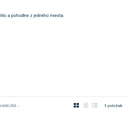
chlo a pohodlne z jedného miesta.
O
T
R
1
položiek
VANEJŠIE
b
a
i
r
b
a
á
u
d