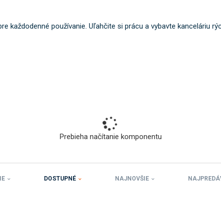
o
k
re každodenné používanie. Uľahčite si prácu a vybavte kanceláriu rý
a
t
e
g
ó
r
i
u
.
Prebieha načítanie komponentu
IE
DOSTUPNÉ
NAJNOVŠIE
NAJPREDÁ