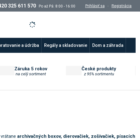
420 325 611 570
Prihlásiť sa
Registrácia
Po až Pá: 8:00 - 16:00
ratovanie a údržba
Regály a skladovanie
Dom a záhrada
Záruka 5 rokov
České produkty
na celý sortiment
z 95% sortimentu
, vrátane
archivačných boxov, dierovačiek, zošívačiek, písacích