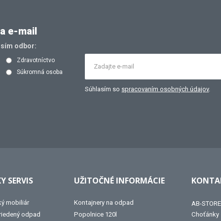
a e-mail
osím odbor:
Zdravotníctvo
Súkromná osoba
Súhlasím so
spracovaním osobných údajov
.
Y SERVIS
UŽITOČNÉ INFORMÁCIE
KONTAK
ký mobiliár
Kontajnery na odpad
AB-STORE 
triedený odpad
Popolnice 120l
Choťánky