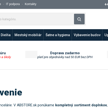
+
e
IT podpora
Kontakty
Z
Vyhľadávanie
a
d
a
Dielňa
Mestský mobiliár
Šatne a hygiena
Vybavenie budov
Up
j
t
e
p
túru
Doprava zadarmo
e a školy
platí pre objednávky nad 50 EUR bez DPH
r
o
d
u
k
t
venie
a
l
e
ancelárie. V ABSTORE.sk ponúkame
kompletný sortiment doplnkov
b