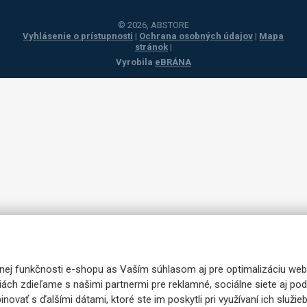
© 2026, ABSTORE
Vyhlásenie o prístupnosti
|
Ochrana osobných údajov
|
Mapa
stránok
|
Vyrobila
eBRÁNA
nej funkčnosti e-shopu as Vaším súhlasom aj pre optimalizáciu web
iách zdieľame s našimi partnermi pre reklamné, sociálne siete aj p
ovať s ďalšími dátami, ktoré ste im poskytli pri využívaní ich služie