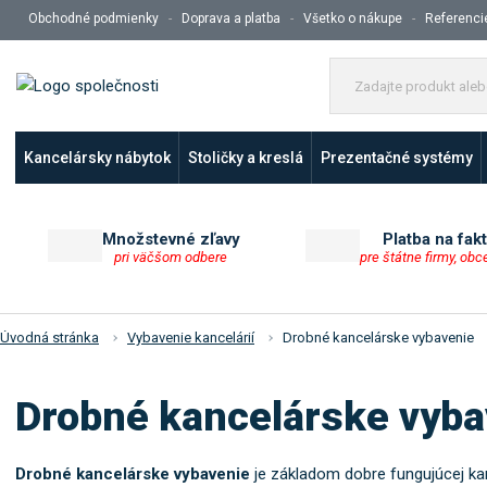
Obchodné podmienky
Doprava a platba
Všetko o nákupe
Referenci
Kancelársky nábytok
Stoličky a kreslá
Prezentačné systémy
Množstevné zľavy
Platba na fak
pri väčšom odbere
pre štátne firmy, obc
Úvodná stránka
Vybavenie kancelárií
Drobné kancelárske vybavenie
Drobné kancelárske vyba
Drobné kancelárske vybavenie
je základom dobre fungujúcej k