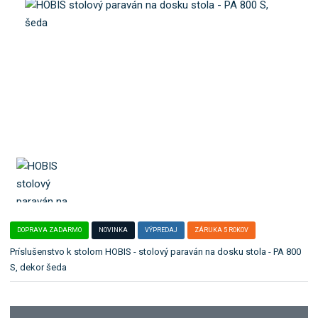
b
e
o
ľ
k
a
a
:
P
t
A
e
8
g
0
ó
0
r
S
i
u
.
DOPRAVA ZADARMO
NOVINKA
VÝPREDAJ
ZÁRUKA 5 ROKOV
Príslušenstvo k stolom HOBIS - stolový paraván na dosku stola - PA 800
S, dekor šeda