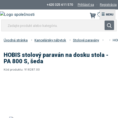
+420 325 611 570
Prihlásiť sa
Registrácia
☰
Z
V
a
y
d
h
a
Úvodná stránka
Kancelársky nábytok
Stolové paravány
HOB
ľ
j
t
a
HOBIS stolový paraván na dosku stola -
e
d
PA 800 S, šeda
p
á
r
Kód produktu:
918287.00
v
K
o
a
ó
d
d
n
u
d
i
k
o
e
t
d
á
a
v
l
a
e
t