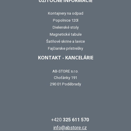
UŽITOČNÉ INFORMÁCIE
Kontajnery na odpad
Popolnice 120l
Dielenské stoly
Magnetické tabule
Šatňové skrine a lavice
Fajčiarske prístrešky
KONTAKT - KANCELÁRIE
AB-STORE s.r.o.
Choťánky 191
290 01 Poděbrady
+420
325 611 570
info@abstore.cz