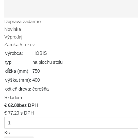
Doprava zadarmo
Novinka
Výpredaj
Záruka 5 rokov
výrobca:
HOBIS
typ:
na plochu stolu
dĺžka (mm):
750
výška (mm):
400
odtieň dreva:
čerešňa
Skladom
€ 62.80
bez DPH
€ 77.20
s DPH
Ks