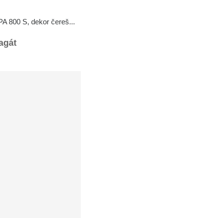
PA 800 S, dekor čereš...
agát