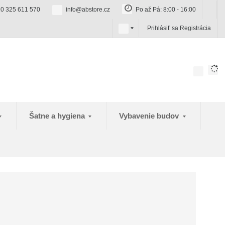
0 325 611 570
info@abstore.cz
Po až Pá: 8:00 - 16:00
s
Prihlásiť sa
Registrácia
k
Šatne a hygiena
Vybavenie budov