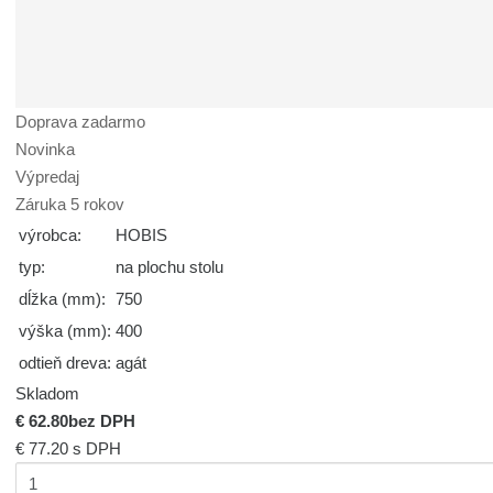
Doprava zadarmo
Novinka
Výpredaj
Záruka 5 rokov
výrobca:
HOBIS
typ:
na plochu stolu
dĺžka (mm):
750
výška (mm):
400
odtieň dreva:
agát
Skladom
€ 62.80
bez DPH
€ 77.20
s DPH