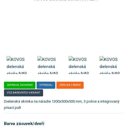
b
ľ
o
a
:
k
N
a
A
t
R
e
_
g
0
ó
2
_
r
A
i
u
.
DOPRAVA ZADARMO
VÝPREDAJ
ZÁRUKA 5 ROKOV
VÍCE BAREVNÝCH VARIANT
Dielenská skrinka na náradie 1300x500x500 mm, 3 police a integrovaný
písací pult
Barva zásuvek/dveří