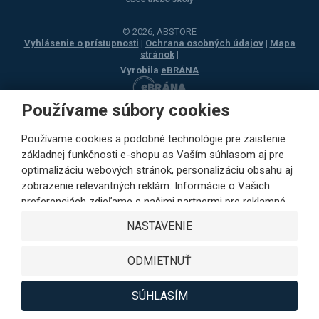
© 2026, ABSTORE
Vyhlásenie o prístupnosti
|
Ochrana osobných údajov
|
Mapa
stránok
|
Vyrobila
eBRÁNA
Používame súbory cookies
Používame cookies a podobné technológie pre zaistenie
základnej funkčnosti e-shopu as Vaším súhlasom aj pre
optimalizáciu webových stránok, personalizáciu obsahu aj
zobrazenie relevantných reklám. Informácie o Vašich
preferenciách zdieľame s našimi partnermi pre reklamné,
sociálne siete aj podrobné analýzy iba s Vaším súhlasom.
NASTAVENIE
Partneri môžu tieto údaje v rámci personalizácie reklamy
skombinovať s ďalšími dátami, ktoré ste im poskytli pri
ODMIETNUŤ
využívaní ich služieb. Kliknutím na tlačidlo SÚHLASÍM
vyjadríte Váš súhlas s ukladaním cookies na výkonové,
funkčné a marketingové účely as odovzdávaním údajov o
SÚHLASÍM
správaní na webe v rámci zacielenia reklamy na sociálnych