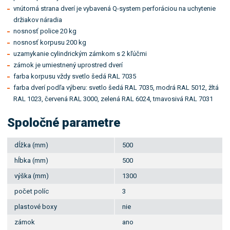
vnútorná strana dverí je vybavená Q-system perforáciou na uchytenie
držiakov náradia
nosnosť police 20 kg
nosnosť korpusu 200 kg
uzamykanie cylindrickým zámkom s 2 kľúčmi
zámok je umiestnený uprostred dverí
farba korpusu vždy svetlo šedá RAL 7035
farba dverí podľa výberu: svetlo šedá RAL 7035, modrá RAL 5012, žltá
RAL 1023, červená RAL 3000, zelená RAL 6024, tmavosivá RAL 7031
Spoločné parametre
dĺžka (mm)
500
hĺbka (mm)
500
výška (mm)
1300
počet políc
3
plastové boxy
nie
zámok
ano