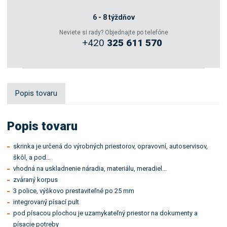
Zeptejte se odborníka
6 - 8 týždňov
Neviete si rady? Objednajte po telefóne
+420
325 611 570
Sdílet
Popis tovaru
Popis tovaru
skrinka je určená do výrobných priestorov, opravovní, autoservisov,
škôl, a pod...
vhodná na uskladnenie náradia, materiálu, meradiel...
zváraný korpus
3 police, výškovo prestaviteľné po 25 mm
integrovaný písací pult
pod písacou plochou je uzamykateľný priestor na dokumenty a
písacie potreby