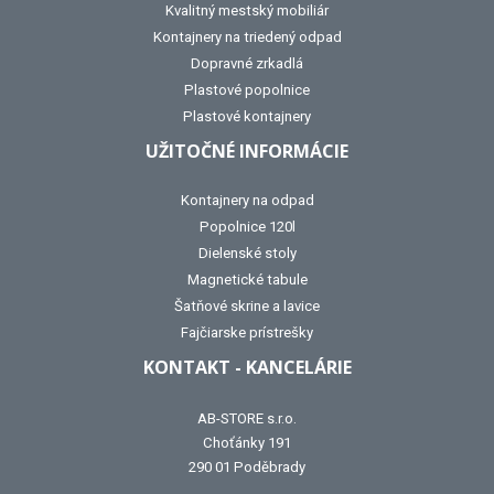
Kvalitný mestský mobiliár
Kontajnery na triedený odpad
Dopravné zrkadlá
Plastové popolnice
Plastové kontajnery
UŽITOČNÉ INFORMÁCIE
Kontajnery na odpad
Popolnice 120l
Dielenské stoly
Magnetické tabule
Šatňové skrine a lavice
Fajčiarske prístrešky
KONTAKT - KANCELÁRIE
AB-STORE s.r.o.
Choťánky 191
290 01 Poděbrady