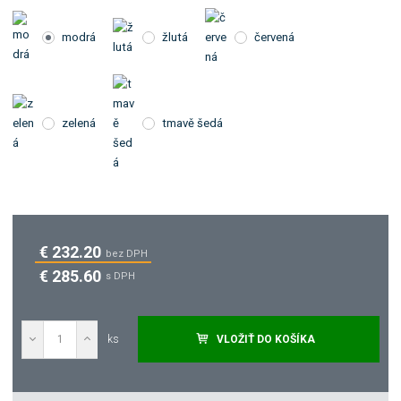
modrá
žlutá
červená
zelená
tmavě šedá
€ 232.20
bez DPH
€ 285.60
s DPH
ks
VLOŽIŤ DO KOŠÍKA
Dopytovať