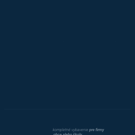
Alba
Kovos
Jansen D.
Mars
Triton
Toyota
Procity
Dahle
kompletné vybavenie
pre firmy
obce alebo školy