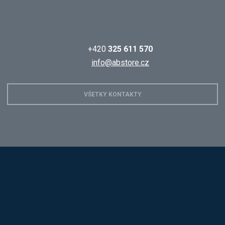
+420
325 611 570
info@abstore.cz
VŠETKY KONTAKTY
Hobis