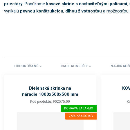
priestory
.
Ponúkame
kovové skrine s nastaviteľnými policami
,
vynikajú
pevnou konštrukciou
,
dlhou životnosťou
a možnosťou k
ODPORÚČANÉ
NAJLACNEJŠIE
NAJDRAHŠ
Dielenská skrinka na
KOV
náradie 1000x500x500 mm
Kód produktu: 902575.00
K
DOPRAVA ZADARMO
ZÁRUKA 5 ROKOV