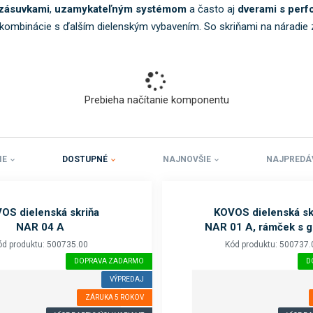
o
zásuvkami
,
uzamykateľným systémom
a často aj
dverami s perf
k
ombinácie s ďalším dielenským vybavením. So skriňami na náradie 
a
t
e
g
Prebieha načítanie komponentu
ó
r
i
u
IE
DOSTUPNÉ
NAJNOVŠIE
NAJPREDÁ
.
OS dielenská skriňa
KOVOS dielenská sk
NAR 04 A
NAR 01 A, rámček s 
ód produktu: 500735.00
Kód produktu: 500737.
DOPRAVA ZADARMO
D
VÝPREDAJ
ZÁRUKA 5 ROKOV