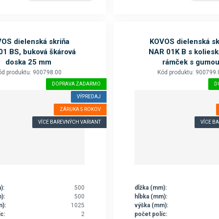
OS dielenská skriňa
KOVOS dielenská sk
1 BS, buková škárová
NAR 01K B s koliesk
doska 25 mm
rámček s gumo
ód produktu: 900798.00
Kód produktu: 900799.
DOPRAVA ZADARMO
D
VÝPREDAJ
ZÁRUKA 5 ROKOV
VÍCE BAREVNÝCH VARIANT
VÍCE B
):
500
dĺžka (mm):
):
500
hĺbka (mm):
):
1025
výška (mm):
c:
2
počet políc: