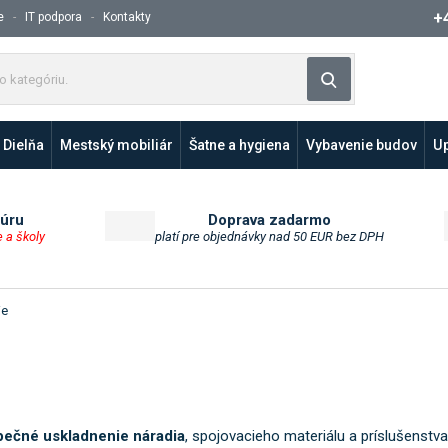
+
e
IT podpora
Kontakty
Z
Vyhľadávanie
a
d
a
Dielňa
Mestský mobiliár
Šatne a hygiena
Vybavenie budov
Up
j
t
e
p
túru
Doprava zadarmo
e a školy
platí pre objednávky nad 50 EUR bez DPH
r
o
d
u
ie
k
t
a
l
e
pečné uskladnenie náradia
, spojovacieho materiálu a príslušenstv
b