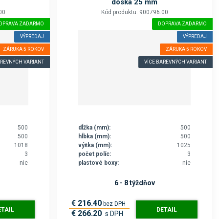
doska 25 mm
00
Kód produktu: 900796.00
OPRAVA ZADARMO
DOPRAVA ZADARMO
VÝPREDAJ
VÝPREDAJ
ZÁRUKA 5 ROKOV
ZÁRUKA 5 ROKOV
AREVNÝCH VARIANT
VÍCE BAREVNÝCH VARIANT
500
dĺžka (mm):
500
500
hĺbka (mm):
500
1018
výška (mm):
1025
3
počet políc:
3
nie
plastové boxy:
nie
6 - 8 týždňov
€ 216.40
bez DPH
ETAIL
DETAIL
€ 266.20
s DPH