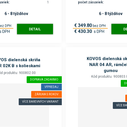
uviek:
1
počet zásuviek:
6 - 8 týždňov
6 - 8 týždňov
€ 349.80
bez DPH
bez DPH
DETAIL
D
€ 430.30
s DPH
s DPH
KOVOS dielenská sk
OS dielenská skriňa
NAR 04 AR, rámče
 02K B s kolieskami
gumou
ód produktu: 900802.00
Kód produktu: 900803.
DOPRAVA ZADARMO
D
VÝPREDAJ
ZÁRUKA 5 ROKOV
VÍCE BAREVNÝCH VARIANT
VÍCE B