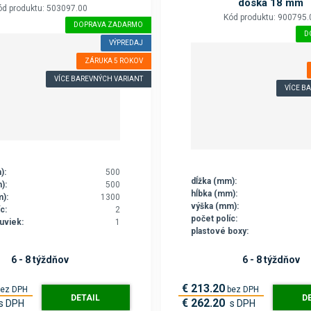
doska 18 mm
ód produktu: 503097.00
Kód produktu: 900795.
DOPRAVA ZADARMO
D
VÝPREDAJ
ZÁRUKA 5 ROKOV
VÍCE BAREVNÝCH VARIANT
VÍCE B
):
500
dĺžka (mm):
):
500
hĺbka (mm):
):
1300
výška (mm):
c:
2
počet políc:
uviek:
1
plastové boxy:
6 - 8 týždňov
6 - 8 týždňov
€ 213.20
bez DPH
bez DPH
DETAIL
D
€ 262.20
s DPH
s DPH