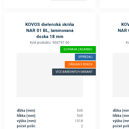
KOVOS dielenská skriňa
KOV
NAR 01 BL, laminovaná
NAR 0
doska 18 mm
Kód produktu: 900797.00
K
DOPRAVA ZADARMO
VÝPREDAJ
ZÁRUKA 5 ROKOV
VÍCE BAREVNÝCH VARIANT
dĺžka (mm):
500
dĺžka (mm
hĺbka (mm):
500
hĺbka (mm
výška (mm):
1018
výška (mm
počet políc:
2
počet polí