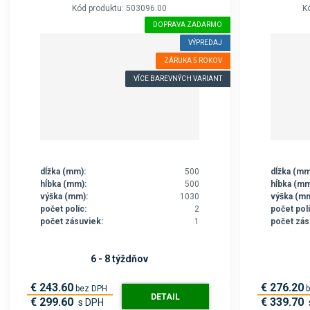
Kód produktu: 503096.00
K
DOPRAVA ZADARMO
VÝPREDAJ
ZÁRUKA 5 ROKOV
VÍCE BAREVNÝCH VARIANT
dĺžka (mm):
500
dĺžka (mm
hĺbka (mm):
500
hĺbka (mm
výška (mm):
1030
výška (mm
počet políc:
2
počet polí
počet zásuviek:
1
počet zás
6 - 8 týždňov
€ 243.60
€ 276.20
bez DPH
DETAIL
€ 299.60
€ 339.70
s DPH