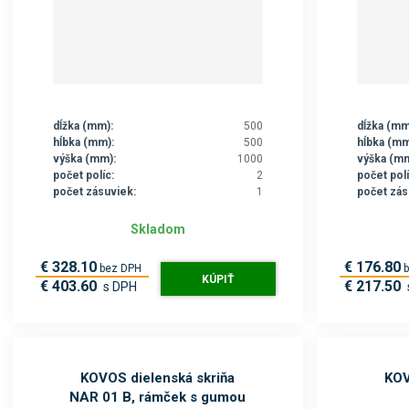
dĺžka (mm):
500
dĺžka (mm
hĺbka (mm):
500
hĺbka (mm
výška (mm):
1000
výška (mm
počet políc:
2
počet polí
počet zásuviek:
1
počet zás
Skladom
€ 328.10
€ 176.80
bez DPH
KÚPIŤ
€ 403.60
€ 217.50
s DPH
KOVOS dielenská skriňa
KOV
NAR 01 B, rámček s gumou