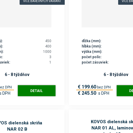
VÍCE BAREVNÝCH VARIANT
VÍCE B
):
450
dĺžka (mm):
):
400
hĺbka (mm):
):
1000
výška (mm):
c:
3
počet políc:
uviek:
1
počet zásuviek:
6 - 8 týždňov
6 - 8 týždňov
€ 199.60
bez DPH
bez DPH
DETAIL
D
€ 245.50
s DPH
s DPH
KOVOS dielenská sk
OS dielenská skriňa
NAR 01 AL, lamino
NAR 02 B