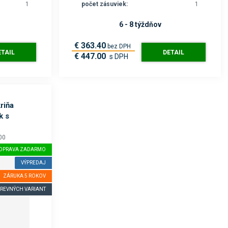
1
počet zásuviek:
1
6 - 8 týždňov
€ 363.40
bez DPH
ETAIL
DETAIL
€ 447.00
s DPH
riňa
k s
00
OPRAVA ZADARMO
VÝPREDAJ
ZÁRUKA 5 ROKOV
AREVNÝCH VARIANT