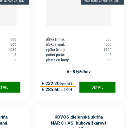
v
v
ý
AREVNÝCH VARIANT
VÍCE BAREVNÝCH VARIANT
ý
ý
p
p
p
i
i
i
s
s
s
500
dĺžka (mm):
500
500
hĺbka (mm):
500
1030
výška (mm):
1300
3
počet políc:
3
1
plastové boxy:
nie
6 - 8 týždňov
€ 232.20
bez DPH
ETAIL
DETAIL
€ 285.60
s DPH
riňa
KOVOS dielenská skriňa
vaná
NAR 01 AS, buková škárová