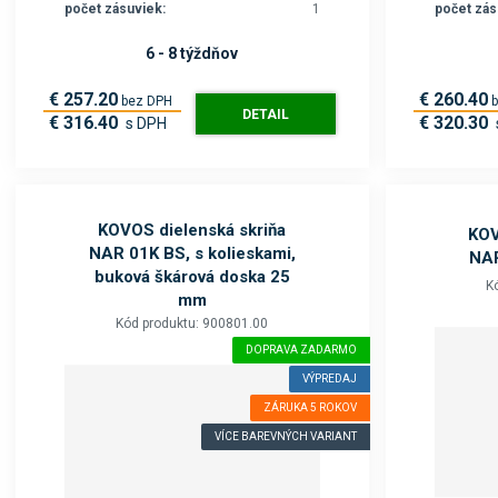
počet zásuviek:
1
počet zás
6 - 8 týždňov
€ 257.20
€ 260.40
bez DPH
DETAIL
€ 316.40
€ 320.30
s DPH
KOVOS dielenská skriňa
KOV
NAR 01K BS, s kolieskami,
NAR
buková škárová doska 25
K
mm
Kód produktu: 900801.00
DOPRAVA ZADARMO
VÝPREDAJ
ZÁRUKA 5 ROKOV
VÍCE BAREVNÝCH VARIANT