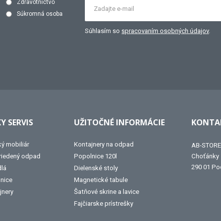
Zdravotníctvo
Súkromná osoba
Súhlasím so
spracovaním osobných údajov
.
Y SERVIS
UŽITOČNÉ INFORMÁCIE
KONTAK
ký mobiliár
Kontajnery na odpad
AB-STORE 
triedený odpad
Popolnice 120l
Choťánky
290 01 Po
dlá
Dielenské stoly
lnice
Magnetické tabule
jnery
Šatňové skrine a lavice
Fajčiarske prístrešky