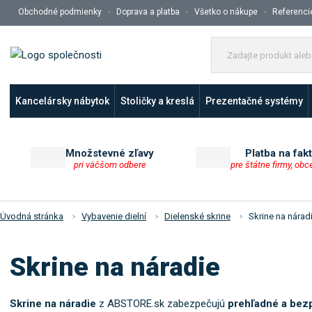
Obchodné podmienky
Doprava a platba
Všetko o nákupe
Referenci
Kancelársky nábytok
Stoličky a kreslá
Prezentačné systémy
Množstevné zľavy
Platba na fak
pri väčšom odbere
pre štátne firmy, obc
Úvodná stránka
Vybavenie dielní
Dielenské skrine
Skrine na nárad
Skrine na náradie
Skrine na náradie
z ABSTORE.sk zabezpečujú
prehľadné a bez