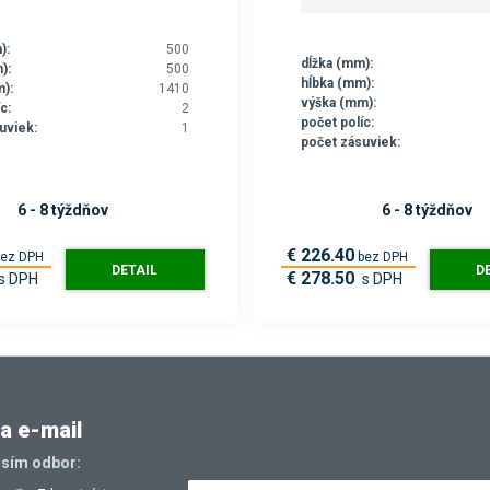
):
500
dĺžka (mm):
):
500
hĺbka (mm):
):
1410
výška (mm):
c:
2
počet políc:
uviek:
1
počet zásuviek:
6 - 8 týždňov
6 - 8 týždňov
€ 226.40
bez DPH
bez DPH
DETAIL
D
€ 278.50
s DPH
s DPH
a e-mail
osím odbor: