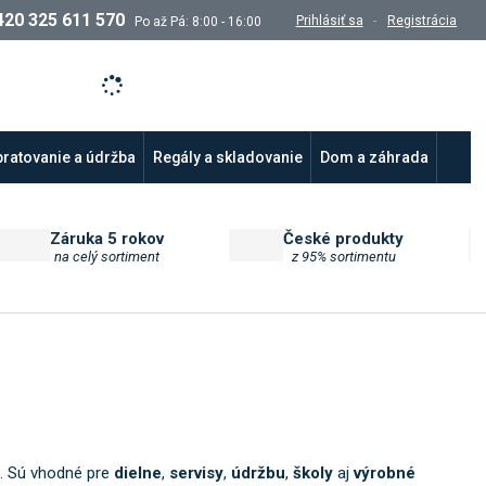
420 325 611 570
Prihlásiť sa
Registrácia
Po až Pá: 8:00 - 16:00
ratovanie a údržba
Regály a skladovanie
Dom a záhrada
Záruka 5 rokov
České produkty
na celý sortiment
z 95% sortimentu
a. Sú vhodné pre
dielne
,
servisy
,
údržbu
,
školy
aj
výrobné