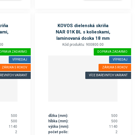
riňa
KOVOS dielenská skriňa
ami,
NAR 01K BL s kolieskami,
u
laminovaná doska 18 mm
00
Kód produktu: 900800.00
OPRAVA ZADARMO
DOPRAVA ZADARMO
VÝPREDAJ
VÝPREDAJ
ZÁRUKA 5 ROKOV
ZÁRUKA 5 ROKOV
AREVNÝCH VARIANT
VÍCE BAREVNÝCH VARIANT
500
dĺžka (mm):
500
500
hĺbka (mm):
500
1140
výška (mm):
1140
2
počet políc:
2