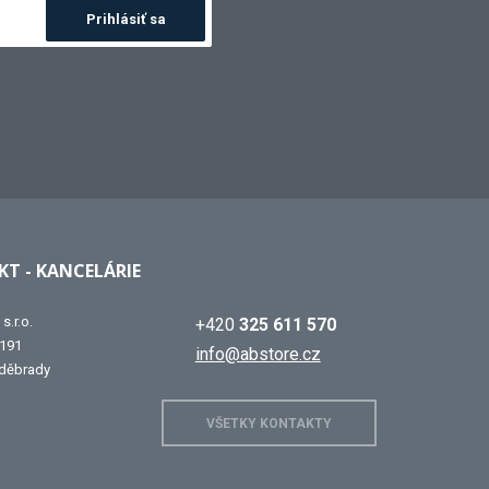
Prihlásiť sa
T - KANCELÁRIE
s.r.o.
+420
325 611 570
 191
info@abstore.cz
děbrady
VŠETKY KONTAKTY