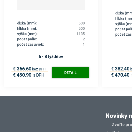
dĺžka (mm
hĺbka (mm
dĺžka (mm):
500
výška (mm
hĺbka (mm):
500
počet polí
výška (mm):
1135
počet zás
počet políc:
2
počet zásuviek:
1
6 - 8 týždňov
€ 366.60
€ 382.40
bez DPH
DETAIL
€ 450.90
€ 470.40
s DPH
Novinky n
Zvoľte pr