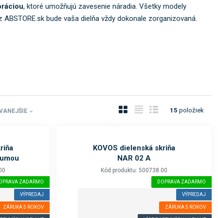
oráciou
, ktoré umožňujú zavesenie náradia. Všetky modely
z ABSTORE.sk bude vaša dielňa vždy dokonale zorganizovaná.
O
T
R
15
položiek
VANEJŠIE
b
a
i
r
b
a
á
u
d
riňa
KOVOS dielenská skriňa
z
ľ
k
gumou
NAR 02 A
k
k
o
00
Kód produktu: 500738.00
o
o
v
OPRAVA ZADARMO
DOPRAVA ZADARMO
v
v
ý
VÝPREDAJ
VÝPREDAJ
ý
ý
v
ZÁRUKA 5 ROKOV
ZÁRUKA 5 ROKOV